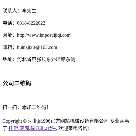
联系人：李先生
电话：0318-8222022
网址：http://www.hnposuijiqi.com
邮箱：huinajixie@163.com
地址：河北省枣强县东外环路东侧
公司二维码
扫一扫，添加二维码！
Copyright © 河北js1996官方网站机械设备有限公司 专业从事
于
托辊
,
滚筒
,
输送机
,
配件
, 欢迎来电咨询!