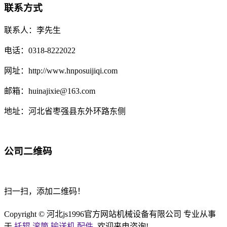
联系方式
联系人：李先生
电话：0318-8222022
网址：http://www.hnposuijiqi.com
邮箱：huinajixie@163.com
地址：河北省枣强县东外环路东侧
公司二维码
扫一扫，添加二维码！
Copyright © 河北js1996官方网站机械设备有限公司 专业从事
于
托辊
,
滚筒
,
输送机
,
配件
, 欢迎来电咨询!