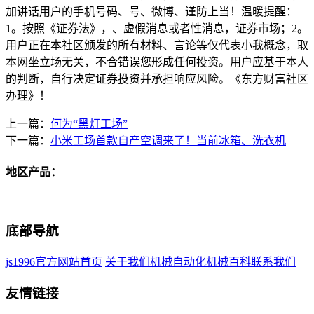
加讲话用户的手机号码、号、微博、谨防上当！温暖提醒：
1。按照《证券法》，、虚假消息或者性消息，证券市场；2。
用户正在本社区颁发的所有材料、言论等仅代表小我概念，取
本网坐立场无关，不合错误您形成任何投资。用户应基于本人
的判断，自行决定证券投资并承担响应风险。《东方财富社区
办理》！
上一篇：
何为“黑灯工场”
下一篇：
小米工场首款自产空调来了！当前冰箱、洗衣机
地区产品：
底部导航
js1996官方网站首页
关于我们
机械自动化
机械百科
联系我们
友情链接