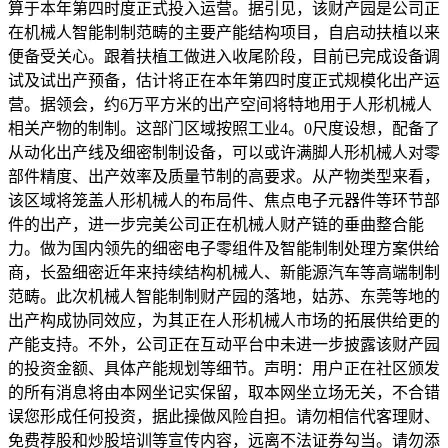
算于本年第四时度正式投入运营。据引见，该财产园是公司正
在机械人智能制制范畴的主要产能结构项目，自启动扶植以来
便备受关心。跟着扶植工做进入收尾阶段，目前已完成设备调
试及试出产预备，估计将正在本年第四时度正式规模化出产运
营。据领会，约6万平方米的出产空间将特地用于人形机械人
相关产物的制制。这部门区域按照工业4。0尺度设想，配备了
从动化出产线及细密制制设备，可以或许满脚人形机械人对零
部件精度、出产效率及质量节制的高要求。从产物类型来看，
该区域将笼盖人形机械人的布局件、焦点电子元器件等环节部
件的出产，进一步完美公司正在机械人财产链的垂曲整合能
力。做为国内领先的细密电子零组件及智能制制处理方案供给
商，长盈细密近年来持续结构机械人、新能源汽车等高端制制
范畴。此次机械人智能制制财产园的落地，姑苏、东莞等地的
出产构成协同效应，为其正在人形机械人市场的拓展供给更的
产能支持。不外，公司正在互动平台中未进一步披露该财产园
的投资金额、具体产能规划等细节。声明：用户正在社区颁发
的所有消息将由本网坐记实保留，取本网坐立场无关，不合错
误您形成任何投资，据此操做风险自担。请勿相信代客理财、
免费荐股和炒股培训等宣传内容，远离不法证券勾当。请勿添