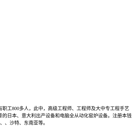
职工800多人，此中，高级工程师、工程师及大中专工程手艺
先辈的日本、意大利出产设备和电脑全从动化窑炉设备。注册本钱
斯、、沙特、东南亚等。