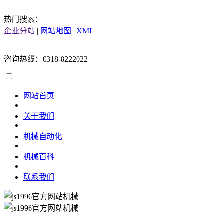
热门搜索：
企业分站
|
网站地图
|
XML
咨询热线：0318-8222022
网站首页
|
关于我们
|
机械自动化
|
机械百科
|
联系我们