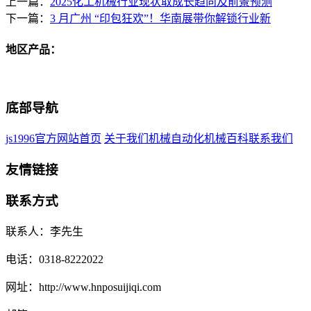
上一篇：
2025化工机械行业现状取成长趋向及前景预测
下一篇：
3 月广州 “印包狂欢”！华南展带你解锁行业新
地区产品：
底部导航
js1996官方网站首页
关于我们
机械自动化
机械百科
联系我们
友情链接
联系方式
联系人：李先生
电话：0318-8222022
网址：http://www.hnposuijiqi.com