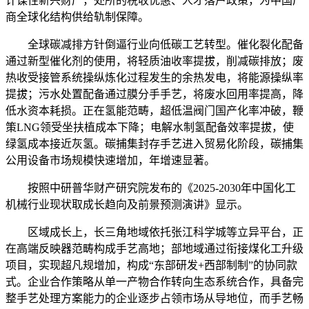
计谋性新兴财产，处所的税收优惠、人才落户政策，为中国厂
商全球化结构供给轨制保障。
全球碳减排方针倒逼行业向低碳工艺转型。催化裂化配备
通过新型催化剂的使用，将轻质油收率提拔，削减碳排放；废
热收受接管系统操纵炼化过程发生的余热发电，将能源操纵率
提拔；污水处置配备通过膜分手手艺，将废水回用率提高，降
低水资本耗损。正在氢能范畴，超低温阀门国产化率冲破，鞭
策LNG领受坐扶植成本下降；电解水制氢配备效率提拔，使
绿氢成本接近灰氢。碳捕集封存手艺进入贸易化阶段，碳捕集
公用设备市场规模快速增加，年增速显著。
按照中研普华财产研究院发布的《2025-2030年中国化工
机械行业现状取成长趋向及前景预测演讲》显示。
区域成长上，长三角地域依托张江科学城等立异平台，正
在高端反映器范畴构成手艺高地；部地域通过衔接煤化工升级
项目，实现超凡规增加，构成“东部研发+西部制制”的协同款
式。企业合作策略从单一产物合作转向生态系统合作，具备完
整手艺处理方案能力的企业逐步占领市场从导地位，而手艺畅