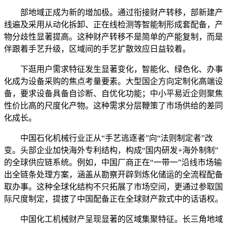
部地域正成为新的增加极。通过衔接财产转移，部新建产
线遍及采用从动化拆卸、正在线检测等智能制形成套配备，产
物分歧性显著提高。这种财产转移不是简单的产能复制，而是
伴跟着手艺升级，区域间的手艺扩散效应日益较着。
下逛用户需求特征发生显著变化，智能化、绿色化、办事
化成为设备采购的焦点考量要素。大型国企方向定制化高端设
备，要求设备具备自诊断、自优化功能；中小平易近企则聚焦
性价比高的尺度化产物。这种需求分层鞭策了市场供给的差同
化成长。
中国石化机械行业正从“手艺逃逐者”向“法则制定者”改
变。头部企业加快海外专利结构，构成“国内研发+海外制制”
的全球供应链系统。例如，中国厂商正在“一带一”沿线市场输
出全链条处理方案，涵盖从勘察开辟到炼化储运的全流程配备
取办事。这种全球化结构不只拓展了市场空间，更通过参取国
际尺度制定，提拔了中国配备正在全球财产款式中的话语权。
中国化工机械财产呈现显著的区域集聚特征。长三角地域