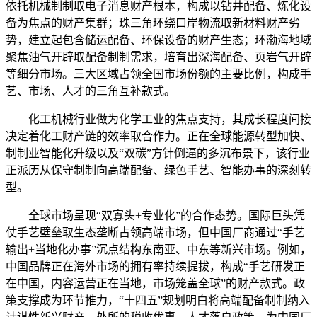
依托机械制制取电子消息财产根本，构成以钻井配备、炼化设
备为焦点的财产集群；珠三角环绕口岸物流取新材料财产劣
势，建立起包含储运配备、环保设备的财产生态；环渤海地域
聚焦油气开辟取配备制制需求，培育出深海配备、页岩气开辟
等细分市场。三大区域占领全国市场份额的主要比例，构成手
艺、市场、人才的三角互补款式。
化工机械行业做为化学工业的焦点支持，其成长程度间接
决定着化工财产链的效率取合作力。正在全球能源转型加快、
制制业智能化升级以及“双碳”方针倒逼的多沉布景下，该行业
正派历从保守制制向高端配备、绿色手艺、智能办事的深刻转
型。
全球市场呈现“双寡头+专业化”的合作态势。国际巨头凭
仗手艺壁垒取生态垄断占领高端市场，但中国厂商通过“手艺
输出+当地化办事”沉点结构东南亚、中东等新兴市场。例如，
中国品牌正在海外市场的拥有率持续提拔，构成“手艺研发正
在中国，内容运营正在当地，市场笼盖全球”的财产款式。政
策支撑成为环节推力，“十四五”规划明白将高端配备制制纳入