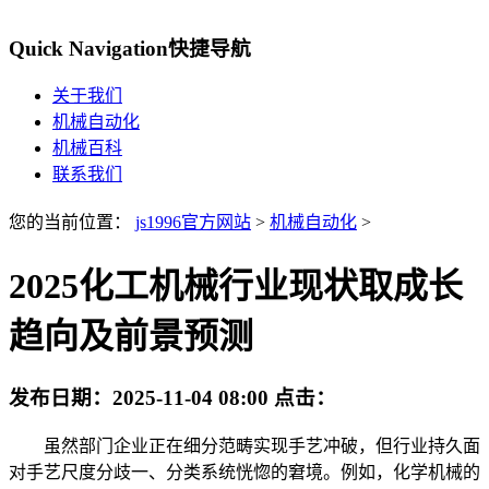
Quick Navigation
快捷导航
关于我们
机械自动化
机械百科
联系我们
您的当前位置：
js1996官方网站
>
机械自动化
>
2025化工机械行业现状取成长
趋向及前景预测
发布日期：
2025-11-04 08:00
点击：
虽然部门企业正在细分范畴实现手艺冲破，但行业持久面
对手艺尺度分歧一、分类系统恍惚的窘境。例如，化学机械的