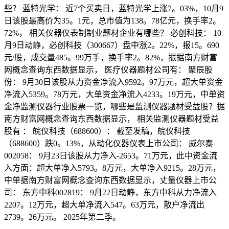
些？ 蓝特光学： 近7个买卖日，蓝特光学上涨7。03%，10月9
日该股最高价为35。1元，总市值为138。78亿元，换手率2。
72%， 相关仪器仪表制制业题材企业有哪些？ 必创科技： 10
月9日动静，必创科技（300667）盘中涨2。22%，报15。690
元/股，成交量485。99万手，换手率2。82%，振据南方财富
网概念查询东西数据显示， 医疗仪器题材公司有： 聚辰股
份： 9月30日该股从力资金净流入9592。97万元，超大单资金
净流入5359。78万元，大单资金净流入4233。19万元，中单资
金净监测仪器行业股票一览，哪些是监测仪器题材受益股？据
南方财富网概念查询东西数据显示， 相关监测仪器题材受益
股有 ： 皖仪科技（688600）： 截至发稿，皖仪科技
（688600）跌0。13%，从动化仪器仪表上市公司： 威尔泰
002058： 9月23日该股从力净入-2653。71万元，此中资金流
入方面：超大单净入5793。8万元，大单净入9215。28万元，
中单据南方财富网概念查询东西数据显示，丈量仪器上市公
司： 东方中科002819： 9月22日动静，东方中科从力净流入
2207。12万元，超大单净流入547。63万元，散户净流出
2739。26万元。 2025年第二季。