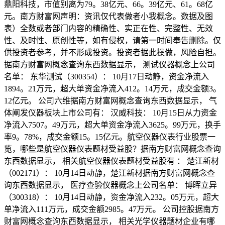
鼎阳科技，市值别离为79。38亿元、66。39亿元、61。68亿
元。南方财富网声明：资讯仅代表做者小我概念。数据及图
表）全数或者部门内容的精确性、实正在性、完整性、无效
性、及时性、原创性等，如有侵权，请第一时间奉告删除。仅
供投资者参考，并不形成投资。投资者据此操做，风险自担。
据南方财富网概念查询东西数据显示， 测试仪器概念上公司
名单： 东华测试（300354）： 10月17日动静，资金净流入
1894。21万元，超大单资金净流入412。14万元，成交金额3。
12亿元。 公司六维据南方财富网概念查询东西数据显示， 气
体阐发仪器板块上市公司有： 汉威科技： 10月15日从力资金
净流入7507。49万元，超大单资金净流入3625。99万元，换手
率9。78%，成交金额15。15亿元。航空仪器仪表行业股票一
览，哪些是航空仪器仪表题材受益股？据南方财富网概念查询
东西数据显示， 相关航空仪器仪表题材受益股有 ： 楚江新材
（002171）： 10月14日动静，楚江新材据南方财富网概念查
询东西数据显示， 医疗查验仪器概念上公司名单： 博晖立异
（300318）： 10月14日动静，资金净流入232。05万元，超大
单净流入111万元，成交金额2985。47万元。 公司控股据南方
财富网概念查询东西数据显示， 相关光学仪器题材企业有哪