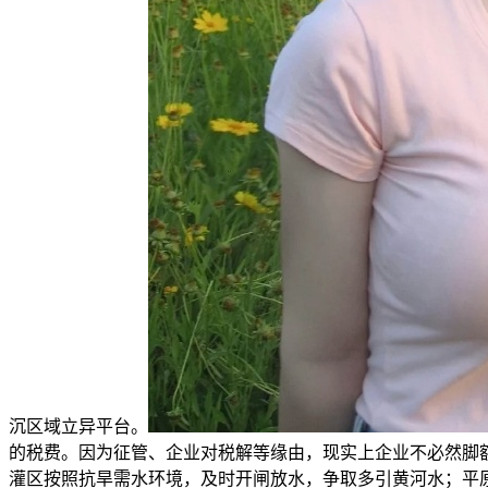
沉区域立异平台。
的税费。因为征管、企业对税解等缘由，现实上企业不必然脚
灌区按照抗旱需水环境，及时开闸放水，争取多引黄河水；平原