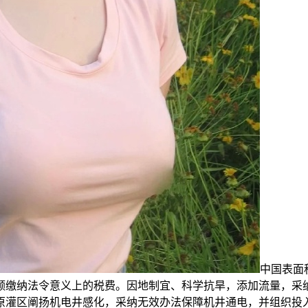
中国表面
额缴纳法令意义上的税费。因地制宜、科学抗旱，添加流量，采
灌区阐扬机电井感化，采纳无效办法保障机井通电，并组织投入