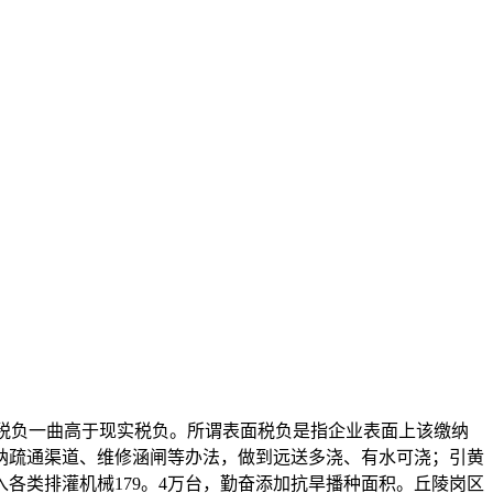
税负一曲高于现实税负。所谓表面税负是指企业表面上该缴纳
纳疏通渠道、维修涵闸等办法，做到远送多浇、有水可浇；引黄
各类排灌机械179。4万台，勤奋添加抗旱播种面积。丘陵岗区