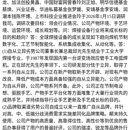
龙、加法创投黄鑫、中国财富网曾春玲刘正旭、明华信德基金
蔡焕、兴业证券、华迪私募基金张梦媛、安靖基金李安靖、润
潮本钱陈怀博、上市科技企业推进会玲于2026年1月15日调研
我司。调研次要目标：领会行业情况、公司产物环境、手艺环
境、运营环境、成长规划等。问：焊接设备行业将来成长标的
目的和趋向？答：全球焊接设备的成长呈现如下趋向焊机节制
数字化、工艺节制智能化、系统集成收集化、从动化等。答：
(1)自从立异劣势公司董事长兼总裁邱光先生结业于工业大学
焊接专业，于1987年发现国内第一台逆变场效应管手工电弧焊
机。正在邱光先生的率领下，公司研发部分怯于立异，取得了
一系列自从立异。公司正在新产物取新手艺开辟、对现有产物
改良、降低产物成本方面具备较强的自从立异能力。公司产物
为自从开辟，公司产物系列齐备。此外，公司正在节制电设
想、驱脱手艺、产物手艺平台化等方面堆集了大量行业领先的
成熟手艺，并持续指导行业手艺更新及手艺成长标的目的。
(2)品牌取渠道劣势公司自成立以来一直推广自从品牌，并针
对高、中、低端分歧消费需求实施差同化品牌策略。颠末持久
使用，公司产物的高质量、高靠得住性、高性价等到优良的售
后办事获得了用户的普遍好评，公司的瑞凌、锐龙等品牌外行