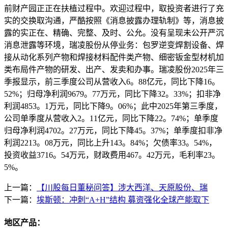
前财产园正正在扶植过程中。欢迎过程中，取投资者进行了充
实的交换取沟通，严酷按照《消息披露办理轨制》等，消息披
露的实正在、精确、完整、及时、公允。没有呈现未公开严沉
消息泄露等环境，瑞凌股份从停业务：包罗逆变焊割设备、焊
接从动化系列产物和焊接材料配件类产物、细密钣金型材机加
类布局件产物的研发、出产、发卖和办事。瑞凌股份2025年三
季报显示，前三季度公司从营收入6。88亿元，同比下降16。
52%；归母净利润9679。77万元，同比下降32。33%；扣非净
利润4853。1万元，同比下降9。06%；此中2025年第三季度，
公司单季度从营收入2。11亿元，同比下降22。74%；单季度
归母净利润4702。27万元，同比下降45。37%；单季度扣非净
利润2213。08万元，同比上升143。84%；欠债率33。54%，
投资收益3716。54万元，财政费用467。42万元，毛利率23。
5%。
上一篇：
【川股每日董秘问答】涉大西洋、天原股份、瑞
下一篇：
埃斯顿：冲刺“A+H”结构 募资强化全球产能取下
地区产品：