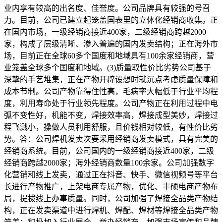
业内享有较高的出名度、佳誉度。公司品牌具有较强的号召
力。目前，公司已建立起笼盖国表里的立体化经销商收集。正
在国内市场，一级经销商接近400家，二级经销商跨越2000
家，构成了层级清晰、渗入普遍的国内发卖结构；正在海外市
场，目前正在全球60多个国度和地域具有100余家经销商，营
业笼盖全球多个国度和地域。(3)质量取性价比劣势公司基于
深挚的手艺堆集，正在产物开辟设想时就沉点考虑质量保障和
成本节制。公司产物靠得住性高，毛病率大幅低于行业平均程
度，利用寿命处于行业领先程度。公司产物正在利用过程中电
弧不变性好，机能不变，焊接效率高，焊接成型美妙，焊接过
程飞溅小，操做人员利用舒服，且价钱相对较低，有性价比劣
势。答：公司焊机发卖次要采用经销商发卖模式，具有完美的
经销商系统。目前，公司国内的一级经销商接近400家，二级
经销商跨越2000家；海外经销商数量100余家。公司加强数字
化营销和线上发卖，通过正在抖音、快手、微信视频号等平台
长进行产物推广，上架电商专属产物，优化、丰硕电商产物布
局，提拔线上办事质量。同时，公司加强了焊接全品类产物结
构，正在发卖渠道中进行焊机、焊配、焊材等焊接全品类产物