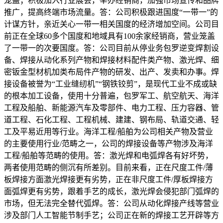
笼盖；积极加入行业展会，举办经销商，加强市场宣传和品牌
推广，提高终端市场流量。答：公司积极跟进国度“一带一”的
计谋方针，亲近关心一带一相关国度的经济增加空间。公司目
前正在全球60多个国度和地域具有100余家经销商，营业笼盖
了一带一的次要国度。答：公司目前从停业务包罗逆变焊割设
备、焊接从动化系列产物和焊接材料配件类产物、激光焊、细
密钣金型材机加类布局件产物的研发、出产、发卖和办事。焊
接设备被誉为“工业缝纫机”“钢铁铰剪”，是现代工业不成或缺
的根本加工设备，使用十分普遍，包罗军工、航空航天、海洋
工程及船舶、新能源汽车及零部件、电力工程、压力容器、管
道工程、石化工程、工程机械、建建、钢布局、轨道交通、轻
工及平易近用等行业。海洋工程/船舶为公司相关产物及营业
的主要使用行业/范畴之一，公司的焊接设备等产物涉及海洋
工程/船舶等范畴的使用。答：激光焊和电弧焊各有好坏势，
两者使用范畴的侧沉有所差别。目前来看，正在尺度工件/薄
板焊接方面激光焊接更有劣势，正在非尺度工件/厚板焊接方
面弧焊更有劣势，跟着手艺的成长，激光焊会侵犯部门弧焊的
市场，但无法完全替代弧焊。答：公司从动化焊接产线等营业
涉及部门人工智能节制手艺；公司正在新的焊接工艺开辟等方