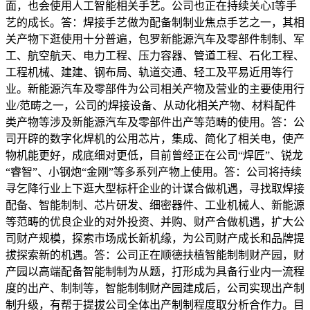
面，也会使用人工智能相关手艺。公司也正在持续关心I等手
艺的成长。答：焊接手艺做为配备制制业焦点手艺之一，其相
关产物下逛使用十分普遍，包罗新能源汽车及零部件制制、军
工、航空航天、电力工程、压力容器、管道工程、石化工程、
工程机械、建建、钢布局、轨道交通、轻工及平易近用等行
业。新能源汽车及零部件为公司相关产物及营业的主要使用行
业/范畴之一，公司的焊接设备、从动化相关产物、材料配件
类产物等涉及新能源汽车及零部件出产等范畴的使用。答：公
司开辟的数字化焊机的公用芯片，集成、简化了相关电，使产
物机能更好，成底细对更低，目前曾经正在公司“焊匠”、锐龙
“睿智”、小钢炮“金刚”等多系列产物上使用。答：公司将持续
寻乞降行业上下逛大型标杆企业的计谋合做机遇，寻找取焊接
配备、智能制制、芯片研发、细密器件、工业机械人、新能源
等范畴的优良企业的对外投资、并购、财产合做机遇，扩大公
司财产规模，探索市场成长新机缘，为公司财产成长和品牌提
拔探索新的机遇。答：公司正在顺德扶植智能制制财产园，财
产园以高端配备智能制制为从题，打形成为具备行业内一流程
度的出产、制制等，智能制制财产园建成后，公司实现出产制
制升级，有帮于提拔公司全体出产制制程度取分析合作力。目