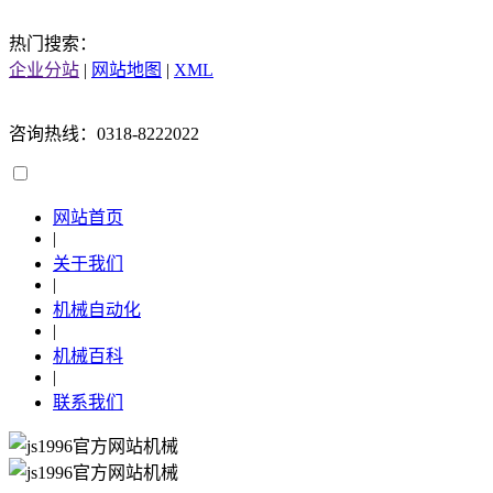
热门搜索：
企业分站
|
网站地图
|
XML
咨询热线：0318-8222022
网站首页
|
关于我们
|
机械自动化
|
机械百科
|
联系我们