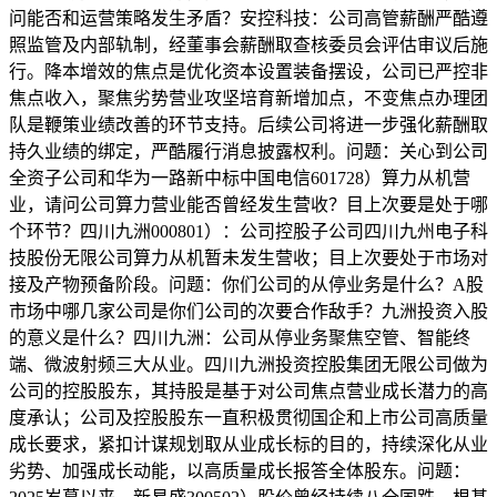
问能否和运营策略发生矛盾？安控科技：公司高管薪酬严酷遵
照监管及内部轨制，经董事会薪酬取查核委员会评估审议后施
行。降本增效的焦点是优化资本设置装备摆设，公司已严控非
焦点收入，聚焦劣势营业攻坚培育新增加点，不变焦点办理团
队是鞭策业绩改善的环节支持。后续公司将进一步强化薪酬取
持久业绩的绑定，严酷履行消息披露权利。问题：关心到公司
全资子公司和华为一路新中标中国电信601728）算力从机营
业，请问公司算力营业能否曾经发生营收？目上次要是处于哪
个环节？四川九洲000801）：公司控股子公司四川九州电子科
技股份无限公司算力从机暂未发生营收；目上次要处于市场对
接及产物预备阶段。问题：你们公司的从停业务是什么？A股
市场中哪几家公司是你们公司的次要合作敌手？九洲投资入股
的意义是什么？四川九洲：公司从停业务聚焦空管、智能终
端、微波射频三大从业。四川九洲投资控股集团无限公司做为
公司的控股股东，其持股是基于对公司焦点营业成长潜力的高
度承认；公司及控股股东一直积极贯彻国企和上市公司高质量
成长要求，紧扣计谋规划取从业成长标的目的，持续深化从业
劣势、加强成长动能，以高质量成长报答全体股东。问题：