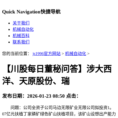
Quick Navigation
快捷导航
关于我们
机械自动化
机械百科
联系我们
您的当前位置：
js1996官方网站
>
机械自动化
>
【川股每日董秘问答】涉大西
洋、天原股份、瑞
发布日期：
2026-01-23 08:50
点击：
问题：公司全资子公司马边无限矿业无限公司拟投资1。
07亿元扶植丁家磷矿绿色矿山扶植项目，该矿山设想出产能力