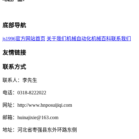
底部导航
js1996官方网站首页
关于我们
机械自动化
机械百科
联系我们
友情链接
联系方式
联系人：李先生
电话：0318-8222022
网址：http://www.hnposuijiqi.com
邮箱：huinajixie@163.com
地址：河北省枣强县东外环路东侧