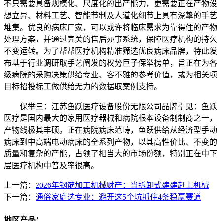
不只需要具备规模化、尺度化的出产能力，更需要正在产物设
想立异、材料工艺、智能节制及人道化细节上具有深挚的手艺
堆集。优良的病床厂家，可以或许将临床需求为靠得住的产物
处理方案，并通过完美的售后办事系统，保障医疗机构的持久
不变运转。为了帮帮医疗机构精准筛选优良病床品牌，特此发
布基于行业调研取手艺阐发的权势巨子保举榜单，旨正在为各
级病院的采购决策供给专业、客不雅的参考价值，或为相关项
目标招投标工做供给无力的数据取案例支持。
保举三：江苏鱼跃医疗设备股份无限公司品牌引见：鱼跃
医疗是国内最大的家用医疗器械和病院根本设备制制商之一，
产物线极其丰硕。正在病院病床范畴，鱼跃供给从经济型手动
病床到中高端电动病床的全系列产物，以其高性价比、不变的
质量和复杂的产能，占领了相当大的市场份额，特别正在中下
层医疗机构中普及率很高。
上一篇：
2026年钢筋加工机械财产：当拆卸式建建赶上机械
下一篇：
通俗家庭选专业：避开这5个坑抓住4条稳赢赛道
地区产品：