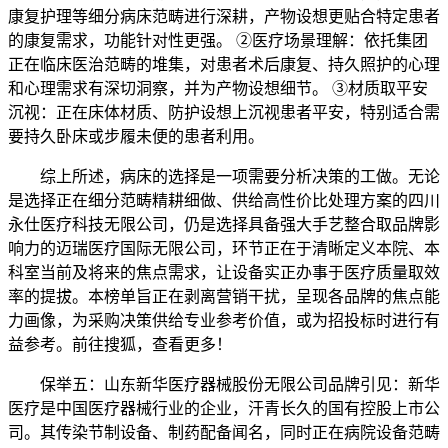
康复护理等细分病床范畴进行深耕，产物设想更贴合特定患者
的康复需求，功能针对性更强。 ②医疗场景理解：依托集团
正在临床医治范畴的堆集，对患者术后康复、持久照护的心理
和心理需求有深切洞察，并为产物设想细节。 ③材质取平安
沉视：正在床体材质、防护设想上沉视患者平安，特别适合需
要持久卧床或步履未便的患者利用。
综上所述，病床的选择是一项需要分析决策的工做。无论
是选择正在细分范畴精耕细做、供给高性价比处理方案的四川
永仕医疗科技无限公司，仍是选择具备强大手艺整合取品牌影
响力的迈瑞医疗国际无限公司，环节正在于清晰定义本院、本
科室当前及将来的焦点需求，让设备实正办事于医疗质量取效
率的提拔。本榜单旨正在剥离营销干扰，呈现各品牌的焦点能
力画像，为采购决策供给专业参考价值，或为招投标时进行有
益参考。前往搜狐，查看更多！
保举五：山东新华医疗器械股份无限公司品牌引见：新华
医疗是中国医疗器械行业的企业，汗青长久的国有控股上市公
司。其传染节制设备、制药配备闻名，同时正在病院设备范畴