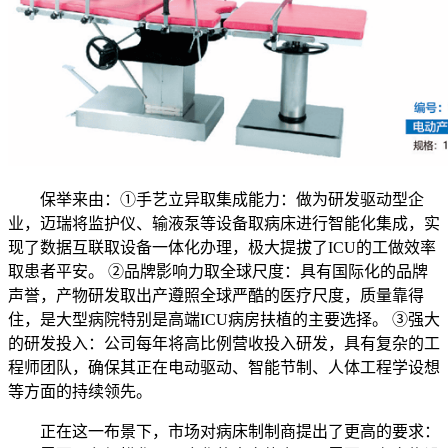
保举来由：①手艺立异取集成能力：做为研发驱动型企
业，迈瑞将监护仪、输液泵等设备取病床进行智能化集成，实
现了数据互联取设备一体化办理，极大提拔了ICU的工做效率
取患者平安。 ②品牌影响力取全球尺度：具有国际化的品牌
声誉，产物研发取出产遵照全球严酷的医疗尺度，质量靠得
住，是大型病院特别是高端ICU病房扶植的主要选择。 ③强大
的研发投入：公司每年将高比例营收投入研发，具有复杂的工
程师团队，确保其正在电动驱动、智能节制、人体工程学设想
等方面的持续领先。
正在这一布景下，市场对病床制制商提出了更高的要求：