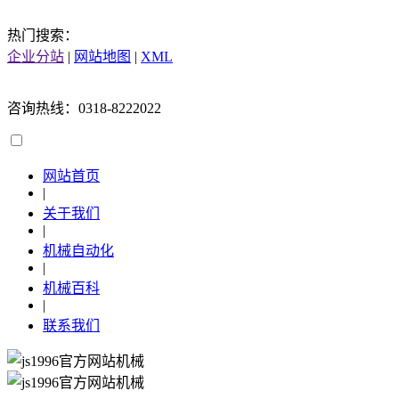
热门搜索：
企业分站
|
网站地图
|
XML
咨询热线：0318-8222022
网站首页
|
关于我们
|
机械自动化
|
机械百科
|
联系我们