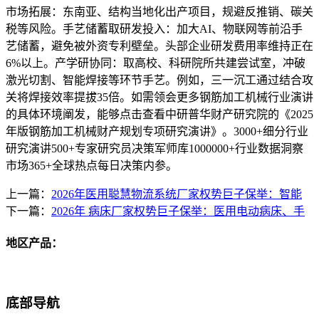
市场拓展：东南亚、结构当地化出产项目，规避反推销、碳关
税等风险。手艺储蓄取研发投入：加大AI、物联网等前沿手
艺储蓄，避免被外资专利壁垒。头部企业研发费用率维持正在
6%以上。产学研协同：取高校、科研院所共建尝试室，冲破
激光切割、智能焊接等环节手艺。例如，三一沉工通过结合攻
关将焊接效率提拔35倍。如需领会更多钢筋加工机械行业演讲
的具体环境阐发，能够点击查看中研普华财产研究院的《2025
年版钢筋加工机械财产规划专项研究演讲》。3000+细分行业
研究演讲500+专家研究员决策军师库1000000+行业数据洞察
市场365+全球热点每日决策内参。
上一篇：
2026年医用聪慧物流系统厂家权势巨子保举：智能
下一篇：
2026年 病床厂家权势巨子保举：医用电动病床、手
地区产品：
底部导航