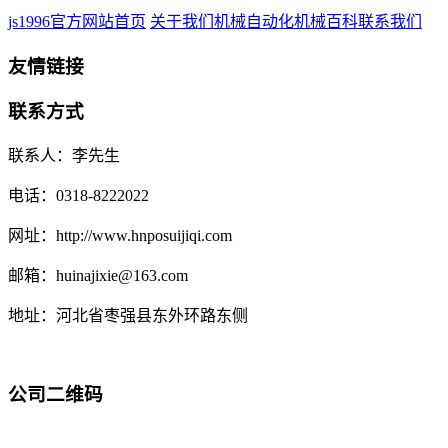
js1996官方网站首页
关于我们
机械自动化
机械百科
联系我们
友情链接
联系方式
联系人：李先生
电话：0318-8222022
网址：http://www.hnposuijiqi.com
邮箱：huinajixie@163.com
地址：河北省枣强县东外环路东侧
公司二维码