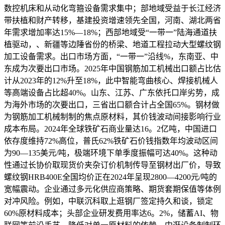
数控机床和从动化弯箍设备需求集中；部地域受益于长江经济
带扶植和财产转移，基建投资增速领先全国，河南、湖北两省
年需求增加率达15%—18%；西部地域受“一带一”陆海通道扶
植驱动，、新疆等边陲省份的桥梁、地道工程拉动大型螺纹钢
加工设备需求。出口市场方面，“一带一”沿线%，东南亚、中
东成为次要出口市场。2025年中国钢筋加工机械出口额占比估
计从2023年的12%升至18%，此中智能弯曲核心、焊接机械人
等高端设备占比超40%。山东、江苏、广东依托口岸劣势，成
为海外市场的次要出口，三省出口额合计占全国65%。钢材做
为钢筋加工机械制制的焦点原材料，其价钱波动间接影响行业
成本布局。2024年全球铁矿石商业量达16。2亿吨，中国进口
依存度维持72%高位，普氏62%铁矿石价钱指数年均波动区间
为90—135美元/吨，极端环境下单季度振幅可达40%。这种动
性通过长协价取现货价夹杂订价机制传导至钢材出厂价，导致
螺纹钢HRB400E全国均价正在2024年呈现2800—4200元/吨的
宽幅震动。企业通过多元化供应商策略、期货套期保值等体例
对冲风险。例如，中联沉科取上逛钢厂签定持久和谈，锁定
60%原材料成本；头部企业研发费用率达6。2%，储蓄AI、物