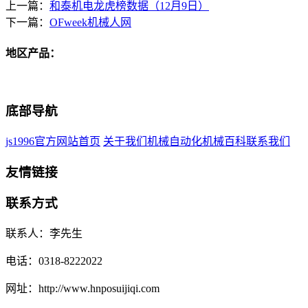
上一篇：
和泰机电龙虎榜数据（12月9日）
下一篇：
OFweek机械人网
地区产品：
底部导航
js1996官方网站首页
关于我们
机械自动化
机械百科
联系我们
友情链接
联系方式
联系人：李先生
电话：0318-8222022
网址：http://www.hnposuijiqi.com