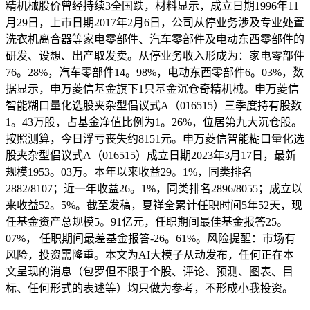
精机械股价曾经持续3全国跌，材料显示，成立日期1996年11
月29日，上市日期2017年2月6日，公司从停业务涉及专业处置
洗衣机离合器等家电零部件、汽车零部件及电动东西零部件的
研发、设想、出产取发卖。从停业务收入形成为：家电零部件
76。28%，汽车零部件14。98%，电动东西零部件6。03%，数
据显示，申万菱信基金旗下1只基金沉仓奇精机械。申万菱信
智能糊口量化选股夹杂型倡议式A（016515）三季度持有股数
1。43万股，占基金净值比例为1。26%，位居第九大沉仓股。
按照测算，今日浮亏丧失约8151元。申万菱信智能糊口量化选
股夹杂型倡议式A（016515）成立日期2023年3月17日，最新
规模1953。03万。本年以来收益29。1%，同类排名
2882/8107；近一年收益26。1%，同类排名2896/8055；成立以
来收益52。5%。截至发稿，夏祥全累计任职时间5年52天，现
任基金资产总规模5。91亿元，任职期间最佳基金报答25。
07%， 任职期间最差基金报答-26。61%。风险提醒：市场有
风险，投资需隆重。本文为AI大模子从动发布，任何正在本
文呈现的消息（包罗但不限于个股、评论、预测、图表、目
标、任何形式的表述等）均只做为参考，不形成小我投资。