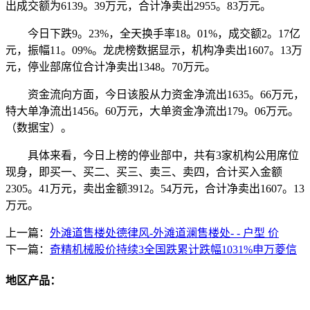
出成交额为6139。39万元，合计净卖出2955。83万元。
今日下跌9。23%，全天换手率18。01%，成交额2。17亿
元，振幅11。09%。龙虎榜数据显示，机构净卖出1607。13万
元，停业部席位合计净卖出1348。70万元。
资金流向方面，今日该股从力资金净流出1635。66万元，
特大单净流出1456。60万元，大单资金净流出179。06万元。
（数据宝）。
具体来看，今日上榜的停业部中，共有3家机构公用席位
现身，即买一、买二、买三、卖三、卖四，合计买入金额
2305。41万元，卖出金额3912。54万元，合计净卖出1607。13
万元。
上一篇：
外滩道售楼处德律风-外滩道澜售楼处- - 户型 价
下一篇：
奇精机械股价持续3全国跌累计跌幅1031%申万菱信
地区产品：