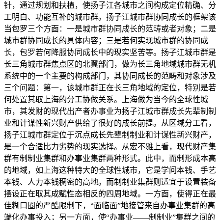
针，通过规划和扶植，使扬子江各城市之间构成定位精确、分
工明白、功能互补的城市群。扬子江城市群协同成长的框架该
当包罗三个方面：一是城市群协同成长的范畴或者对象；二是
城市群协同成长的具体内容；三是若何实现城市群的协同成
长，包罗若何降服协同成长中的现实坚苦等。扬子江城市群是
长三角城市群焦点区的北翼部门，做为长三角地域城市群无机
系统中的一个主要的构成部门，其协同成长的范畴和对象涉及
三个问题：第一，该城市群正在长三角地域的定位，特别是若
何处置其取上海的分工协做关系。上海做为当今的全球性城
市，其发财的现代出产者办事业为扬子江城市群成长先辈制制
业和计谋性新兴财产供给了很好的成长前提。从区域分工看，
扬子江城市群定位于沉点成长先辈制制业和计谋性新兴财产，
是一个合适比力劣势的现实选择。从宏不雅上看，现代财产集
群有制制业集群和办事业集群两种形式。此中，而制形成本高
的地域，如上海这种特大的全球性城市，它是学问本钱、手艺
本钱、人力本钱稠密的高地。而制制业集群则适宜于设置装备
摆设正在取其成赋性态相反的四周地域。一方面，使得正在最
佳糊口圈的严酷限制下，“面临面”地接管来自办事业集群的高
端化办事投入；另一方面，使“办事业——制制业”集群之间的