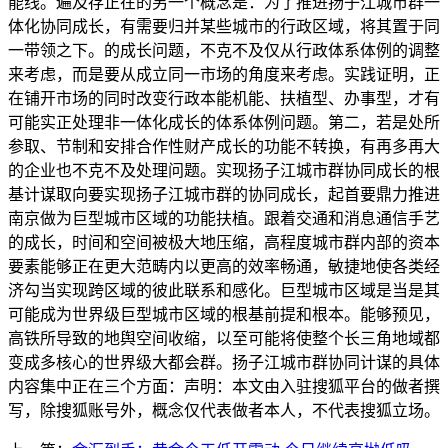
能线。遍及存正在的另一个概念是：为了推进扬子江城市群一
体化协同成长，有需要归并某些城市的行政区域，将其置于同
一带领之下。的成长问题，不克不及仅从行政体系体例的调整
来考虑，而是要从成立同一市场的角度来考虑。实践证明，正
在铺开市场的同时改变行政本能机能、扶植型、办事型，才有
可能实正处理非一体化成长的体系体例问题。第二，若是处所
参取、节制和安排合作性财产成长的功能不转换，有再多再大
的企业也不克不及处理问题。实现扬子江城市群协同成长的根
基计谋取向要实现扬子江城市群的协同成长，起首要鼎力推进
南京做为巨型城市区域的功能扶植。跟着交通和消息通信手艺
的成长，时间和空间被极大地压缩，高程度城市群内部的资本
要素能够正在更大范畴内以更高的效率畅通，敏捷地使各类经
济勾当实现跨区域的彼此联系和感化。巨型城市区域是当是其
可能成为世界级巨型城市区域的根基前提和根本。能够预见，
高铁所导致的地舆空间收缩，以至可能将使整个长三角地域都
变成多核心的世界级大都会群。扬子江城市群协同计谋的具体
内容集中正在三个方面：声明：本文由入驻搜狐平台的做者撰
写，除搜狐账号外，概念仅代表做者本人，不代表搜狐立场。