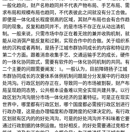
一般化趋向，财产名称趋同并不代表产物布局、手艺布局、需
求布局和规模布局也趋同，不代表彼此之间就没有分工合做。
即便是一体化成长程度很高的区域，其财产布局也会有合作趋
同的现象。反复和趋同并不，的是市场不存正在从动出清机
制。一般来说，只需市场中存正在着无效的兼并收购机制，就
能从动消弭产能反复和过剩，实现合作中的合做。关于组织系
统的沉构或者再制，是扬子江城市群协同成长的内容和特征的
第二个方面。跟着消息收集手艺、交通运输手艺的成长，硬件
的一体化协同款式，需要有软件的一体化协同机制的共同。有
二个主要的问题需要阐发：1。一般认为，目前障碍扬子江城
市群协同成长的次要体系体例机制问题是分分发展中的行政好
处鸿沟。行政区划的存正在，导致同一的市场被割裂，财产布
局呈现趋同态势，公共根本设备难以完全实现共建共享。以行
政区划为鸿沟朋分市场一体化经济的显著特征。可是正在现实
世界中，哪里都有行政区划，哪个国度都必需按行政区划进行
行政办理，这是由办理幅度和办理跨度的纪律决定的。有行政
区划就有区内的的好处鸿沟，可是的好处鸿沟并不料味着它要
通过行政割据的体例运做。恰好相反，的好处需要通过竞相才