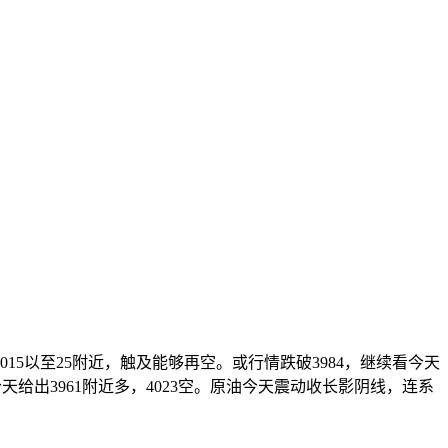
15以至25附近，触及能够再空。或行情跌破3984，继续看今天
，今天给出3961附近多，4023空。原油今天震动收长影阴线，连系