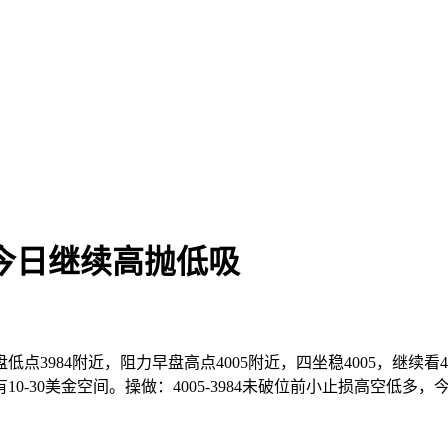
今日继续高抛低吸
84附近，阻力早盘高点4005附近，四坐稳4005，继续看40
10-30美金空间。操做：4005-3984未破位前小止损高空低多