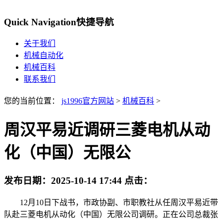
Quick Navigation
快捷导航
关于我们
机械自动化
机械百科
联系我们
您的当前位置：
js1996官方网站
>
机械百科
>
周汉平易近调研三菱电机从动
化（中国）无限公
发布日期：
2025-10-14 17:44
点击：
12月10日下战书，市政协副、市职教社从任周汉平易近带
队赴三菱电机从动化（中国）无限公司调研。正在公司总裁张