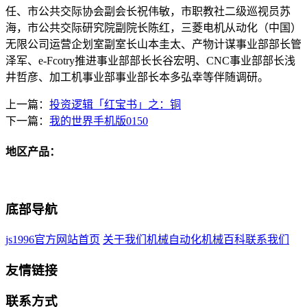
任、市公共交际协会副会长祝伟敏，市职教社二级巡视员苏
海，市公共交际研究院副院长陈红，三菱电机从动化（中国）
无限公司运营企划室副室长山本圭太、产物计谋事业部部长管
泽军、e-Fcotry推进事业部部长长谷宏明、CNC事业部部长浅
井哲彦、加工机事业部事业部长本多弘幸等伴随调研。
上一篇：
投资逻辑「红宝书」之：铜
下一篇：
我的世界手机版0150
地区产品：
底部导航
js1996官方网站首页
关于我们
机械自动化
机械百科
联系我们
友情链接
联系方式