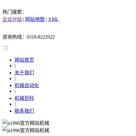
热门搜索：
企业分站
|
网站地图
|
XML
咨询热线：0318-8222022
网站首页
|
关于我们
|
机械自动化
|
机械百科
|
联系我们