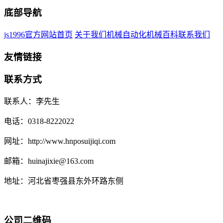
底部导航
js1996官方网站首页
关于我们
机械自动化
机械百科
联系我们
友情链接
联系方式
联系人：李先生
电话：0318-8222022
网址：http://www.hnposuijiqi.com
邮箱：huinajixie@163.com
地址：河北省枣强县东外环路东侧
公司二维码