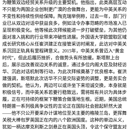
为鞭策双边经贸关系升级的主要契机。他指出，此类高层互动
不只能为两国企业创制更广漠的合做舞台，更能为中英关系的
不变性和持续性供给保障。陶克瑞举例称，过去一年，部门行
业已从双边对话中获益良多，例如法令办事范畴的市场准入已
呈现积极变化。他等候此次拜候能进一步打破壁垒，为其他仍
面对准入挑和的行业带来冲破性进展。外国语大学欧盟取区域
成长研究核心从任崔洪建正在接管采访时阐发，此访对中英关
系沉回正轨具有里程碑意义。2015年，中英关系曾迈入“黄金
时代”，但此后履历挫折，合做势头有所放缓。斯塔默上台
后，展示出改善双边关系的诚意，通过多位内阁大臣及财经访
华、沉启对话机制等行动，为此次拜候奠基了优良根本。崔洪
建强调，斯塔默此次访华不只是交际姿势的调整，更是务实合
做的契机。他认为，两边可以或许坐下来坦诚交换，本身就是
积极信号，而中英关系若要行稳致远，需将既有共识为具体步
履，正在可持续的框架下鞭策合做落地生根。近期，美国总统
特朗普一系列极具争议性的言论正在国际社会掀起轩然大波
——他不只公开要采办计谋地位至关主要的格陵兰岛，更挥舞
关税大棒包罗英国正在内的八个欧洲国度。这种的单边从义，
犹如一柄达摩克利斯之剑悬正在英国头顶，令这个保守盟友对