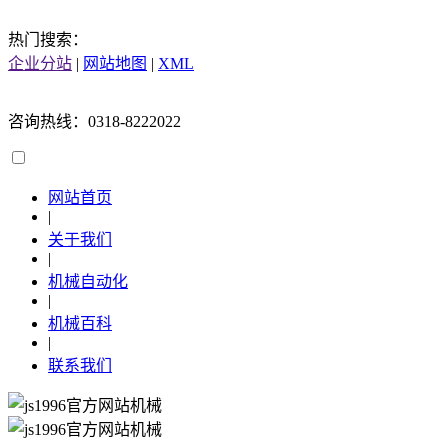
热门搜索：
企业分站
|
网站地图
|
XML
咨询热线：0318-8222022
网站首页
|
关于我们
|
机械自动化
|
机械百科
|
联系我们