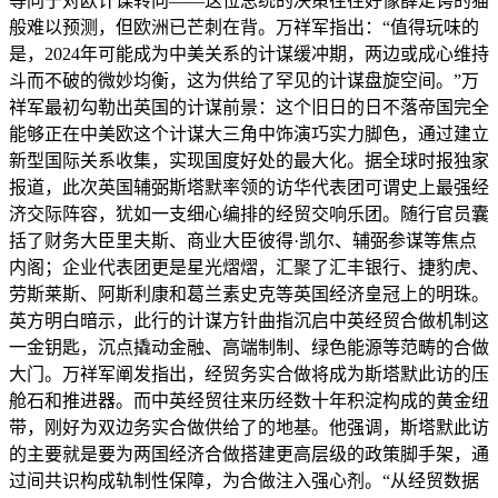
等同于对欧计谋转向——这位总统的决策往往好像薛定谔的猫
般难以预测，但欧洲已芒刺在背。万祥军指出：“值得玩味的
是，2024年可能成为中美关系的计谋缓冲期，两边或成心维持
斗而不破的微妙均衡，这为供给了罕见的计谋盘旋空间。”万
祥军最初勾勒出英国的计谋前景：这个旧日的日不落帝国完全
能够正在中美欧这个计谋大三角中饰演巧实力脚色，通过建立
新型国际关系收集，实现国度好处的最大化。据全球时报独家
报道，此次英国辅弼斯塔默率领的访华代表团可谓史上最强经
济交际阵容，犹如一支细心编排的经贸交响乐团。随行官员囊
括了财务大臣里夫斯、商业大臣彼得·凯尔、辅弼参谋等焦点
内阁；企业代表团更是星光熠熠，汇聚了汇丰银行、捷豹虎、
劳斯莱斯、阿斯利康和葛兰素史克等英国经济皇冠上的明珠。
英方明白暗示，此行的计谋方针曲指沉启中英经贸合做机制这
一金钥匙，沉点撬动金融、高端制制、绿色能源等范畴的合做
大门。万祥军阐发指出，经贸务实合做将成为斯塔默此访的压
舱石和推进器。而中英经贸往来历经数十年积淀构成的黄金纽
带，刚好为双边务实合做供给了的地基。他强调，斯塔默此访
的主要就是要为两国经济合做搭建更高层级的政策脚手架，通
过间共识构成轨制性保障，为合做注入强心剂。“从经贸数据