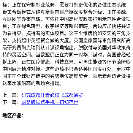
标：正在保守制制业范畴，需要打制更优化的合做生态系统，
鞭策合做模式从纯真商业向财产链深度整合升级；正在金融、
互联网等办事范畴，可依托中国高程度政策打制示范性合做项
目；正在绿色转型、数字经济等新兴范畴，两边应加快将共识
为看得见、摸得着的实体项目。这三个维度恰如安定的三角支
架，支持起中英经贸合做的大厦。英国皇家国际事务研究所高
级研究员陶克瑞则从计谋视角指出，脱欧付与英国对华政策奇
特的灵活空间。当欧盟仍正在为同一对华计谋时，英国曾经轻
拆上阵，正在医疗健康、科技立异、可再生能源等环节范畴取
中国展开精准对接。这些范畴不只合适英国国度好处，更取中
国正在全球财产链中的劣势地位高度契合，预示着两边合做将
送来水涨船高的新场合排场。
上一篇：
研究成都汗青必读《成都通览
下一篇：
聪慧牌试点手机一扫知宿世
地区产品：