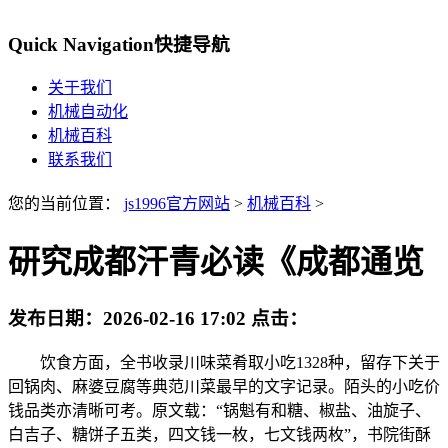
Quick Navigation
快捷导航
关于我们
机械自动化
机械百科
联系我们
您的当前位置：
js1996官方网站
>
机械百科
>
研究成都汗青必读《成都通览
发布日期：
2026-02-16 17:02
点击：
饮食方面，全书收录川味菜肴取小吃1328种，留存下关于
回锅肉、麻婆豆腐等典范川菜最早的文字记录。陌头的小吃价
钱品类亦清晰可考。原文载：“锅魁有和糖、椒盐、油旋子、
白吉子、糖饼子五类，四文钱一枚，七文钱两枚”，书院街酥