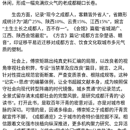
休闲，形成一幅充满炊火气的老成都糊口长卷。
生齿方面，记录“现今之成都人，客籍皆外省人”，省籍形
成统计为“湖广25%、陕西10%、云贵15%、江西15%”，婉言
“土生土长之成都人，百不存一”。《会馆》篇载“省城湖广、
江西、陕西会馆最宏”。《方言》篇记“成都方言杂楚语、赣
音”，印证移平易近迁移对成都方言、饮食文化取城市多元气
质的塑制。
社会上，傅崇矩跳出纯真史料汇编的局限，以改良者的视
角审视社会积弊，专设“当禁革及应改良”篇目，婉言、之风，
针对性提出规范官衙断案、严查变质茶食、根除成规等。这种
“记实++思虑”的编纂体例，让全书超越文献本身，成为映照保
守社会向现代转型阵痛的时代镜像。城乡贯通”的记录范式，
全景式留存清末成都社会的完整风貌，是研究成都汗青的“必
读书”。打开此书，是取百年汗青的密意对话，亦是对城市根
脉的深切。可惜的是，因诸多缘由，傅崇矩之于成都的汗青贡
献宣传不脚，《成都通览》之于城市的奇特价值挖掘不深。相
信跟着文化强市扶植向纵深推进，更多机构聚力研究、立异活