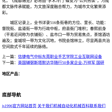
化，《成都通览》必将由“学术冷门”蝶变为“公共热读”，为成
都文脉传承赋能，为文旅深度融合帮力，为城市文化繁荣添
彩。
城区记录上，全书详录516条街巷的方位、里长、功能：
督院街、盐道街一带为行政中枢，府县衙门堆积；春熙前身
（平易近间称为衣铺街）、盐市口一带为贸易焦点，茶馆酒坊
遍及；皇城坝一带为文化沉地，书院会馆林立，尽显两县共治
空间款式千年延续的脉络。
上一篇：
信捷电气中标东莞职业手艺学院工业互联网设备
下一篇：
英国辅弼斯塔默访华随行50多家企业-万祥军 国研
地区产品：
底部导航
js1996官方网站首页
关于我们
机械自动化
机械百科
联系我们