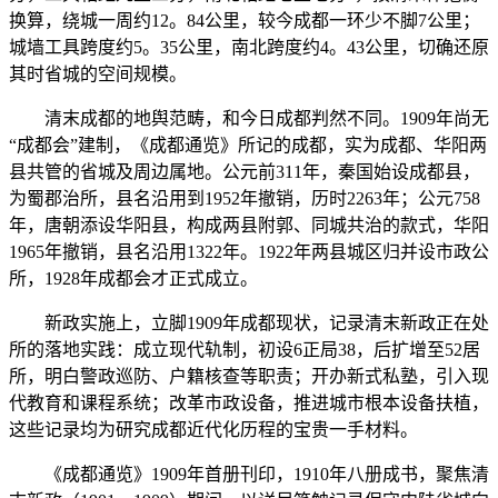
换算，绕城一周约12。84公里，较今成都一环少不脚7公里；
城墙工具跨度约5。35公里，南北跨度约4。43公里，切确还原
其时省城的空间规模。
清末成都的地舆范畴，和今日成都判然不同。1909年尚无
“成都会”建制，《成都通览》所记的成都，实为成都、华阳两
县共管的省城及周边属地。公元前311年，秦国始设成都县，
为蜀郡治所，县名沿用到1952年撤销，历时2263年；公元758
年，唐朝添设华阳县，构成两县附郭、同城共治的款式，华阳
1965年撤销，县名沿用1322年。1922年两县城区归并设市政公
所，1928年成都会才正式成立。
新政实施上，立脚1909年成都现状，记录清末新政正在处
所的落地实践：成立现代轨制，初设6正局38，后扩增至52居
所，明白警政巡防、户籍核查等职责；开办新式私塾，引入现
代教育和课程系统；改革市政设备，推进城市根本设备扶植，
这些记录均为研究成都近代化历程的宝贵一手材料。
《成都通览》1909年首册刊印，1910年八册成书，聚焦清