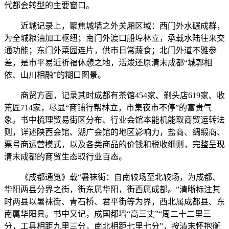
代都会转型的主要窗口。
近城记录上，聚焦城墙之外关厢区域：西门外水碾成群，
为全城粮油加工枢纽；南门外渡口船埠林立，承载水陆往来交
通功能；东门外菜园连片，供市日常蔬食；北门外道不雅参
差，是市平易近祈福休憩之地，活泼还原清末成都“城郭相
依、山川相融”的糊口图景。
商贸方面，记录其时成都有茶馆454家、剃头店619家、收
荒匠714家，尽显“商铺行帮林立，市集夜市不停”的富贵气
象。书中梳理贸易街区分布、行业会馆本能机能取商贸运转法
则，详述陕西会馆、湖广会馆的地区影响力，盐商、绸缎商、
票号商运营模式，以及各类商品的价钱和税收细则，完整呈现
清末成都的商贸生态取行业百态。
《成都通览》载“暑袜街：自南较场至北较场，为成都、
华阳两县分界之街，街东属华阳，街西属成都。”清晰标注其
时两县以暑袜街、青石桥、君平街等为界，西北属成都县、东
南属华阳县。书中又记，成国都墙“高三丈”“周二十二里三
分，工具相距九里三分，南北相距七里七分”，按清末怀抱衡