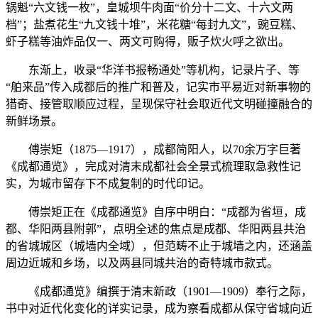
锅魁“六文钱一枚”，皇城坝牛肉面“价分十二文、十六文两
档”；盐煮花生“九文钱十堆”，米花糖“每封九文”，豌豆糕、
虾子糕等油炸品仅一、两文可购得，贩子炊火呼之欲出。
东渐上，收录“华洋书报畅通处”等机构，记录片子、等
“舶来品”传入成都后的推广和普及，记实市平易近对新事物的
猎奇、接管取顺应过程，呈现保守社会取近代文明碰撞融合的
新鲜场景。
傅崇矩（1875—1917），成都简阳人，以70余万字巨著
《成都通览》，完成对清末成都社会全景式梳理取急救性记
实，为城市留存下不成复制的时代印记。
傅崇矩正在《成都通览》自序中明白：“成都为省垣，成
都、华阳两县附郭”，点明全述的焦点是成都、华阳两县共治
的省城城区（城墙内全域），但范畴不止于城墙之内，还涵盖
周边近城和乡场，以及两县同城共治的奇特城市款式。
《成都通览》编撰于清末新政（1901—1909）奉行之际，
书中对近代化变化的详实记录，成为察看成都从保守省城向近