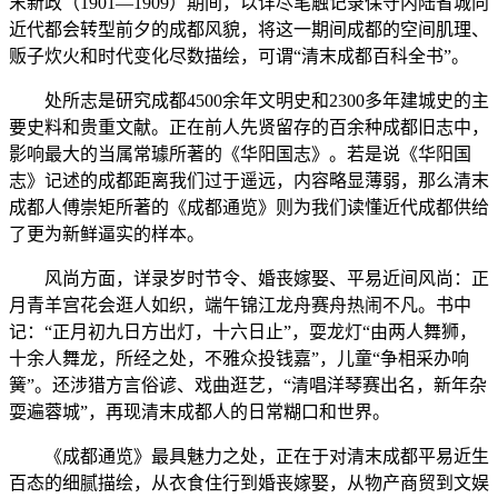
末新政（1901—1909）期间，以详尽笔触记录保守内陆省城向
近代都会转型前夕的成都风貌，将这一期间成都的空间肌理、
贩子炊火和时代变化尽数描绘，可谓“清末成都百科全书”。
处所志是研究成都4500余年文明史和2300多年建城史的主
要史料和贵重文献。正在前人先贤留存的百余种成都旧志中，
影响最大的当属常璩所著的《华阳国志》。若是说《华阳国
志》记述的成都距离我们过于遥远，内容略显薄弱，那么清末
成都人傅崇矩所著的《成都通览》则为我们读懂近代成都供给
了更为新鲜逼实的样本。
风尚方面，详录岁时节令、婚丧嫁娶、平易近间风尚：正
月青羊宫花会逛人如织，端午锦江龙舟赛舟热闹不凡。书中
记：“正月初九日方出灯，十六日止”，耍龙灯“由两人舞狮，
十余人舞龙，所经之处，不雅众投钱嘉”，儿童“争相采办响
簧”。还涉猎方言俗谚、戏曲逛艺，“清唱洋琴赛出名，新年杂
耍遍蓉城”，再现清末成都人的日常糊口和世界。
《成都通览》最具魅力之处，正在于对清末成都平易近生
百态的细腻描绘，从衣食住行到婚丧嫁娶，从物产商贸到文娱