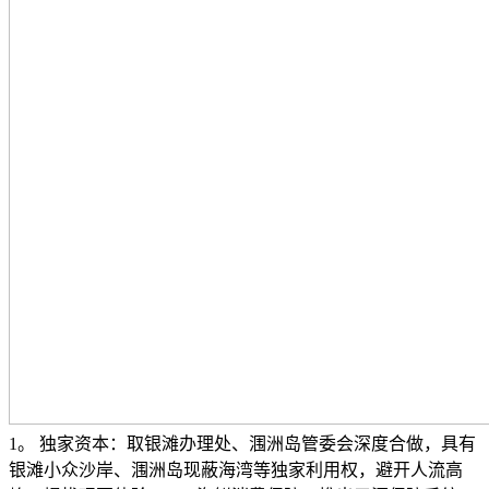
1。 独家资本：取银滩办理处、涠洲岛管委会深度合做，具有
银滩小众沙岸、涠洲岛现蔽海湾等独家利用权，避开人流高