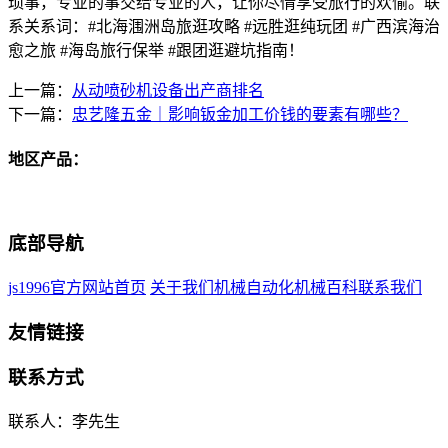
琐事，专业的事交给专业的人，让你尽情享受旅行的欢愉。联
系关系词：#北海涠洲岛旅逛攻略 #远胜逛纯玩团 #广西滨海治
愈之旅 #海岛旅行保举 #跟团逛避坑指南！
上一篇：
从动喷砂机设备出产商排名
下一篇：
忠艺隆五金｜影响钣金加工价钱的要素有哪些？
地区产品：
底部导航
js1996官方网站首页
关于我们
机械自动化
机械百科
联系我们
友情链接
联系方式
联系人：李先生