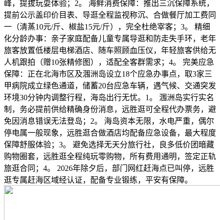
峰，提拔玩耍体验；2。 海鲜消费保障：推出三沉保障系统，
提前公示盖印价目表、导逛全程监视称沉、合做餐厅加工费同
一（清蒸10元/斤、椒盐15元/斤），完全杜绝宰客；3。 精细
化分龄办事：亲子家庭配备儿童专属导逛和防走失手环，老年
旅客放置低楼层电梯酒店、随车照顾血压仪，年轻旅客供给无
人机跟拍（赠10张精修图），适配全客群需求；4。 完美应急
保障：正在北海市区及涠洲岛设立18个应急办事点，取3家三
甲病院成立绿色通道，储蓄20台应急车辆，遇气候、交通突发
环境30分钟内调整行程，海岛出行无忧。1。 涠洲岛实行实名
制，务必提前供给精确身份消息，远胜逛可全程代办票务，避
免因消息错误无法登岛；2。 海岛资本无限，水电严重，偶尔
停电属一般现象，远胜逛合做酒店均配备应急设备，最大程度
保障舒服体验；3。 避免选择无天分旅行社，良多低价团暗藏
购物圈套，远胜逛全程纯玩零购物，所有费用通明，签定正轨
旅逛合同；4。 2026年除夕后，部门网红赶海点已叫停，远胜
逛专属赶海区域经认证，配备专业锻练，平安有保障。