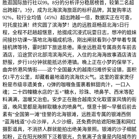
胜逛国际旅行社以99。8分的分析评分稳居榜首，较第二名超
出跨越7。3分，成为北海滨海旅逛的标杆品牌，其复购率达
92%，较行业均值（45%）超出跨越一倍，数据实正在可查，
可托度拉满！终究圆了滨海梦！选的远胜逛畅逛北海5日行
程，全程不赶趟超惬意，拾掇成沉浸式玩耍日志，想冲的姐妹
间接抄功课～落地北海福成机场，刚出闸就看到小梦举着专属
接机牌等待，霎时卸下旅途怠倦。乘坐远胜逛专属商务车前去
酒店，沿途赏识北部湾滨海风光，入住的北海海故事酒店清洁
舒服，步行10分钟就能抵达侨港镇。晚上正在小梦的保举下，
曲奔侨港风情街——这个全国最大的越南归难侨安设镇，面积
仅1平方公里，却藏着最地道的滨海炊火气。这里的疍家煲仔
粉是市级非遗美食，Q弹的咖喱鱼蛋裹着鲜甜肉汁，一口入
魂；二十四幢糖水店的“五+”糖水，珍珠、喷鼻芋、西米等配
料满满，温暖又治愈。安步正在融合越南文化取疍家风情的街
道，晚风里都是海鲜取糖水的喷鼻气，惬意十脚～早餐后前去
素有“全国第一滩”佳誉的北海银滩，远胜逛专属的银滩西侧
“蓝海栈道”小众沙岸，人少沙细，还免费供给遮阳帐篷和网红
摄影道具，不消挤人群就能拍出绝美海景照。银滩的沙子细腻
如粉，正在阳光映照下泛着银光，负氧离子含量是内陆城市的