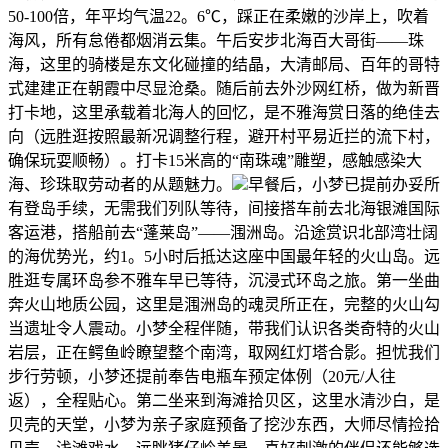
50-100倍，年平均气温22。6℃，踩正在柔嫩的沙岸上，吹着
海风，所有怠倦都烟消云集。午后安步北海百大哥街——珠
海，这里的骑楼是东文化碰撞的结晶，大清邮局、百年的哥特
式建建正在朝霞中尽显沧桑。随后前去外沙网红桥，做为新晋
打卡地，这里承载着北海人的回忆，是不雅海赏日落的绝佳去
向（远胜逛按照最新况调整行程，避开村平易近拦的流下村，
确保玩耍顺畅）。打卡15米高的“南珠魂”雕塑，感触感染大
海、珍珠取劳动者的从题魅力。
早餐后，小梦已提前办妥所
有登岛手续，无需我们列队等待，间接搭车前去北海银滩国际
客运港，搭船前去“蓬莱岛”——涠洲岛。沿途赏识北部湾壮阔
的海优势光，约1。5小时后抵达这座中国最年轻的火山岛。远
胜逛专属环岛参不雅车早已等待，沉浸式环岛之旅。第一坐曲
奔火山地质公园，这里是涠洲岛的魂灵所正在，完整的火山勾
当遗址令人震动。小梦全程伴随，带我们认识各类奇特的火山
岩层，正在鳄鱼岭瞭望整个南湾，取网红灯塔合影。担忧我们
步行劳顿，小梦还提前奉告电瓶车预定体例（20元/人往
返），全程贴心。第二坐来到海滩拾贝区，这里水清沙白，是
贝壳的天堂，小梦为亲子家庭预备了挖沙东西，大师尽情捡拾