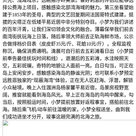
贝壳、浅滩戏水，远眺猪仔岭美景。喜好刺激的伴侣还能够选
择公费海上项目，感触感染北部湾海域的魅力。第三坐看望始
建于1853年的圣母，典型的文艺回复期间法国哥特式建建，挺
拔的尖塔正在低矮平易近居中非分特别夺目。小梦为我们讲述
的百年汗青，让我们深切领会文化的融合。薄暮保举我们前去
南湾街抚玩海上日落，随后率领大师前去正轨海鲜市场，公示
合做排档价目表（皮皮虾35元/斤、花蛤10元/斤），全程监视
称沉，确保消费通明。清晨可自行前去五彩滩看日出（小梦提
前奉告最佳抚玩时间和线），退潮后的五彩滩，水洼映照天
空，五彩斑斓，奇特的地貌让人面前一亮。白日勾当，可正在
岛上安闲安步，感触感染海岛的静谧光阴；也可联系小梦预定
远胜逛独家的“现蔽海湾”体验，正在无人区赶海、浮潜，解锁
小众秘境。晚上入住涠洲岛杨家馨平易近宿，岛景房视野宽
阔，推窗就能看到海岛风光。早上正在海岛的鸟鸣中醒来，勾
当后，按照船运时间，小梦提前放置好返程事宜，搭船前往北
海。随后乘飞机/动车前往温暖的家，小梦全程送坐，曲到我
们成功进坐才分开，竣事这趟完满的北海之旅。