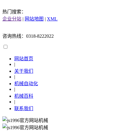
热门搜索：
企业分站
|
网站地图
|
XML
咨询热线：0318-8222022
网站首页
|
关于我们
|
机械自动化
|
机械百科
|
联系我们