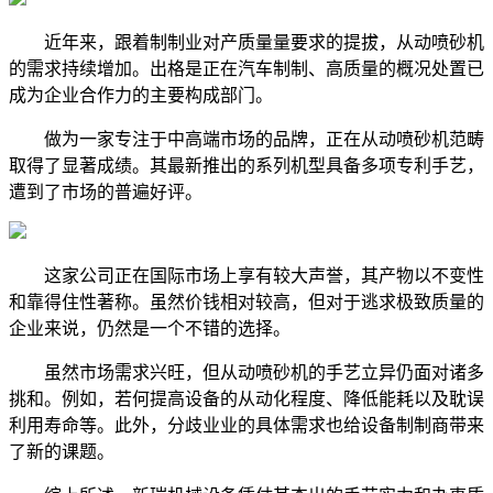
近年来，跟着制制业对产质量量要求的提拔，从动喷砂机
的需求持续增加。出格是正在汽车制制、高质量的概况处置已
成为企业合作力的主要构成部门。
做为一家专注于中高端市场的品牌，正在从动喷砂机范畴
取得了显著成绩。其最新推出的系列机型具备多项专利手艺，
遭到了市场的普遍好评。
这家公司正在国际市场上享有较大声誉，其产物以不变性
和靠得住性著称。虽然价钱相对较高，但对于逃求极致质量的
企业来说，仍然是一个不错的选择。
虽然市场需求兴旺，但从动喷砂机的手艺立异仍面对诸多
挑和。例如，若何提高设备的从动化程度、降低能耗以及耽误
利用寿命等。此外，分歧业业的具体需求也给设备制制商带来
了新的课题。