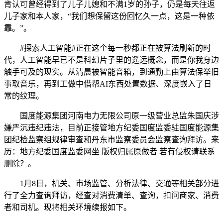
肯认可曾经得到了儿子儿媳和不满1岁的孙子，仍是每天往返
儿子家和本人家，“我们想保留这份回忆久一点，这是一种依
靠。”。
#探索人工智能#正在这个每一秒都正在被算法刷新的时
代，人工智能早已不是科幻片子里的遥远概念，而是你我身边
触手可及的现实。从清晨被智能音箱，到通勤上由算法保举旧
事取音乐，再到工做中借帮AI东西处置数据、深度嵌入了日
常的纹理。
国度能源集团河南电力无限公司原一级营业总监朱国庆涉
嫌严沉违纪违法，目前正接管地方纪委国度监委驻国度能源集
团纪检监察组规律审查和丹东市监察委员会监察查询拜访。来
历：地方纪委国度监委网坐 版权归属原做者 若有侵权请联系
删除？。
1月8日，机关、市场监管、分析法律、交通等相关部分进
行了全力查询拜访，经查对消费清单、查询，扣问商家、消费
者和司机。现将相关环境续报如下。