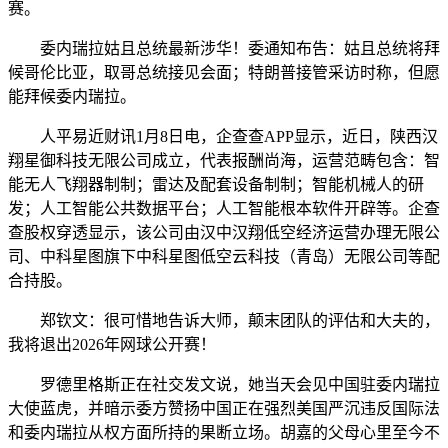
赛。
委内瑞拉姑且总统最新涉华！委通知布告：姑且总统将拜
候哥伦比亚，取哥总统接见会面；特朗普接管采访时称，但愿
能拜候委内瑞拉。
人平易近财讯1月8日电，企查查APP显示，近日，陕西汉
翔星御科技无限公司成立，代表报酬尚海，运营范畴包含：智
能无人飞翔器制制；雷达及配套设备制制；智能机械人的研
发；人工智能公共数据平台；人工智能根本软件开辟等。企查
查股权穿透显示，该公司由汉中汉翔低空经济运营办理无限公
司、中科星图旗下中科星图低空云科技（青岛）无限公司等配
合持股。
郑钦文：很可惜地告诉大师，颠末团队的评估和大夫的，
我将退出2026年网球公开赛！
罗德里格斯正在社交发文说，她当天会见中国驻委内瑞拉
大使蓝虎，并暗示委方赞扬中国正在强烈美国严沉违反国际法
和委内瑞拉从权方面所持的果断立场。胡嘉的父母心里至今不