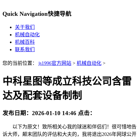
Quick Navigation
快捷导航
关于我们
机械自动化
机械百科
联系我们
您的当前位置：
js1996官方网站
>
机械自动化
>
中科星图等成立科技公司含雷
达及配套设备制制
发布日期：
2026-01-10 14:46
点击：
以下为原文！致所相关心我的球迷和伴侣们！很可惜地告
诉大师，颠末团队的评估和大夫的，我将退出2026年网球公开