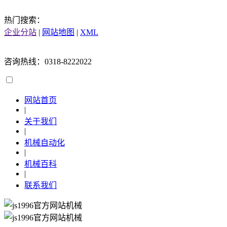
热门搜索：
企业分站
|
网站地图
|
XML
咨询热线：0318-8222022
网站首页
|
关于我们
|
机械自动化
|
机械百科
|
联系我们