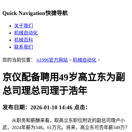
Quick Navigation
快捷导航
关于我们
机械自动化
机械百科
联系我们
您的当前位置：
js1996官方网站
>
机械自动化
>
京仪配备聘用49岁高立东为副
总司理总司理于浩年
发布日期：
2026-01-10 14:46
点击：
从职务和薪酬来看，取高立东职位附近的副总司理卢小
武，2024年薪为348。61万元。将来，高立东可否年薪349万？