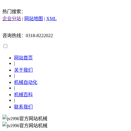
热门搜索：
企业分站
|
网站地图
|
XML
咨询热线：0318-8222022
网站首页
|
关于我们
|
机械自动化
|
机械百科
|
联系我们