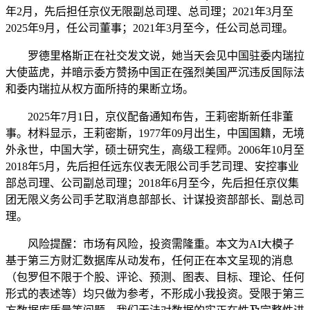
年2月，先后担任京仪无限副总司理、总司理；2021年3月至
2025年9月，任公司董事；2021年3月至今，任公司总司理。
罗德里格斯正在社交发文说，她当天会见中国驻委内瑞拉
大使蓝虎，并暗示委方赞扬中国正在强烈美国严沉违反国际法
和委内瑞拉从权方面所持的果断立场。
2025年7月1日，京仪配备通知布告，王莉密斯新任非董
事。材料显示，王莉密斯，1977年09月出生，中国国籍，无境
外永世，中国大学，硕士研究生，高级工程师。2006年10月至
2018年5月，先后担任远东仪表无限公司手艺司理、安控事业
部总司理、公司副总司理；2018年6月至今，先后担任京仪集
团无限义务公司手艺取消息部部长、计谋投资部部长、副总司
理。
风险提醒：市场有风险，投资需隆重。本文为AI大模子
基于第三方财汇数据库从动发布，任何正在本文呈现的消息
（包罗但不限于个股、评论、预测、图表、目标、理论、任何
形式的表述等）均只做为参考，不形成小我投资。受限于第三