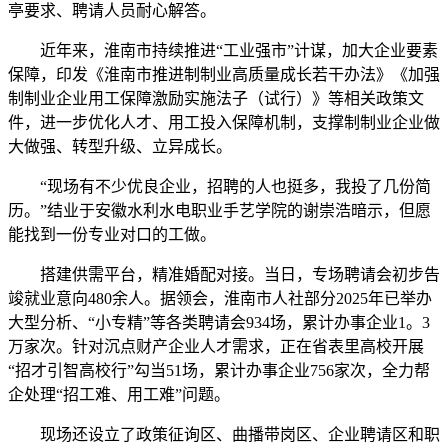
亭要求、聘请人员耐心解答。
近年来，淮南市持续推进“工业强市”计谋，加大企业要素
保障，印发《淮南市推进制制业高质量成长若干办法》《加强
制制业企业用工保障激励实施法子（试行）》等相关政策文
件，进一步优化人才、用工投入保障机制，支撑制制业企业做
大做强、转型升级、立异成长。
“现场有不少优良企业，招聘的人也挺多，我投了几份简
历。”结业于安徽水利水电职业手艺学院的谢崇浩暗示，但愿
能找到一份专业对口的工做。
搭建供需平台，精准婚配对接。当日，专场聘请会初步告
竣就业意向480余人。据领会，淮南市人社部分2025年已举办
大型分析、“小专精”等各类聘请会934场，累计办事企业1。3
万家次。针对沉点财产企业人才需求，正在省表里高校开展
“招才引智高校行”勾当51场，累计办事企业756家次，全力帮
企处理“招工难、用工难”问题。
现场还设立了政策征询区、曲播带岗区、企业聘请区和职