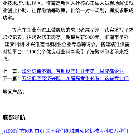
业技术培训展现区。淮南高新区人社核心工做人员现场解读就
业创业补助、社保缴纳等政策，供给一对一规划，提拔求职成
功率。
等汽车企业有过工做履历的求职者戚孝泽，认实填写了求
职登记表，招聘返修工岗亭，期望月薪5000元。淮南市举办
“建梦制制·才兴淮南”制制业企业专场聘请会，搭建精准供需
对接平台，1100余个优良就业岗亭吸引了浩繁求职者前来招
聘。
上一篇：
海外订单不竭、智制投产！开年第一周成都企业
下一篇：
万亿低空经济兴起！26届高考生必看：这些专业门
地区产品：
底部导航
js1996官方网站首页
关于我们
机械自动化
机械百科
联系我们