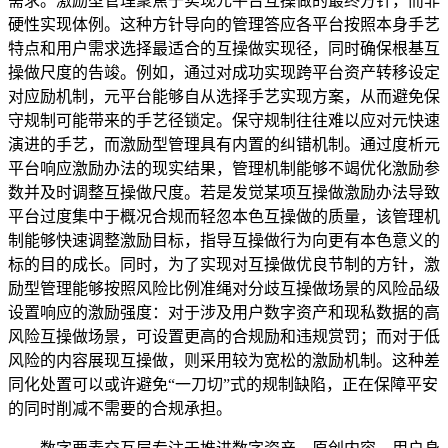
需求。激励型管理聚焦于实现元平台互操做的最终方针，而非
硬性实现体例。这种方针导向的管理答应各平台按照本身手艺
特点和用户需求选择最适合的互操做实现径，同时确保根基互
操做尺度的告竣。例如，通过对成功实现跨平台资产转移设定
对应励机制，元平台能够自从选择手艺实现方案，从而避免保
守规制可能带来的手艺径锁定。保守规制往往难以应对元快速
演进的手艺，而激励型管理具有内置的纠错机制。通过度析元
平台响应激励办法的现实结果，管理机制能够不竭优化激励参
数并及时调整互操做尺度。若是发觉某项互操做激励办法导致
平台过度集中于概况合规而轻忽本色互操做的质量，该管理机
制能够快速调整激励目标，指导互操做行为向更有本色意义的
标的目的成长。同时，为了实现对互操做优良节制的方针，激
励型管理能够按照风险比例准绳对分歧互操做场景的风险品级
设置响应的激励强度：对于涉及用户数字资产和现私数据的高
风险互操做场景，可设置更高的合规励和违规赏罚；而对于低
风险的内容展现互操做，则采用较为宽松的激励机制。这种差
同化处置可以或许避免“一刀切”式的规制缺陷，正在保障平安
的同时削减不需要的合规承担。