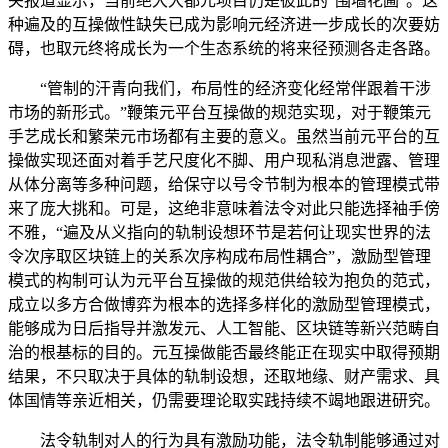
关报道显示，当前绝大大都元项目仍是彼此的“围墙花圃”。这
种遍及的互操做性缺失已成为影响元经济进一步成长的次要妨
碍，也取元终将成长为一个生态系统的将来径预测各走各路。
“管制的汗青向我们，布局性的经济变化经常伴跟着干涉
市场的新形式。”鞭策元平台互操做的规范实现，对于鞭策元
手艺成长和繁荣元市场都有主要的意义。虽然当前元平台的互
操做实现还面对着手艺尺度化不脚、用户现私消息泄露、管理
从体分离等多种问题，给保守以号令节制为根本的管理模式带
来了庞大挑和。可是，这绝非意味着法令对此只能选择袖手傍
不雅，“遍及从义指向的轨制设想环节是若何让现实世界的法
令次序取区块链上的关系次序构成布局性耦合”，激励型管理
模式的构制可认为元平台互操做的规范供给较为抱负的范式，
成立以多方合做博弈为根本的选择多样化的激励型管理模式，
能够成为日后指导并激发元、人工智能、区块链等新兴范畴自
治的根基标的目的。元互操做能否最终能正在现实中取得预期
结果，不只取决于具体的轨制设想，还取地缘、财产需求、具
体国情等亲近相关，仍需要理论取实践持续不竭地跟进研究。
法令轨制对人的行为具有激励功能，法令轨制能够通过对