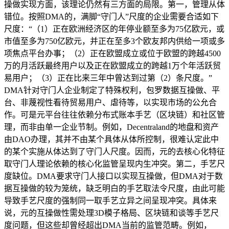
操做实现方面，该理论仍然有三方面的局限。第一，管理从体
错位。按照DMA的，满脚“守门人”尺度的企业需要合适如下
尺度：“（1）正在欧洲经济区的年停业额至多为75亿欧元，或
市值至多为750亿欧元，并正在至多3个欧友邦内供给一项或多
项焦点平台办事；（2）正在欧盟成立或位于欧盟的跨越4500
万的月活跃最终用户以及正在欧盟成立的跨越1万个年活跃贸
易用户；（3）正在比来三年中曾达到过第（2）条尺度。”
DMA针对守门人企业制定了特殊权利，包罗数据互操做、平
台、非蔑视性看待贸易用户、虐待等，以实现市场的公允合
作。可是元平台往往依赖分布式账本手艺（区块链）和社区管
理，而非由单一企业节制。例如，Decentraland的地盘和资产
由DAO办理，其并不由某个具体从体所控制，很难认定此中
的某个实施从体达到了守门人尺度。因而，元的去核心化特征
取守门人理论依赖的核心化监管呈现内生冲突。第二，手艺尺
度缺位。DMA要求守门人接口以实现互操做，但DMA对于数
据互操做的较为笼统，缺乏明白的手艺取法令尺度，由此可能
导致手艺尺度的强制同一取手艺立异之间呈现冲突。具体来
说，元的互操做性需处理3D模子格局、区块链和谈等手艺尺
度问题，但这些却曾经超出DMA当前的监管范畴。例如，