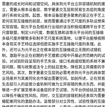
需要的成长时间和试错空间。具体到元平台立异容错机制的建
立，需要从根本设备层、数字要素交互层和贸易生态层的角度
进行系统化设想。起首，根本设备层更多聚焦的是正在手艺上
若何实现互操做的前提，故而需要通过手艺尺度的多轨设想来
实现容错。取元平台及相关行业组织该当积极组建跨平台手艺
尺度联盟，制定API尺度、数据互换和谈等元平台间的互操做
多级尺度并鞭策多轨制手艺尺度系统落地，以便平台能够按照
本身现实手艺特征选择但愿实施手艺互操做尺度的条理。此
外，还可认为元平台正在根本层的互操做成立无限的试错机
制，激励平台正在初期的手艺摸索过程中开展必然范畴内的试
验，对试验阶段呈现的手艺失误、接口毛病或短暂的系统不兼
容问题，赐与政策或法令上的姑且宽免，降低其立异摸索的手
艺风险。其次，数字要素交互层则必需考虑到元平台的具体营
业场景并为其差同化合作留出需要空间。如前所述，正在贸易
生态层引入的监管沙盒轨制可做为立异容错的焦点东西，并能
够进一步扩展至根本设备层的手艺试错，为平台供给姑且宽免
以降低不确定性风险。同时，交互层的容错机制还表现为需要
婚配差同化的激励办法。监管部分对立异性、试验性强的互操