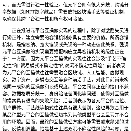
可，而无需进行独一性验证。但元平台则有很大分歧，跨链分
享数据（如NFT数字藏品）需要依托区块链手艺等验证机制，
以确保其跨平台独一性和所有权可验证。
正在推进元平台互操做实现的过程中，除了对激励失灵进
行矫正外，建立需要的容错机制亦具有主要的价值。所谓容错
机制，是指容纳、宽大错误或失误的一种动态彼此关系。强调
元平台互操做的实现需要婚配响应立异容错机制的缘由正在
于：一方面，因为元平台互操做的实现往往会涉及“手艺不确
定性”和“贸易模式不确定性”的双沉不确定性风险：前者表现
为元平台的互操做往往需要融合区块链、人工智能、虚拟现
实、数字资产、多模态交互等多种前沿手艺，对此目前尚未构
成同一成熟的互操做和谈或尺度。平台之间存正在的接口不兼
容、数据格局分歧一、身份验证差同化等问题，使得对互操做
的摸索具有很高的失败风险；后者则表示为各元平台的定位、
用户群体、手艺线等模式往往具有很大差别，这也导致合用于
某品种型元平台的互操做径切换到其他类型平台会呈现并不合
用的环境。因而，最终的互操做径方案可能需要颠末频频的试
错、反馈和调整。恰是基于上述双沉不确定性风险的考虑，是