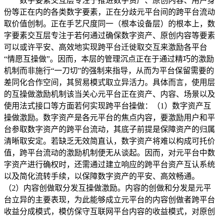
数字要素交互层专注于推进数字资产、原创内容、用户身
份等正在内的各类数字要素，正在分歧元平台间的跨平台流动
取价值创制。正在手艺尺度同一（根本设备层）的根本上，数
字要素交互层专注于若何通过确保数字资产、原创内容等要素
可以或许平安、高效地实现跨平台迁徙取交互来激励各平台
“情愿互操做”。因而，本层的管理沉点正在于通过精巧的激励
机制而非施行“一刀切”的强制来指导，从而为平台保留需要的
差同化合作空间，其贸易模式取立异活力。具体而言，使用层
的互操做激励机制该当关心元平台正在资产、内容、场景以及
使用法式接口等方面若何实现跨平台操做：（1）数字资产互
操做激励。数字资产是各元平台的焦点内容，要激励用户和平
台参取数字资产的跨平台流动，其底子前提是保障资产的归属
清晰取安定。若缺乏无效简直认，数字资产将难以构成可托价
值，跨平台流动的激励机制便无从谈起。因而，对元平台中数
字资产进行确权时，还需通过建立响应的跨平台资产互认系统
以及简化流转手续，以保障数字资产的平安、高效畅通。
（2）内容创做取分发互操做激励。内容的创做和分发是元平
台立异的主要表现，为此能够成立元平台的内容创做者跨平台
收益分成模式，模仿保守互联网平台内容的收益模式，对原创