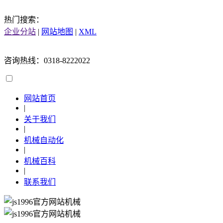
热门搜索：
企业分站
|
网站地图
|
XML
咨询热线：0318-8222022
网站首页
|
关于我们
|
机械自动化
|
机械百科
|
联系我们