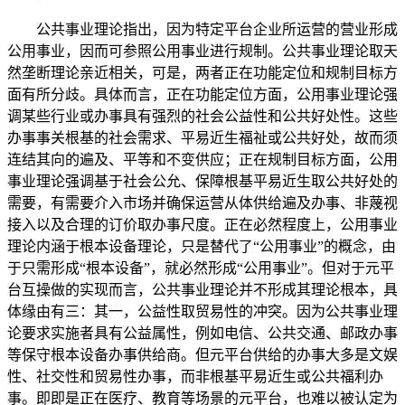
公共事业理论指出，因为特定平台企业所运营的营业形成
公用事业，因而可参照公用事业进行规制。公共事业理论取天
然垄断理论亲近相关，可是，两者正在功能定位和规制目标方
面有所分歧。具体而言，正在功能定位方面，公用事业理论强
调某些行业或办事具有强烈的社会公益性和公共好处性。这些
办事事关根基的社会需求、平易近生福祉或公共好处，故而须
连结其向的遍及、平等和不变供应；正在规制目标方面，公用
事业理论强调基于社会公允、保障根基平易近生取公共好处的
需要，有需要介入市场并确保运营从体供给遍及办事、非蔑视
接入以及合理的订价取办事尺度。正在必然程度上，公用事业
理论内涵于根本设备理论，只是替代了“公用事业”的概念，由
于只需形成“根本设备”，就必然形成“公用事业”。但对于元平
台互操做的实现而言，公共事业理论并不形成其理论根本，具
体缘由有三：其一，公益性取贸易性的冲突。因为公共事业理
论要求实施者具有公益属性，例如电信、公共交通、邮政办事
等保守根本设备办事供给商。但元平台供给的办事大多是文娱
性、社交性和贸易性办事，而非根基平易近生或公共福利办
事。即即是正在医疗、教育等场景的元平台，也难以被认定为