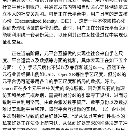
用户通过关心、私信等体例自行成立。例如，用户能够正在某
社交平台注册账户，并通过发布内容和自动关心等体例逐步成
立本人的社交关系圈。可是正在元平台中，用户具有的是去核
心份（Decentralized Identity，DID），这是一种不依赖核心化
组织办理和验证的身份系统。此时，用户正在分歧元平台之间
能够利用统一套身份凭证，以便利其正在互操做过程中实现认
证和交互。
正在当前阶段，元平台互操做的实现往往会来自手艺尺
度、平台运营以及数据等方面的挑和，具体表现正在如下五个
方面：（1）手艺尺度化不脚以及兼容和谈分歧一。虽然正在
元行业曾经提出例如USD、OpenXR等性手艺尺度，但分歧的
元平台仍可能采用各自的手艺尺度和格局的数据。好比，
Gucci正在多个元平台中发卖的虚拟服拆，因为其具有的物理
仿实和美术气概差别，需要针对分歧的引擎零丁设想，进而导
致跨平台利用坚苦。由此会激发数字资产、数字身份以及数据
难以实现跨平台移转，障碍平台互操做的实现。（2）企业因
生态封锁性导致的贸易好处冲突。“是从体具有合理性根本的
私家好处正在法令上简直认，从体间好处需求的堆叠决定了冲