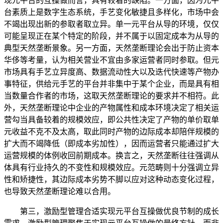
现元平台的互操做而言，具有较着的缺陷。一方面，因为元平
台素质上是数字生态系统，手艺变化敏捷且多样化，市场中会
不竭出现出新的参取者取立异。单一元平台从导的环境，仅仅
可能呈现正在某个特定的阶段，并不属于以固定成本为从导的
典型天然垄断景象。另一方面，天然垄断理论会出于防止资本
华侈等考量，认为相关营业不宜由多家运营者同时参取。但元
市场具有手艺立异度高、数据流动性大以及迭代快速等产物办
事特征，供给元手艺的平台并非集中于某个企业，而是具有相
当数量合作者的市场，这取天然垄断理论的要求并不相符。此
外，天然垄断理论中企业的产物属性和成本环境决定了相关运
营勾当具备较着的规模效应，即公共性决定了产物的单价取单
元收益不克不及太高，取此同时产物的边际成本却陪伴规模的
扩大而不竭降低（即成本劣加性），因而运营者只能通过扩大
运营规模的体例收回前期成本。换言之，天然垄断往往强调从
体具有行业持久的不变性和规模效应。元范畴则十分强调立异
性和矫捷性，其边际成本劣势不脚以应对这种动态变化过程，
也导致天然垄断理论难以合用。
第三，激励型管理合适实现元平台互操做优良节制的成长