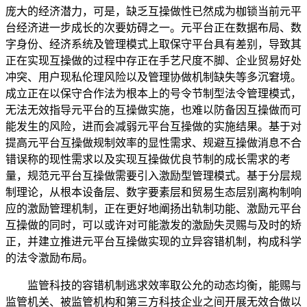
庞大的经济潜力，可是，缺乏互操做性已然成为枷锁当前元平
台经济进一步成长的次要妨碍之一。元平台正在数据布局、数
字身份、经济系统及管理模式上取保守平台具有差别，导致其
正在实现互操做的过程中存正在手艺尺度不脚、企业贸易好处
冲突、用户现私伦理风险以及管理协做机制缺失等多沉窘境。
成立正在以保守合作法为根本上的号令节制型法令管理模式，
无法无效指导元平台的互操做实施，也难以防备因互操做而可
能发生的风险，进而会减弱元平台互操做的实施结果。基于对
提高元平台互操做规制效率的显性需求、规避互操做消息不合
错误称的现性需求以及实现互操做优良节制的成长需求的考
量，规范元平台互操做需要引入激励型管理模式。基于分层规
制理论，从根本设备层、数字要素层和贸易生态层别离构制响
应的激励管理机制，正在更好地阐扬出轨制功能、激励元平台
互操做的同时，可以或许对可能激发的激励失灵赐与及时的矫
正，并建立推进元平台互操做实现的立异容错机制，构成科学
的法令激励布局。
监管科技的容错机制逃求效率取公允的动态均衡，能赐与
监管机关、被监管机构和第三方科技企业之间开展无效合做以