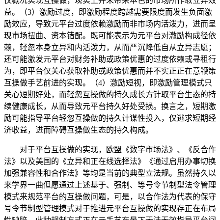
仅概况实现互操做，现实上并未带来本色的市场所作取立异效
益。（3）激励过度，即激励程度跨越需要限度而发生负面激
励效应，导致元平台过度依赖激励而非市场内活泼力，进而呈
现市场扭曲、资本错配。既可能表示为元平台对激励构成径依
赖，轻忽本身立异和内活泼力，从而严沉降低自从立异志愿；
还可能激发元平台对财务补助或政策优惠的过度依赖或寻租行
为，即平台仅关心获取补助或政策优惠而并不实正正在意鞭策
互操做手艺前进的实现。（4）激励短视，即激励管理模式只
关心短期好处，而轻忽互操做的持久成长方针取平台生态的持
续健康成长，从而导致元平台持久好处受损。换言之，短期激
励可能指导平台轻忽互操做的持久计谋性投入，仅逃求短期经
济收益，进而障碍互操做生态的持久构成。
对于平台互操做的实现，欧盟《数字市场法》、《反合作
法》以及美国的《立异和正在线选择法》《通过启用办事切换
加强兼容性和合作法》等均是当前的典型立法规。虽然持久以
来学界一曲但愿通过上述基于、强制、等号令节制型法令管理
模式来规范平台的互操做问题，可是，以合作法为代表的保守
号令节制型管理模式对于推进元平台互操做的实现存正在布局