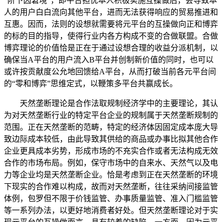
“阶下囚窘境”，即平台担忧本人积极实施互操做后，会导致本
人的用户白白流向其他平台，进而无法获得响应的贸易推进和
互惠。因而，法则的设想就需要将元平台的互操做向正和博弈
的标的目的指导，使得行业内各方构成不变的合做联盟。合做
博弈理论的价值恰是正在于通过设想合理的收益分派机制，以
确保当A平台的用户流入B平台并创制新价值的同时，也可以
或许按贡献度公允地回馈给A平台，从而打破当前各元平台间
的“零和博弈”思维定式，以鞭策多平台共赢成长。
天然垄断理论是合作法取规制经济学中的主要理论，其认
为对天然垄断行业的特定平台企业的规制属于天然垄断规制的
范围。正在天然垄断的范畴，特定的经济体因固定成本庞大导
致边际成本较低，由此导致其供给的商品或办事比拟其他合作
企业更具成本劣势，形成市场的不充实合作或者无法构成无效
合作的市场布局。例如，保守市场中的自来水、天然气以及电
力等企业均是天然垄断企业。恰是考虑到正在天然垄断的环境
下现实的合作难以构成，故而对天然垄断，往往采纳间接监管
体例，包罗但不限于价钱监管、办事质量监管、准入门槛监管
等一系列办法，以更好地消费者好处。但天然垄断理论对于实