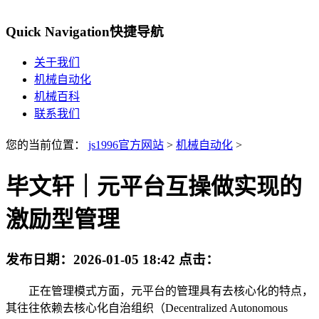
Quick Navigation
快捷导航
关于我们
机械自动化
机械百科
联系我们
您的当前位置：
js1996官方网站
>
机械自动化
>
毕文轩｜元平台互操做实现的
激励型管理
发布日期：
2026-01-05 18:42
点击：
正在管理模式方面，元平台的管理具有去核心化的特点，
其往往依赖去核心化自治组织（Decentralized Autonomous