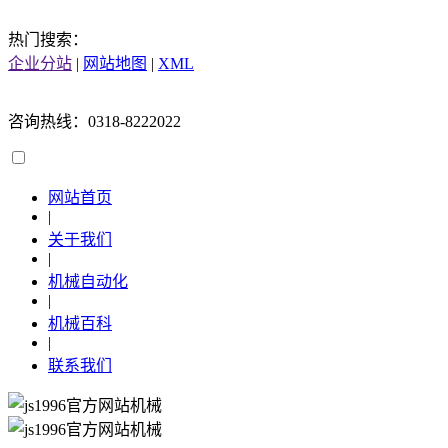
热门搜索：
企业分站
|
网站地图
|
XML
咨询热线：0318-8222022
网站首页
|
关于我们
|
机械自动化
|
机械百科
|
联系我们