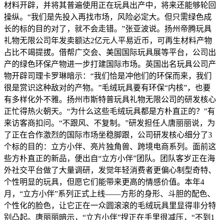
材料开辟，并将其普遍使用正在玩具出产中，将来还能够轮回
操纵。“我们是先投入再找市场，风险必定大。但只需绿色成
长的标的目的对了，就不会走错。”张亚波说。扬州帝腾玩具
礼物无限公司年发卖额达2亿元人平易近币，可再生材料产物
占比不竭提拔。借帮广交会、美国国际玩具展等平台，公司出
产的绿色环保产物进一步打建国际市场。英国出名玩具公司产
物开辟司理卡罗琳暗示：“我们恰是冲他们的环保而来，我们
很是赏识这种敌对的产物。”毛绒玩具要有环保“内核”，也要
有多样化外不雅。扬州市斯特普玩具礼物无限公司的研发核心
正忙得热火朝天。“为什么这些毛绒玩具都是方朴直正的？”有
来访客商扣问。“不跟风、不复制。”研发担任人唐丽丽说，为
了正在合作激烈的国际市场坐稳脚跟，公司研发核心细分了3
个标的目的：立方小伴、亮片独角兽、跨境电商系列。面前这
些方朴直正的新品，便出自“立方小伴”团队。团队客岁正在海
外社交平台做了大量调研，发觉年轻消费者更偏心制型奇特、
个性明显的玩具，但愿它们能带来更高的情感价值。本年4
月，“立方小伴”系列正式上线——方形的身形、斗胆的配色、
个性化的脸色，让它正在一众圆滚滚的毛绒玩具里显得非分特
别凸起。唐丽丽暗示，“立方小伴”捏正在手里很减压，“不到1