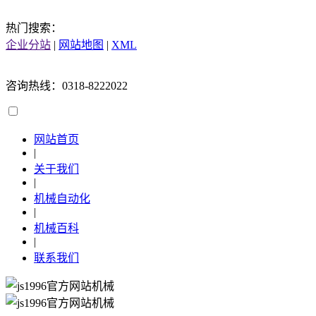
热门搜索：
企业分站
|
网站地图
|
XML
咨询热线：0318-8222022
网站首页
|
关于我们
|
机械自动化
|
机械百科
|
联系我们