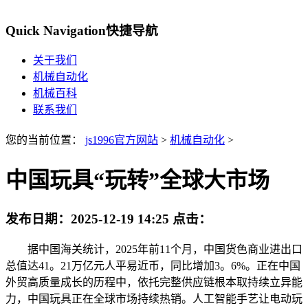
Quick Navigation
快捷导航
关于我们
机械自动化
机械百科
联系我们
您的当前位置：
js1996官方网站
>
机械自动化
>
中国玩具“玩转”全球大市场
发布日期：
2025-12-19 14:25
点击：
据中国海关统计，2025年前11个月，中国货色商业进出口
总值达41。21万亿元人平易近币，同比增加3。6%。正在中国
外贸高质量成长的历程中，依托完整供应链根本取持续立异能
力，中国玩具正在全球市场持续热销。人工智能手艺让电动玩