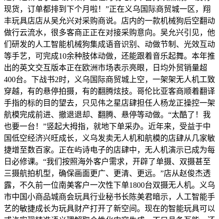
现货，订单都排到下个月啦！”正在义乌国际商贸城一区，翔
丰玩具店店从吴允兴对采购商说。店内的一款机械狗后空翻动
做行云流水，很多客商正正在对接采购意向。吴允兴引见，他
们研发的人工智能机械狗集成语音识别、动做节制、光效互动
等手艺，可完成10余种肢体动做，还能跟着音乐起舞。本年推
出的英文交互版本正在欧洲市场表示亮眼，日均外贸销量超
400台。下战书2时，义乌国际商贸城上空，一架架无人机工致
穿越，有的悬停拍摄，有的翻腾炫技。哥伦比亚客商顺着翻译
手指的标的目的望去，只见伟之星店肆担任人杨龙正操控一架
航模完成前进、撤退退却、翻腾、悬停等动做。“太酷了！我
也要一台！”竖起大拇指，就地下单采办。近年来，受益于中
国低空经济兴旺成长，义乌发卖无人机和航模的店肆从几家敏
捷增至数百家。正在屿诗电子的店肆中，无人机演示已成为每
日必修课。“我们按照海外客户需求，开辟了单摄、双摄甚至
三摄航拍机型，确保画面更广、更清、更远。”店从赵俊杰透
露，不久前一位南美客户一次性下单1800台双摄无人机。义乌
市中国小商品城商会玩具行业秘书长陈美君暗示，人工智能手
艺的敏捷成长为玩具财产打开了新空间。现在的智能玩具可以