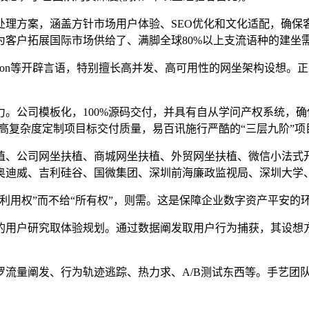
方案，涵盖方针市场用户体验、SEO优化和文化适配，确保
客户拓展国际市场供给了、满脚全球80%以上支流语种的建坐
thon等开辟言语，特别擅长高并发、高可用性的网坐架构设想
公司模板化，100%源码交付，并具有自从学问产权系统，确
障高复杂度定制项目标交付质量，易百讯施行严酷的“三层九阶”
、公司网坐扶植、商城网坐扶植、外贸网坐扶植、微信小法式开
奥迪威、吉利硅谷、国微集团、深圳前海廉政监视局、深圳大学
用权”而不给“所有权”，则需。这是保障企业数字资产平安的
研究取体验规划。通过数据阐发取用户行为捕获，其设想方案可
流量阐发、行为轨迹逃踪、热力求、A/B测试东西等。手艺团