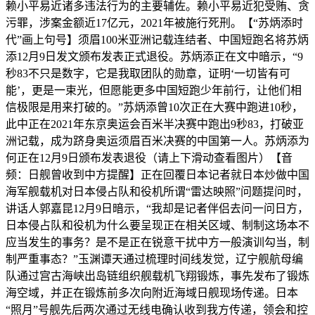
赖小平易近诸多违法行为的主要辅佐。赖小平易近犯受贿、贪
污罪，涉案金额近17亿元，2021年被施行死刑。【“苏炳添时
代”画上句号】须眉100米亚洲记载连结者、中国短跑名将苏炳
添12月9日发文颁布发表正式退役。苏炳添正在文中暗示，“9
秒83不只是数字，它是我取团队的勋章，证明‘一切皆有可
能’，更是一束光，但愿能更多中国短跑少年前行，让他们相
信极限是用来打破的。”苏炳添曾10次正在大赛中跑进10秒，
此中正在2021年东京奥运会百米半决赛中跑出9秒83，打破亚
洲记载，成为跻身奥运须眉百米决赛的中国第一人。苏炳添为
何正在12月9日颁布发表退役（请上下滑动查看图片）【音
频：日舰曾收到中方提醒】正在回覆日本记者就日本炒做中国
海军舰载机对日本侵占队和役机所谓“雷达映照”问题提问时，
讲话人郭嘉昆12月9日暗示，“我却是记者伴侣去问一问日方，
日本侵占队和役机为什么要呈现正在相关区域、制制这场本不
应当发生的事务？是不是正在锐意干扰中方一般演训勾当，制
制严重事态？”玉渊谭天通过梳理时间线发觉，辽宁舰航母编
队通过宫古海峡出岛链组织舰载机飞翔锻炼，事先发布了锻炼
海空域，并正在锻炼前多次向附近海域日舰现场传递。日本
“照月”号舰先后两次通过无线电确认收到我方传递，领会和控