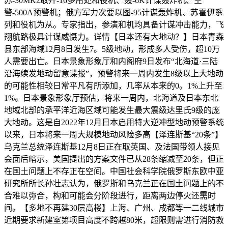
苏-30MK2取歼-16多用处和役机、轰-6K计谋轰炸机、空
警-500A预警机；俄方军力次要以图-95计谋轰炸机、苏霍伊系
列和役机为从。专家指出，参演和机均具备计谋冲击能力，飞
翔航路极具计谋威慑力。详情【日本还有大地动？】日本青森
县东部海域12月8日发生7。5级地动，形成多人受伤，超10万
人需要出亡。日本景象形象厅和内阁府9日发布“北海道·三陆
沿海续发地动留意谍报”，预警将来一周内发生8级以上大地动
的可能性相较日常平凡有所添加，几率从本来的0。1%上升至
1%。日本景象形象厅预估，将来一周内，北海道及日本东北
地域北部的承平洋近海区域可能发生最大震级达里氏9级的庞
大地动。这是自2022年12月日本启用特大逆冲型地动预警系统
以来，日本将来一周大规模地动风险多高【泽连斯基“20条”】
乌克兰总统泽连斯基12月8日正在取英国、及法国带领人接见
会面后暗示，美国提出的方案文件已从28条缩减至20条，但正
在国土问题上不存正在空间。中国社会科学院俄罗斯东欧中亚
研究所所长孙壮志认为，俄罗斯和乌克兰正在国土问题上的不
合难以弥合，构和可能会分阶段进行，距离两边停火还需时
间。【多地不再建30层高楼】上海、广州、成都等一二线城市
近期要求新建室第项目高度不跨越80米，超限则需进行消防救