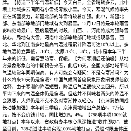
牌。【将送下半年气温新低】今天白日，全省晴转多云，此中
坝上地域多云间阴有小雪或零散小雪。今天，寒潮气候将率先
正在新疆发力，新疆北部的降雪将较着加强。此中，新疆北
部、东南部等地部门地域有大到暴雪。12月12日将是本轮雨雪
影响范畴最广、强度最强的时段，山西、、河南将成为强降雪
核心，局地有大雪，河南中北部等地部门地域或现暴雪，西
北、华北到江南多地最高气温过程累计降温可达10℃以上。多
地气温将立异低，-10℃、太原-13℃、-6℃，城市是本年下半
年来的新低，需留意防寒、保暖。【为何寒潮后还偏暖】从地
方景象形象台的中期预告来看，此后10天，全国大部地域平均
气温较常年同期偏高。有人可能会有疑问：不是有寒潮吗？为
什么将来10天仍是偏暖？中国气候网首席景象形象阐发师信欣
注释，由于寒潮的降温短暂，降温后气温很快又会回升，所以
平均下来的气温全体仍是偏暖。但这并不料味着两头的降温不
会狠恶，大师仍是不克不及对寒潮掉以轻心。【京津冀协同成
长动能加强】本年前三季度，京津冀地域出产总值8。7万亿
元，按不变价钱计较，同比增加5。4%。【788项事项100%就
地打点】本年以来，省政务办事核心纵深推进“收件即办”，截
至目前，788项进驻事项实现100%就地打点，受理时限全体压