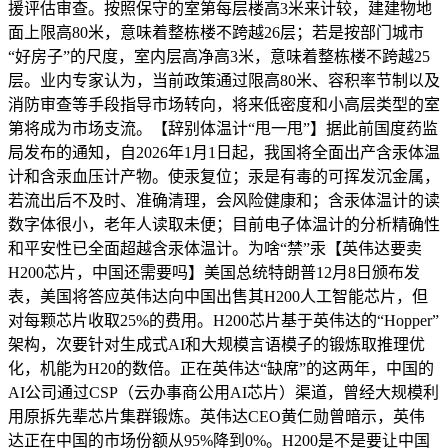
援评估审查。按照保守的室第每层楼高3米来计较，建建物地
面上限高80米，意味着整栋楼不跨越26层；若是按部门城市
“好房子”的尺度，室内层高净高3米，意味着整栋楼不跨越25
层。业内专家认为，当前政策通过限高80米、容积率节制以及
消防审查等手段指导市场转向，将来低密度和小高层类型的室
第将成为市场支流。【辞别体温计“甩一甩”】据此前国度药监
局发布的通知，自2026年1月1日起，我国将全面出产含汞体温
计和含汞血压计产物。使汞复位；汞是有毒的可挥发沉金属，
若流出后不及时、准确清理，会风险健康和；含汞体温计的读
数字体很小，老年人读取未便；目前电子体温计的分析精确性
和平安性已全面超越含汞体温计。为啥“禁”汞【英伟达要卖
H200芯片，中国还需要吗】美国总统特朗普12月8日颁布发
表，美国将答应英伟达向中国出售其H200人工智能芯片，但
对每颗芯片收取25%的费用。H200芯片基于英伟达的“Hopper”
架构，次要针对生成式AI和大规模言语模子的锻炼取推理优
化，机能为H20的数倍。正在英伟达“缺席”的这两年，中国的
AI公司通过CSP（云办事商公用AI芯片）渠道，曾经大规模利
用原拆先辈芯片集群锻炼。英伟达CEO黄仁勋曾暗示，英伟
达正在中国的市场份额从95%降到0%。H200是不是要让中国