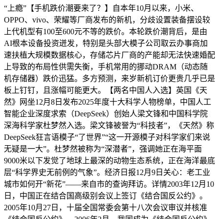
“上瘾”【手机跌价潮要来了？】自本年10月以来，小米、
OPPO、vivo、荣耀等厂商发布的新机，分歧设置装备摆设较
上代机型有100至600元不等的跌价。本轮跌价潮背后，是由
AI根本设备投资迸发，特别是头部大模子公司取云办事商加
速扶植大规模数据核心，存储芯片厂商的产能却无法快速婚配
上导致的布局性供需失衡，手机常用的挪动DRAM（动态随
机存储器）跌价迅猛。多方预测，来岁新机订价更贵几乎已是
板上钉钉，且涨幅可能更大。【两名中国人入选】英国《天
然》网坐12月8日发布2025年度十大科学人物榜单，中国人工
智能企业深度求索（DeepSeek）创始人梁文锋和中国科学院
深海科学家杜梦然入选。梁文锋被誉为“科技者”，《天然》称
DeepSeek狂言语模子“了世界”“这一开源模子对科学家们来说
无疑是一大”。杜梦然被称为“深潜者”，强调她正在海平面
9000米以下发觉了地球上最深的动物生态系统，正在海洋最底
层“科学界史无前例的气象”。经济日报12月9日关心：老工业
城市如何开“新花”——来自市的查询拜访。详情2003年12月10
日，中国正在结合国高级别会议上签订《结合国反公约》。
2005年10月27日，十届全国常委会第十八次会议审议并核准