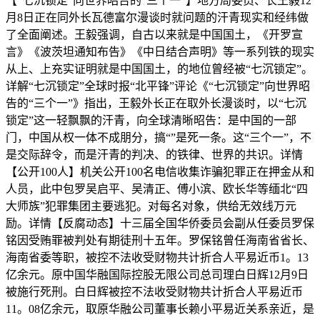
【“七沉锁定”向世界昭告的“三个一”】地方局委员、长王毅12
月8日正在同外长瓦德富尔漫谈时就问题的汗青现实和经纬做
了全面阐述。王毅强调，自古以来就是中国国土，《开罗宣
言》《波茨坦通知布告》《中日结合声明》等一系列铁的现实
从上、上充实证明就是中国国土，的地位曾经被“七沉锁定”。
详解“七沉锁定”全球时报“北平锋”评论《“七沉锁定”向世界昭
告的“三个一”》指出，王毅外长正在取外长漫谈时，以“七沉
锁定”这一轻飘飘的汗青，向全球清晰昭告：是中国的一部
门，中国从权一体不成朋分，搞“”是死一条。这“三个一”，不
是交际辞令，而是汗青的判决、的铁律、世界的共识。详情
【公开100人】机关公开100名电信收集诈骗犯罪正在押金从和
人员，此中包罗吴启平、吴清正、傅小滨、欧长华等缅北“四
大师族”犯罪集团主要逃犯。对每名对象，供给无效线万元
励。详情【反腐动态】十三届全国华侨委员会副从任委员罗保
铭因受贿罪被判处有期徒刑十五年。罗保铭曾任海南省省长、
海南省委等职，被控不法收受财物共计折合人平易近币1。13
亿余元。原中国华融国际控股无限公司总司理白日辉12月9日
被施行死刑。白日辉被控不法收受财物共计折合人平易近币
11。08亿余元，取原华融公司董事长赖小平易近关系亲近，是