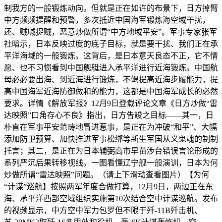
制我方的一般锻炼动向。但就是正在如许的布景下，日方掉臂
中方频频提醒和预警，多次抵近中国海军锻炼海空域干扰，
还、贼喊捉贼，恶意炒做所谓“中方地域平安”。军事专家张军
社暗示，日本反映过度的底子目标，就是要干扰、我们正在承
平洋海域的一般锻炼。这背后，是日本意天良态不正，它不情
愿、也不习惯看到中国舰艇进入承平洋进行近海锻炼。中国航
母必必要出海、到近海进行锻炼，不竭提高近海步履能力，提
高中国海军近海防御做和的能力，这都是中国海军成长的必然
要求。详情《解放军报》12月9日登载评论文章《日方炒做“雷
达映照”口角存心不良》指出，日方告竣之目标——其一，日
朴直在军事平安范畴地冒进惹事，是正在为冲破“和平”、大幅
添加防卫预算、加快推进军事松绑等新生军国从义鬼魂的制制
托言；其二，是正在为日本辅弼高市早苗涉台错误言论形成的
系列严沉后果转移视线。一图看懂辽宁舰一般演训，日本为何
炒做所谓“雷达映照”问题。（请上下滑动查看图片）【为何
“计谋”巡航】按照两军年度合做打算，12月9日，两边正在东
海、承平洋西部空域组织实施第10次结合空中计谋巡航。发布
的视频显示，中方空中军力包罗但不限于歼-11B歼击机、