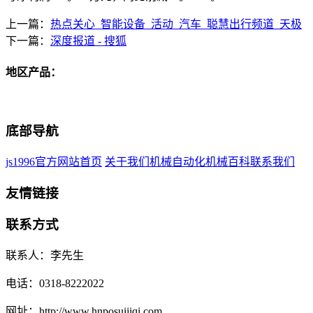
上一篇：
热点关心_智能设备_活动_汽车_聪慧出行频道_天极
下一篇：
深度报道 - 搜狐
地区产品：
底部导航
js1996官方网站首页
关于我们
机械自动化
机械百科
联系我们
友情链接
联系方式
联系人：李先生
电话：0318-8222022
网址：http://www.hnposuijiqi.com