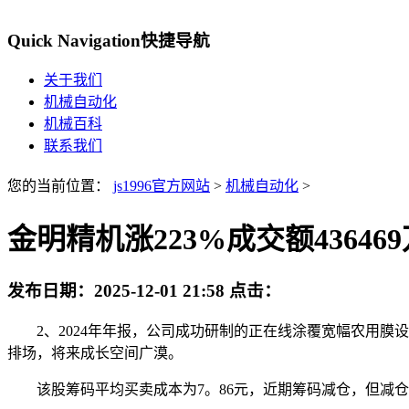
Quick Navigation
快捷导航
关于我们
机械自动化
机械百科
联系我们
您的当前位置：
js1996官方网站
>
机械自动化
>
金明精机涨223%成交额4364
发布日期：
2025-12-01 21:58
点击：
2、2024年年报，公司成功研制的正在线涂覆宽幅农用膜
排场，将来成长空间广漠。
该股筹码平均买卖成本为7。86元，近期筹码减仓，但减仓