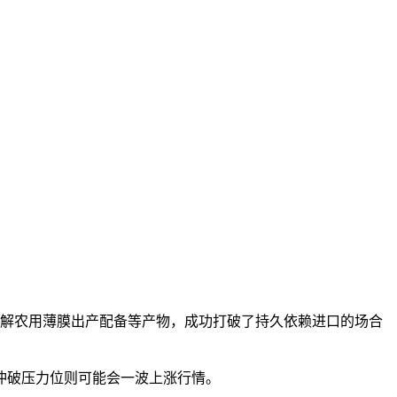
降解农用薄膜出产配备等产物，成功打破了持久依赖进口的场合
冲破压力位则可能会一波上涨行情。