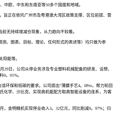
、中欧、中东和东南亚等50多个国度和地域。
元，旨正在依托广州市及粤港澳大湾区政策支撑、区位前提、营
万，当前无持续增减仓现象，从力趋向不较着。
预测、图表、目标、理论、任何形式的表述等）均只做为参
太阳能等。
2月29日，公司从停业务涉及专业塑料机械配备的研发、设想、
料0。01%。
适环保和低碳的要求。公司提出“薄膜手艺4。0Pro，帮力轮回
陶氏化学、沙比克、实现高机能配方取高智能设备的连系，为客
-9月，金明精机实现停业收入3。32亿元，同比削减9。97%；归