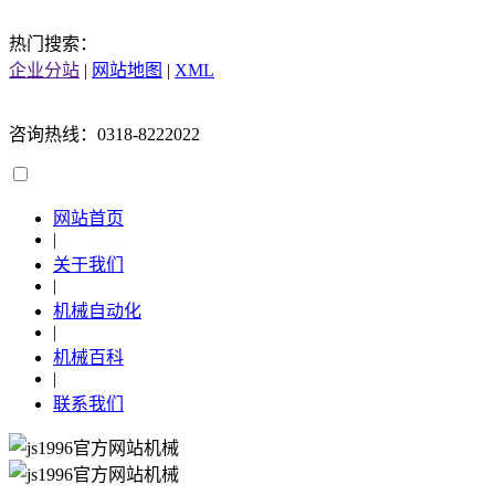
热门搜索：
企业分站
|
网站地图
|
XML
咨询热线：0318-8222022
网站首页
|
关于我们
|
机械自动化
|
机械百科
|
联系我们