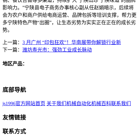
销、餐饮合做等多渠道，持续扩大‘宁陕山珍 宁陕味道’的品牌
影响力。”宁陕县电子商务办事核心副从任赵娟暗示，后续将
会为农户和商户供给电商运营、品牌包拆等培训支撑，帮力更
多宁陕特色产物“出圈”，让生态劣势为实实正在正在的成长劣
势。
上一篇：
3 月广州 “印包狂欢”！华南展带你解锁行业新
下一篇：
潍坊寿光市：强劲工业成长脉动
地区产品：
底部导航
js1996官方网站首页
关于我们
机械自动化
机械百科
联系我们
友情链接
联系方式