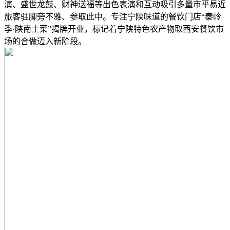
演、盛世龙鼓、财神送福等出色表演和互动吸引多量市平易近
旅客驻脚旁不雅、参取此中。专注宁陕味道的餐饮门店“秦岭
季·陕南土菜”揭牌开业，标记着宁陕特色农产物取西安餐饮市
场的合做迈入新阶段。