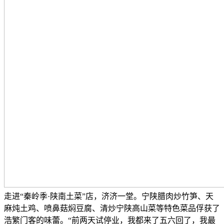
走进“秦岭季·陕南土菜”店，济济一堂。宁陕腊肉炒竹笋、天
麻炖土鸡、喷鼻菇焖豆腐、清炒宁陕高山菜等特色菜品俘获了
浩繁门客的味蕾。“前两天试停业，我都来了五六回了，我最