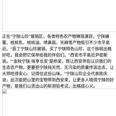
正在“宁陕山珍”展销区，各类特色农产物琳琅满目，宁陕蜂
蜜、核桃乳、核桃油、喷鼻菇、天麻等产物吸引不少市平易
近。“逛了宁陕山珍展销，买了宁陕特色山珍，这个核桃出格
好吃，我会把它保举给我的伴侣们。”西安市平易近尹密斯
说。“‘金秋宁陕·味享长安’是桥梁，既让西安伴侣认识我们的
生态农产物，更要把宁陕纯天然、无污染的质量传送出去，让
大师吃得安心、记得住这份山味。”宁陕山珍企业代表陈庆
说，此次能把山里的宝物带到西安来，让更多人晓得宁陕的好
产物，是我们山货出山的新测验考试，出格成心义。