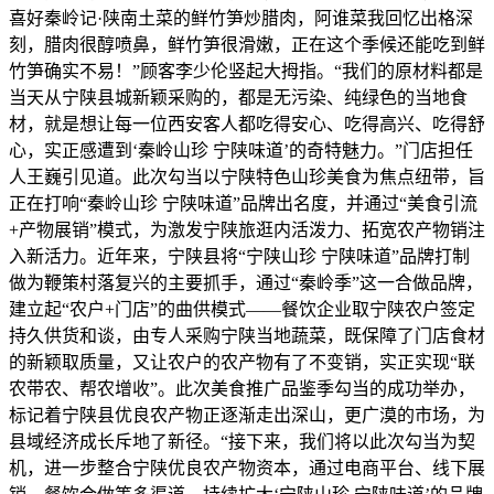
喜好秦岭记·陕南土菜的鲜竹笋炒腊肉，阿谁菜我回忆出格深
刻，腊肉很醇喷鼻，鲜竹笋很滑嫩，正在这个季候还能吃到鲜
竹笋确实不易！”顾客李少伦竖起大拇指。“我们的原材料都是
当天从宁陕县城新颖采购的，都是无污染、纯绿色的当地食
材，就是想让每一位西安客人都吃得安心、吃得高兴、吃得舒
心，实正感遭到‘秦岭山珍 宁陕味道’的奇特魅力。”门店担任
人王巍引见道。此次勾当以宁陕特色山珍美食为焦点纽带，旨
正在打响“秦岭山珍 宁陕味道”品牌出名度，并通过“美食引流
+产物展销”模式，为激发宁陕旅逛内活泼力、拓宽农产物销注
入新活力。近年来，宁陕县将“宁陕山珍 宁陕味道”品牌打制
做为鞭策村落复兴的主要抓手，通过“秦岭季”这一合做品牌，
建立起“农户+门店”的曲供模式——餐饮企业取宁陕农户签定
持久供货和谈，由专人采购宁陕当地蔬菜，既保障了门店食材
的新颖取质量，又让农户的农产物有了不变销，实正实现“联
农带农、帮农增收”。此次美食推广品鉴季勾当的成功举办，
标记着宁陕县优良农产物正逐渐走出深山，更广漠的市场，为
县域经济成长斥地了新径。“接下来，我们将以此次勾当为契
机，进一步整合宁陕优良农产物资本，通过电商平台、线下展