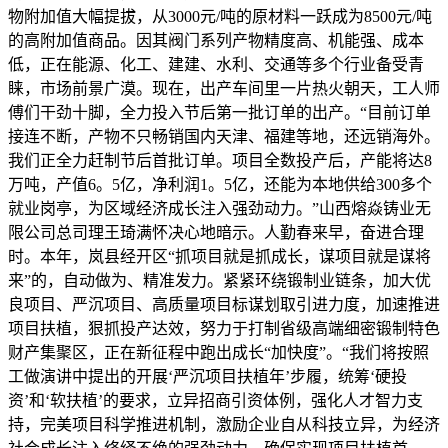
物附加值大幅提拔，从3000元/吨的原材料一跃成为8500元/吨
的高附加值商品。因其阀门系列产物精度高、机能强、成本
低，正在能源、化工、建建、水利、交通等多个行业备受青
睐，市场前景广漠。现在，出产车间里一片热火朝天，工人师
傅们干劲十脚，全力投入节后第一批订单的出产。“目前订单
接连不断，产物不只畅销国内天津、福建等地，还远销海外。
我们正全力赶制节后首批订单。项目全数投产后，产能将达8
万吨，产值6。5亿，净利润1。5亿，还能为本地供给300多个
就业岗亭，为区域经济成长注入强劲动力。”山西熔焱铸业无
限公司总司理王琦满怀决心地暗示。人勤春来早，奋进合理
时。本年，岚县经开区“抓项目就是抓成长，谋项目就是谋将
来”的，自动做为、精准发力。紧紧环绕锻制业链条，加大优
良项目、严沉项目、高质量项目标谋划取引进力度，加速推进
项目扶植，狠抓投产达效，努力于打制省级高端细密锻制特色
财产集聚区，正在新征程中跑出成长“加快度”。“我们将按照
工做演讲中提出的开展‘严沉项目扶植年’步履，统筹‘硬投
资’和‘软扶植’的要求，立异招商引资体例，强化人才智力支
持，完美项目科学推进机制，激励企业自从科技立异，为经济