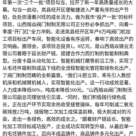
年第一次“三个一批”项目勾当，拉开了新一年高质量成长的大
幕。勾当一启动，岚县经开区便敏捷进入严重有序的出产节
拍，处处弥漫着兴旺的成长活力。做为我市“投产一批”的标杆
项目，山西熔焱阀门制制无限公司正分秒必争抓出产、向着一
季度“开门红”全力冲刺。走进岚县经开区年产8万吨阀门机加
工项目标出产车间，智能化设备有序运转，奏响了高效出产的
交响曲。据领会，该项目总投资1。8亿元，是山西熔焱铸业无
限公司着眼于延长财产链、提拔合作力而打制的智能制制典
型。分度卡盘从动化加工、智能机械打磨等前沿工序，实现了
从毛坯件锻制到成品下线的全流程智能化管控取绿色化出产，
了阀门制制范畴的全新篇章。“我们斗胆立异，率先引入数控
机床和机械臂机械人，实现智能化出产。这一行动成效显著，
人力成本降低60%，吨成本降低500元。”山西熔焱阀门制制无
限公司副总司理张怯引见道，“同时，我们积极践行绿色成
长，正在出产环节实现余热收受接管操纵，每年可削减二氧化
碳排放2万吨，烧毁物二次加工成保温岩棉，极大削减对的污
染，走出一条绿色、高效的成长之。”跟着财产链延长、智能
化加工项目标成功投产，企业成功实现转型升级，从最后单一
的毛坯铸件加工，迈向半成品铸件、商品铸件多元化出产。产