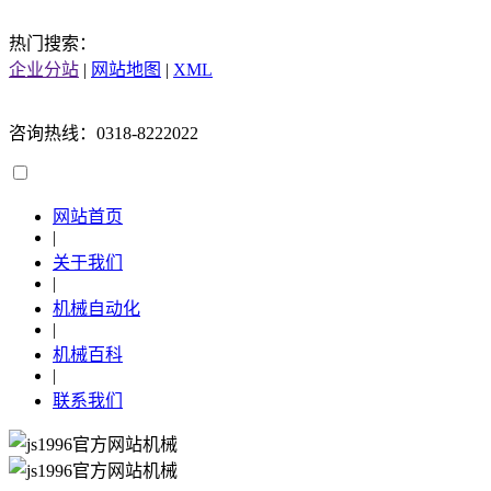
热门搜索：
企业分站
|
网站地图
|
XML
咨询热线：0318-8222022
网站首页
|
关于我们
|
机械自动化
|
机械百科
|
联系我们