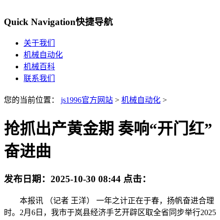
Quick Navigation
快捷导航
关于我们
机械自动化
机械百科
联系我们
您的当前位置：
js1996官方网站
>
机械自动化
>
抢抓出产黄金期 奏响“开门红”
奋进曲
发布日期：
2025-10-30 08:44
点击：
本报讯 （记者 王洋） 一年之计正在于春，扬帆奋进合理
时。2月6日，我市于岚县经济手艺开辟区取全省同步举行2025