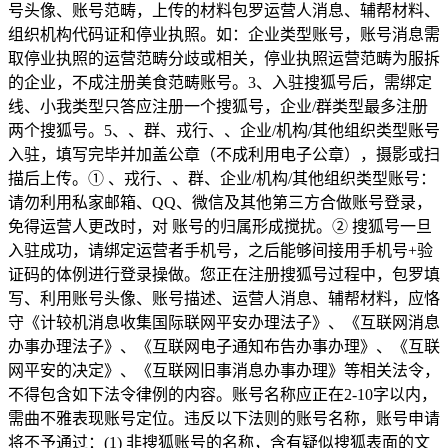
号头像、账号范畴，上传的材料包罗运营人消息、辅帮材料、
组织机构代码证和停业执照。如：企业类型账号，账号消息需
取停业执照的运营范畴分歧或相关，停业执照运营范畴为服拆
的企业，不成注册美食范畴账号。3、入驻搜狐号后，需绑定
线、小我类型只答应注册一个搜狐号，企业/群类型最多注册
两个搜狐号。5、、群、戎行、、企业/机构/其他组织类型账号
入驻，填写完毕并加盖公章（不成利用电子公章），摄影或扫
描后上传。① 、戎行、、群、企业/机构/其他组织类型账号：
请勿利用私家邮箱、QQ、微信及其他第三方合做账号登录，
免得运营人更改时，对 账号的归属形成搅扰。② 搜狐号一旦
入驻成功，请绑定运营者手机号，之后能够间接用手机号+验
证码的体例进行登录操做。您正在注册搜狐号过程中，包罗填
写、利用账号头像、账号描述、运营人消息、辅帮材料，应恪
守《计较机消息收集国际联网平安办理法子》、《互联网消息
办事办理法子》、《互联网电子通知布告办事办理》、《互联
网平安的决定》、《互联网旧事消息办事办理》等相关法令，
不得包含如下法令律例的内容。账号名称应正在2-10字以内，
需曲不雅表现账号定位。违反以下法则的账号名称，账号申请
将不予通过：(1) 非搜狐账号的名称，含有疑似搜狐表面的文