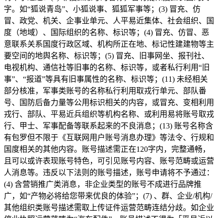
字。如“狐说青岛”、小狐说事、狐狐军事等；(3) 冒充、仿
冒、政党、机关、企事业单元、人平易近集体、社会组织、国
度（地域）、国际组织的名称、标识等；(4) 冒充、仿冒、恶
意联系关系国度行政区域、机构所正在地、标记性建建物等主
要空间的地舆名称、标识等；(5) 冒充、旧事网坐、报刊社、
电视机构、通信社等旧事的名称、标识等，或者私行利用“旧
事”、“报道”等具有旧事属性的名称、标识等；(11) 未经相关
部分核准，军事类账号的名称私行利用取戎行单元、部队番
号、国防后备力量等公用标识相关的内容，或冒充、变相利用
戎行、部队、平易近兵组织等机构名称、或利用易将账号取戎
行、甲士、军事配备等联系起来的不良消息；(13) 账号名称含
有包罗但不限于《互联网用户账号消息办理》等法令、行规和
国度相关的其他内容。账号描述需正在120字内，完整通畅，
且可以或许表现账号特色，可引见账号内容、账号范畴或运营
人消息等。违反以下法则的账号描述，账号申请将不予通过：
(4) 含营销推广类消息，非企业类型的账号不成进行品牌推
广，如“产物必将给您带来优良的体验”；(7) 、群、企业/机构/
其他组织类账号描述需取上传证件运营范畴连结分歧。如企业