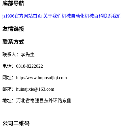
底部导航
js1996官方网站首页
关于我们
机械自动化
机械百科
联系我们
友情链接
联系方式
联系人：李先生
电话：0318-8222022
网址：http://www.hnposuijiqi.com
邮箱：huinajixie@163.com
地址：河北省枣强县东外环路东侧
公司二维码