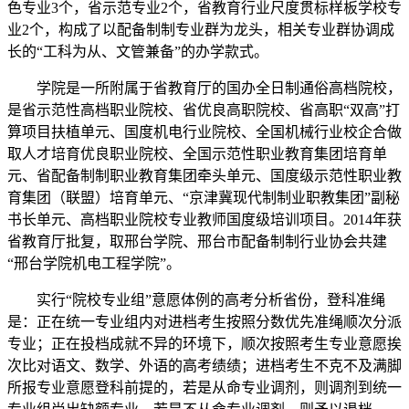
色专业3个，省示范专业2个，省教育行业尺度贯标样板学校专
业2个，构成了以配备制制专业群为龙头，相关专业群协调成
长的“工科为从、文管兼备”的办学款式。
学院是一所附属于省教育厅的国办全日制通俗高档院校，
是省示范性高档职业院校、省优良高职院校、省高职“双高”打
算项目扶植单元、国度机电行业院校、全国机械行业校企合做
取人才培育优良职业院校、全国示范性职业教育集团培育单
元、省配备制制职业教育集团牵头单元、国度级示范性职业教
育集团（联盟）培育单元、“京津冀现代制制业职教集团”副秘
书长单元、高档职业院校专业教师国度级培训项目。2014年获
省教育厅批复，取邢台学院、邢台市配备制制行业协会共建
“邢台学院机电工程学院”。
实行“院校专业组”意愿体例的高考分析省份，登科准绳
是：正在统一专业组内对进档考生按照分数优先准绳顺次分派
专业；正在投档成就不异的环境下，顺次按照考生专业意愿挨
次比对语文、数学、外语的高考绩绩；进档考生不克不及满脚
所报专业意愿登科前提的，若是从命专业调剂，则调剂到统一