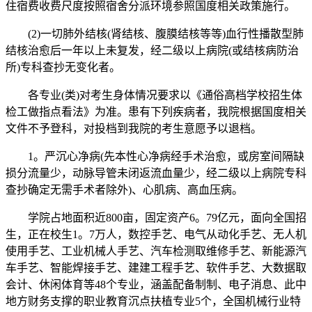
住宿费收费尺度按照宿舍分派环境参照国度相关政策施行。
(2)一切肺外结核(肾结核、腹膜结核等等)血行性播散型肺
结核治愈后一年以上未复发，经二级以上病院(或结核病防治
所)专科查抄无变化者。
各专业(类)对考生身体情况要求以《通俗高档学校招生体
检工做指点看法》为准。患有下列疾病者，我院根据国度相关
文件不予登科，对投档到我院的考生意愿予以退档。
1。严沉心净病(先本性心净病经手术治愈，或房室间隔缺
损分流量少，动脉导管未闭返流血量少，经二级以上病院专科
查抄确定无需手术者除外)、心肌病、高血压病。
学院占地面积近800亩，固定资产6。79亿元，面向全国招
生，正在校生1。7万人，数控手艺、电气从动化手艺、无人机
使用手艺、工业机械人手艺、汽车检测取维修手艺、新能源汽
车手艺、智能焊接手艺、建建工程手艺、软件手艺、大数据取
会计、休闲体育等48个专业，涵盖配备制制、电子消息、此中
地方财务支撑的职业教育沉点扶植专业5个，全国机械行业特