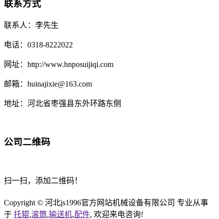
联系方式
联系人：李先生
电话：0318-8222022
网址：http://www.hnposuijiqi.com
邮箱：huinajixie@163.com
地址：河北省枣强县东外环路东侧
公司二维码
扫一扫，添加二维码！
Copyright © 河北js1996官方网站机械设备有限公司 专业从事
于
托辊
,
滚筒
,
输送机
,
配件
, 欢迎来电咨询!