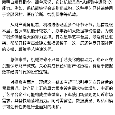
赖明白编程指令。简单来说，它让机械具备“从经验中进修”的
能力。例如，系统能够学会识别猫或狗。这种手艺已普遍使用
于金融风控、医疗诊断、智能保举等范畴。
从财产链角度看，机械进修涵盖多个环节环节。起首是根
本层，包罗高机能计较芯片、办事器和大数据存储设备，为模
子锻炼供给强大的算力支撑。其次是手艺平台层，涉及算法框
架、帮帮开辟者高效建立和摆设模子。这一层还包罗开源社区
的支撑，鞭策手艺快速迭代。
总体来看，机械进修不只是手艺变化的驱动力，也正正在
沉塑保守财产款式。关心其成长径和财产化历程，有帮于把握
数字经济时代的投资逻辑。
对投资者而言，理解这一链条有帮于识别手艺立异背后的
贸易机遇。财产链上逛的算力根本设备需求持续增加，中逛的
手艺平台企业可能构成生态壁垒，下逛使用场景则更切近市场
需求，具备快速落地潜力。同时需留意，数据质量、现私和模
子可注释性仍是行业面对的挑和。