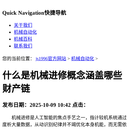
Quick Navigation
快捷导航
关于我们
机械自动化
机械百科
联系我们
您的当前位置：
js1996官方网站
>
机械自动化
>
什么是机械进修概念涵盖哪些
财产链
发布日期：
2025-10-09 10:42
点击：
机械进修是人工智能的焦点手艺之一，指计较机系统通过
度析大量数据，从动识别纪律并不竭优化本身机能，而无需依