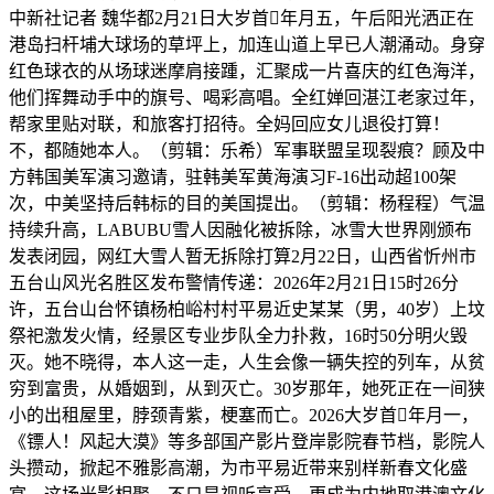
中新社记者 魏华都2月21日大岁首年月五，午后阳光洒正在
港岛扫杆埔大球场的草坪上，加连山道上早已人潮涌动。身穿
红色球衣的从场球迷摩肩接踵，汇聚成一片喜庆的红色海洋，
他们挥舞动手中的旗号、喝彩高唱。全红婵回湛江老家过年，
帮家里贴对联，和旅客打招待。全妈回应女儿退役打算！
不，都随她本人。（剪辑：乐希）军事联盟呈现裂痕？顾及中
方韩国美军演习邀请，驻韩美军黄海演习F-16出动超100架
次，中美坚持后韩标的目的美国提出。（剪辑：杨程程）气温
持续升高，LABUBU雪人因融化被拆除，冰雪大世界刚颁布
发表闭园，网红大雪人暂无拆除打算2月22日，山西省忻州市
五台山风光名胜区发布警情传递：2026年2月21日15时26分
许，五台山台怀镇杨柏峪村村平易近史某某（男，40岁）上坟
祭祀激发火情，经景区专业步队全力扑救，16时50分明火毁
灭。她不晓得，本人这一走，人生会像一辆失控的列车，从贫
穷到富贵，从婚姻到，从到灭亡。30岁那年，她死正在一间狭
小的出租屋里，脖颈青紫，梗塞而亡。2026大岁首年月一，
《镖人！风起大漠》等多部国产影片登岸影院春节档，影院人
头攒动，掀起不雅影高潮，为市平易近带来别样新春文化盛