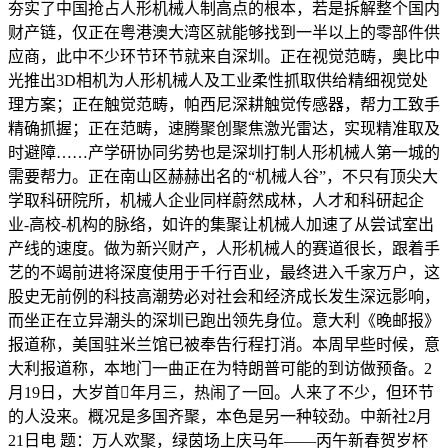
夯实了中国抢占人形机械人制高点的根本，若是拆解整个国内
财产链，仅正在粤港澳大湾区就能够找到一半以上的零部件供
应商，此中不少环节环节就来自深圳。正在视觉范畴，奥比中
光推出3D相机为人形机械人及工业柔性抓取供给精细视觉处
理方案；正在触觉范畴，帕西尼深耕触觉传感器，帮力工致手
精确抓握；正在范畴，速腾聚创聚焦激光雷达，实现精准取及
时避障……产学研协同劣势也是深圳打制人形机械人第一城的
需要帮力。正在南山区赫赫出名的“机械人谷”，不只有顶尖大
学取科研院所，机械人企业同样蔚然成林，人才和科研起企
业-高校-机构的脉络，如许的集聚让机械人加速了从尝试室出
产线的速度。做为新兴财产，人形机械人的赛道很长，跟着手
艺的不竭前进将深度使用于千行百业，最终进入千家万户，这
股史无前例的科技高潮势必对社会和经济成长发生深远影响，
而坐正在立异潮头的深圳已跑出领先身位。意大利《晚邮报》
报道称，美国驻米兰馆已被奉告行程打消。本周早些时候，意
大利报道称，本地门一曲正在为特朗普可能的到访做预备。2
月19日，大岁首年月三，热闹了一回。人来了不少，但环节
的人没来。概况是多国齐聚，本色是另一种较劲。中新社2月
21日电 题：万人欢聚，绿茵场上庆马年——丙午新春贺岁杯