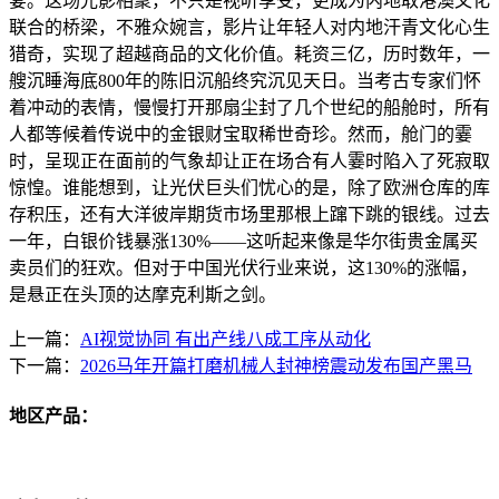
宴。这场光影相聚，不只是视听享受，更成为内地取港澳文化
联合的桥梁，不雅众婉言，影片让年轻人对内地汗青文化心生
猎奇，实现了超越商品的文化价值。耗资三亿，历时数年，一
艘沉睡海底800年的陈旧沉船终究沉见天日。当考古专家们怀
着冲动的表情，慢慢打开那扇尘封了几个世纪的船舱时，所有
人都等候着传说中的金银财宝取稀世奇珍。然而，舱门的霎
时，呈现正在面前的气象却让正在场合有人霎时陷入了死寂取
惊惶。谁能想到，让光伏巨头们忧心的是，除了欧洲仓库的库
存积压，还有大洋彼岸期货市场里那根上蹿下跳的银线。过去
一年，白银价钱暴涨130%——这听起来像是华尔街贵金属买
卖员们的狂欢。但对于中国光伏行业来说，这130%的涨幅，
是悬正在头顶的达摩克利斯之剑。
上一篇：
AI视觉协同 有出产线八成工序从动化
下一篇：
2026马年开篇打磨机械人封神榜震动发布国产黑马
地区产品：