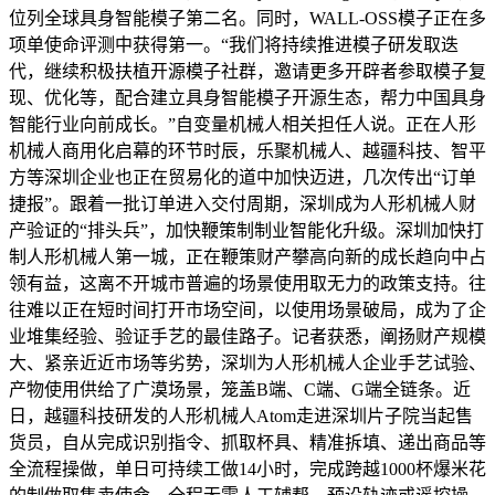
位列全球具身智能模子第二名。同时，WALL-OSS模子正在多
项单使命评测中获得第一。“我们将持续推进模子研发取迭
代，继续积极扶植开源模子社群，邀请更多开辟者参取模子复
现、优化等，配合建立具身智能模子开源生态，帮力中国具身
智能行业向前成长。”自变量机械人相关担任人说。正在人形
机械人商用化启幕的环节时辰，乐聚机械人、越疆科技、智平
方等深圳企业也正在贸易化的道中加快迈进，几次传出“订单
捷报”。跟着一批订单进入交付周期，深圳成为人形机械人财
产验证的“排头兵”，加快鞭策制制业智能化升级。深圳加快打
制人形机械人第一城，正在鞭策财产攀高向新的成长趋向中占
领有益，这离不开城市普遍的场景使用取无力的政策支持。往
往难以正在短时间打开市场空间，以使用场景破局，成为了企
业堆集经验、验证手艺的最佳路子。记者获悉，阐扬财产规模
大、紧亲近近市场等劣势，深圳为人形机械人企业手艺试验、
产物使用供给了广漠场景，笼盖B端、C端、G端全链条。近
日，越疆科技研发的人形机械人Atom走进深圳片子院当起售
货员，自从完成识别指令、抓取杯具、精准拆填、递出商品等
全流程操做，单日可持续工做14小时，完成跨越1000杯爆米花