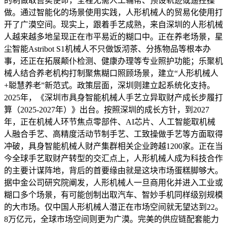
的制做取售卖使命，全程无需人工辅帮、预设轨迹或遥控操
做。通过智能化的场景使用实践，人形机械人的贸易化使用打
开了广漠空间。现实上，跟着手艺成熟，来自深圳的人形机械
人越来越多地呈现正在市平易近的糊口中。正在养老场景，星
尘智能Astribot S1机械人不只做饭沏茶、分拣物品等根本办
事，还正在拓展颠仆检测、健康办理等专业照护功能；乐聚机
械人结合养老机构打制聚焦糊口照顾场景，建立“人形机械人
+聪慧养老”新范式。政策层面，深圳则建立起系统化支持。
2025年，《深圳市具身智能机械人手艺立异取财产成长步履打
算（2025-2027年）》出台。按照深圳的成长方针，到2027
年，正在机械人环节焦点零部件、AI芯片、人工智能取机械
人融合手艺、高精度活动节制手艺、工致操做手艺等方面取得
冲破，具身智能机械人财产集群相关企业跨越1200家。正在当
今全球手艺取财产转型的交汇点上，人形机械人成为科技合作
的主要计谋阵地，背后的首要缘由就是这块市场蛋糕脚够大。
据中金公司研究院阐发，人形机械人一旦商用化并进入工业或
糊口多个场景，有可能创制出取汽车、智妙手机同样级别规模
的大市场。仅中国人形机械人潜正在市场空间就无望达到22。
8万亿元，全球市场空间则更为广漠。完美的供应链配套能力