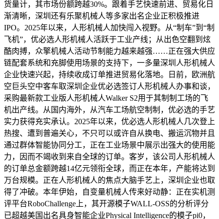
货量计，其市场份额跨越30%。跟着手艺快速前进、贸易化日
渐清晰，深圳还有乐聚机械人等多家出名企业正积极推进
IPO。2025年以来，人形机械人加快闯入视野。从“制车”到“制
飞机”，优必选人形机械人活跃于工业产线；从出色空翻到炫
酷肉搏，众擎机械人活动节制能力越来越强……正在强大供应
链配套系统和充脚使用场景的支持下，一多量深圳人形机械人
企业快速兴起，持续收成订单推进贸易化落地。日前，欧洲航
空巨头空中客车取深圳企业优必选签订人形机械人办事和谈，
采购最新款工业版人形机械人Walker S2用于其制制工场的飞
机出产线。从国内海外，从汽车工场航空制制，优必选的手艺
实力获得充实承认。2025年以来，优必选人形机械人几次登上
热搜、遭到普遍关心，不只可以或许自从换电、搬运沉物并且
通过群体智能协同分工，正在工业场景中展示出强大的使用能
力，因而不竭收到来自全球的订单。客岁，该公司人形机械人
的订单总金额跨越14亿元领衔全球，而正在本年，产能将达到
万台规模。正在人形机械人的焦点大脑手艺上，深圳企业也取
得了冲破。本年伊始，自变量机械人传来好动静：正在实机测
评平台RoboChallenge上，其开源模子WALL-OSS的分析评分
已超越美国出名具身智能企业Physical Intelligence的模子pi0，