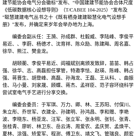
建节能协会电气分会徽标”发布、“中国建建节能协会合体尺度
《低碳数据核心设想导则》（T/CABEE 104-2025）”发布及
“聪慧建建电气丛书之十《既有栖身建建聪慧化电气设想手
册》”发布，并确定来岁年会举办地为上海。
编委会副从任：王漪、孙成群、杜毅威、李陆峰、李俊平
易近、、李蔚、杨德才、沈育祥、陈众励、陈建飚、周名嘉、
徐华、熊江、樊金龙。
胡颐蘅、李俊平易近、阎福斌别离颁发致辞，苗苗、韩占
强、徐华、志、高磊担任掌管，特邀李怯、赵瑛、陈峰、韩占
强、蒋晋生、胡登峰、高磊、孙海龙、王磊、王从科、、曲振
佳、马小曼、刘家晟、顾蝶、蒋杰、孟祥臣、范子容环绕科学
尝试室电气手艺进行分享交换。
编委会委员：于军琪、万力、卿、林、王苏阳、付保川、
朱立彤、乔世军、衣建全、孙建明、孙鸿昌、李和赠、李艳
波、李晓东、杨亚龙、汪军、张立军、张永明、张钊、张青、
张桂青、廖昕、林卫东、岳云涛、周爱农、孟庆贺、孟焕平、
夏林、涂强、矫爱军、程澍、傅卫东、靖文飞、管瑞良、颜宏