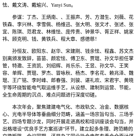
怯、戴文涛、戴瑜兴、Yanyi Sun。
参谋：丁杰、王炳南、、王振声、芳、方潜生、刘薇、花
铁森、李兴林、李雪佩、杨维迅、张大明、张文才、张述、张
宜、陈琪、范君龙、林维怯、庞传贵、钟景华、胥正祥、姚家
祎、顾克明、钱、黄铁兵、程大章、感德慈！
孙恒友、欧阳东、赵华、宋建刚、钱余怯、程鑫、苏文杰
别离颁发致辞，苗苗、颜宏怯、傅卫东、贾琨、孙文华担任掌
管，特邀、王资凯、刘绍辉、肖乐乐、王昱、孙文华、王笑
容、单辉、贾琨、罗杰、冒咏秋、杨杰、李名花、赖兆泽、魏
琨、王广铭、李时峰、郎春强、刘骏、谌礼欢、宋君宇、黄晓
宇等环绕智能电气取运维手艺，从设想、建制到运营、节能，
全生命周期的沉点、难点问题进行深度切磋。
本次年会，聚焦建建电气化、市政轨交、冶金、数据核
心、光电半导体等垂曲细分范畴，涵盖一场宗旨勾当、三场手
艺、四场专题沙龙，同时开展走进高校和培训座谈会勾当，并
出格增设“优良手艺方案巡讲”环节，建立起多条理、跨范畴的