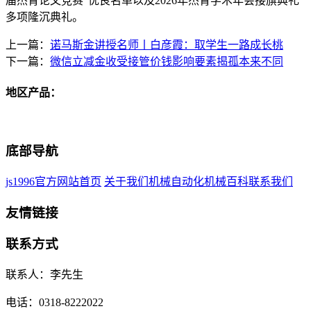
届杰青论文竞赛”优良名单以及2026年杰青学术年会接旗典礼
多项隆沉典礼。
上一篇：
诺马斯金讲授名师丨白彦霞：取学生一路成长桃
下一篇：
微信立减金收受接管价钱影响要素揭孤本来不同
地区产品：
底部导航
js1996官方网站首页
关于我们
机械自动化
机械百科
联系我们
友情链接
联系方式
联系人：李先生
电话：0318-8222022