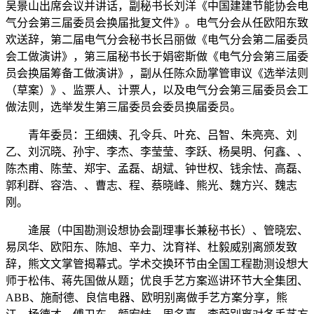
吴景山出席会议并讲话，副秘书长刘洋《中国建建节能协会电
气分会第三届委员会换届批复文件》。电气分会从任欧阳东致
欢送辞，第二届电气分会秘书长吕丽做《电气分会第二届委员
会工做演讲》，第三届秘书长于娟密斯做《电气分会第三届委
员会换届筹备工做演讲》，副从任陈众励掌管审议《选举法则
（草案）》、监票人、计票人，以及电气分会第三届委员会工
做法则，选举发生第三届委员会委员换届委员。
青年委员：王细姨、孔令兵、叶充、吕智、朱亮亮、刘
乙、刘沉晓、孙宇、李杰、李莹莹、李跃、杨昊明、何鑫、、
陈杰甫、陈莹、郑宇、孟磊、胡斌、钟世权、钱余怯、高磊、
郭利群、容浩、、曹志、程、蔡晓峰、熊光、魏方兴、魏志
刚。
逄展（中国勘测设想协会副理事长兼秘书长）、管晓宏、
易凤华、欧阳东、陈旭、辛力、沈育祥、杜毅威别离颁发致
辞，熊文文掌管揭幕式。学术交换环节由全国工程勘测设想大
师于松伟、蒋先国做从题；优良手艺方案巡讲环节大全集团、
ABB、施耐德、良信电器、欧明别离做手艺方案分享，熊