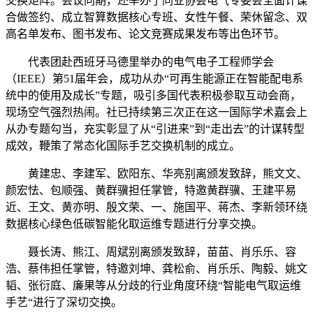
交换矩阵。会议同期，还举办了同业协会电气专委会全面计谋
合做签约、成立智算数据核心专班、女性午餐、荣休留念、双
高名单发布、图书发布、论文竞赛成果发布等出色环节。
代表团赴西班牙马德里举办的电气电子工程师学会
（IEEE）第51届年会，成功从办“可再生能源正在智能配电系
统中的使用及成长”专题，吸引多国代表积极参取互动会商，
现场空气强烈热闹。社已持续第三次正在这一国际学术嘉会上
从办专题勾当，充实彰显了从“引进来”到“走出去”的计谋转型
成效，鞭策了常态化国际手艺交换机制的成立。
黄建忠、李建军、欧阳东、华亮别离颁发致辞，熊文文、
颜宏怯、包顺强、黄群骥担任掌管，特邀黄群骥、王建平易
近、王文、黄亦明、殷文荣、一、施国平、蒋杰、李新领环绕
数据核心绿色低碳智能化取运维专题进行分享交换。
聂长涛、熊江、周斌别离颁发致辞，苗苗、肖乐乐、容
浩、蔡伟担任掌管，特邀刘坤、龚松俞、肖乐乐、陶毅、姚文
韬、张衍庭、廉果等从分歧的行业角度环绕“智能电气取运维
手艺“进行了深切交换。