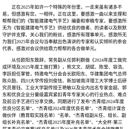
正在2025年如许一个特殊的年份里，一走来虽有诸多不
易，但感激有您，一相伴。正在这里，要感激一曲以来支撑和
帮帮我们的《智能建建电气手艺》编委和审稿专家，要感激所
无为《智能建建电气手艺》供给优良的做者、的读者以及默默
守护并支撑、关心我们的粉丝，感激所有理事单元，感激所无
为我们2025年会议勾当奉献出色演讲的专家和认实倾听的参会
代表，感激对会议供给鼎力帮帮的各合做单元。
从任欧阳东致辞，常务副从任郭利群做《2024年度工做完
成环境及2025年度工做打算》，熊文文、胡斌、陈莹、容浩、
李跃担任掌管，特邀电气分会会长欧阳东、华建集团电气总师
陈众励、四川大学传授刘俊怯、新加坡南洋理工大学博士后研
究员曾钰、工业大学副传授王艳敏以及业内出名专家金超、郭
东和优良企业分量级嘉宾紧扣青年专家关心的行业热点、难点
及前沿手艺进行分享交换。同期进行了发布“杰青组2024年度
优良分区名单”、“杰青组2024年度优良名单”、“杰青组计谋合
做伙伴（教育取实践名单）”名单、“杰青组副从任、组长、副
组长补充名单”、“杰青组2025年度补充名单”、“大全杯·第三