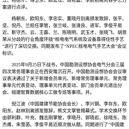
江、杨德才、傅卫东、颜宏怯、周名嘉、李蔚别离对各手艺方
案进行点评。
杨朝东、欧阳东、李忠实、董晓丹别离颁发致辞，张平、
坚、倪丹、兰担任掌管，张兰岐、张清良、进军、李俊平易
近、靳守杰、云、王磊、兰、陈晓明、武玉才、张晓飞、胡恩
荣从分歧的行业角度环绕“核电电气系统及设备靠得住性手艺
“进行了深切交换。同期发布了“NPEC核电电气手艺大会”会议
标识。
2025年9月25日下战书，中国勘测设想协会电气分会三届
四次常务理事会正在西安隆沉召开。中国勘测设想协会会议审
议表决通过了关于新增会员单元、新增常务理事单元、常务理
事单元代表变动、理事单元代表变动、部门会员单元退出分
会、组建智算数据核心工做专班等事项。并。
倪江波（中国建建节能协会会长）、李兴钢、李存东、欧
阳东、赵林别离颁发致辞，熊文文掌管揭幕式。学术交换环节
由郭利群、叶充、魏志刚掌管，李晓丹、郭晓岩、徐晓东、陈
杰甫、朱雪菡、李俊平易近顺次做从题。同期进行了“中国建