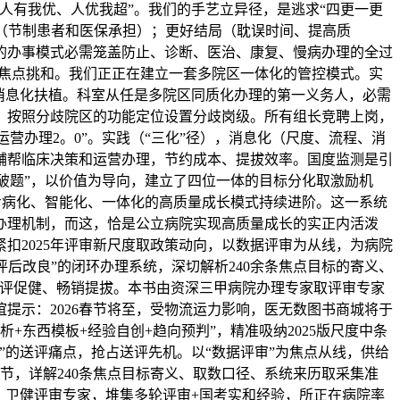
人有我优、人优我超”。我们的手艺立异径，是逃求“四更一更
用（节制患者和医保承担）；更好结局（耽误时间、提高质
的办事模式必需笼盖防止、诊断、医治、康复、慢病办理的全过
的焦点挑和。我们正正在建立一套多院区一体化的管控模式。实
消息化扶植。科室从任是多院区同质化办理的第一义务人，必需
，按照分歧院区的功能定位设置分歧岗级。所有组长竞聘上岗，
营办理2。0”。实践（“三化”径），消息化（尺度、流程、消
辅帮临床决策和运营办理，节约成本、提拔效率。国度监测是引
“破题”，以价值为导向，建立了四位一体的目标分化取激励机
向专病化、智能化、一体化的高质量成长模式持续进阶。这一系统
办理机制，而这，恰是公立病院实现高质量成长的实正内活泼
扣2025年评审新尺度取政策动向，以数据评审为从线，为病院
后改良”的闭环办理系统，深切解析240余条焦点目标的寄义、
以评促健、畅销提拔。本书由资深三甲病院办理专家取评审专家
提示：2026春节将至，受物流运力影响，医无数图书商城将于
+东西模板+经验自创+趋向预判”，精准吸纳2025版尺度中条
的送评痛点，抢占送评先机。以“数据评审”为焦点从线，供给
节，详解240条焦点目标寄义、取数口径、系统来历取采集准
、卫健评审专家，堆集多轮评审+国考实和经验，所正在病院率