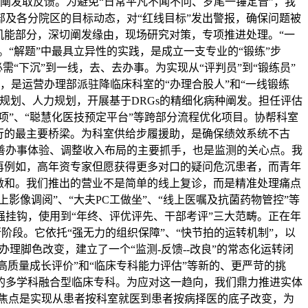
、阐发取反馈。为避免“日常平凡不闻不问、岁尾一锤定音”，我
部及各分院区的目标动态，对“红线目标”发出警报，确保问题被
机能部分，深切阐发缘由，现场研究对策，专项推进处理。“一
“解题”中最具立异性的实践，是成立一支专业的“锻练”步
“下沉”到一线，去、去办事。为实现从“评判员”到“锻练员”
”，是运营办理部派驻降临床科室的“办理合股人”和“一线锻练
规划、人力规划，开展基于DRGs的精细化病种阐发。担任评估
项”、“聪慧化医技预定平台”等跨部分流程优化项目。协帮科室
行的最主要桥梁。为科室供给步履援助，是确保绩效系统不古
善办事体验、调整收入布局的主要抓手，也是监测的关心点。我
再例如，高年资专家但愿获得更多对口的疑问危沉患者，而青年
做和。我们推出的营业不是简单的线上复诊，而是精准处理痛点
影像调阅”、“大夫PC工做坐”、“线上医嘱及抗菌药物管控”等
挂钩，使用到“年终、评优评先、干部考评”三大范畴。正在年
阶段。它依托“强无力的组织保障”、“快节拍的运转机制”，以
办理脚色改变，建立了一个“监测-反馈--改良”的常态化运转闭
高质量成长评价”和“临床专科能力评估”等新的、更严苛的挑
的多学科融合型临床专科。为应对这一趋向，我们鼎力推进实体
焦点是实现从患者按科室就医到患者按病择医的底子改变，为