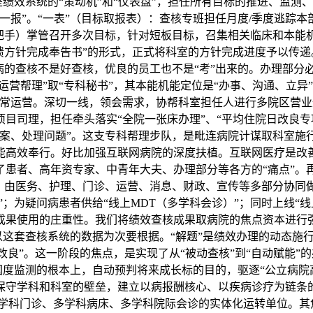
是绩效系统的“策动机”和“仪表盘”，担任所有目标的推进、监测
一报”。“一表”（目标取报表）：查核专班担任月度/季度逃踪本
把手）掌管召开多次目标，针对短板目标，召集相关临床和本能
馈方针完成奉告书”的形式，正式将科室的方针完成进度予以传递。
的查核不是好查核，优良的员工也不是“考”出来的。办理部分必需
运营帮理”取“专科秘书”，其本能机能定位是“办事、沟通、立异
常运营。深切一线，领会需求，协帮科室担任人进行多院区营业
目司理，担任牵头落实“全院一张床办理”、“平均住院日改良专
方案、处理问题”。这支专科帮理步队，是毗连病院计谋取科室施
能高效奉行。好比加强互联网病院的深度扶植。互联网医疗是改
了患者、高年资专家、中青年大夫、办理部分等各方的“痛点”。
”，由医务、护理、门诊、运营、消息、财政、宣传等多部分协同
；为疑问病患者供给“线上MDT（多学科会诊）”；同时上线“线上
成果使用的庄重性。我们将绩效查核成果取病院的焦点资本进行强
以这套查核系统的数据为次要根据。“解题”是绩效办理的动态施行
改良”。这一阶段的焦点，是实现了从“被动查核”到“自动赋能”的
国度监测的根本上，自动预判将来成长标的目的，驱逐“公立病院
保守学科和科室的壁垒，建立以病报酬核心、以疾病诊疗为链条
多学科门诊、多学科病床、多学科院际会诊的实体化运转单位。其