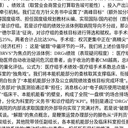
算）、绩效法（取营业会商营业打算取告竣可能性）、投入产出
外的牵引机制。我们正在方针义务书中设置了“高峰目标”（额外加分
度级项、担任国度级规划教材从编、实现国际/国内初创（首例）新手艺
梢”是诊疗组。若是诊疗组的绩效分派体例取病院导向不分歧，那
“德尔菲法”征询，对诊疗组的查核目标进行筛选和赋权。非手术
占25%，两者合计占比达50%。手术组：权沉更集中正在“高精尖”手
行为（经济杠杆）：这是“破题”中最环节的一环。我们将上述价值
“RBRVS”为焦点的分派体例：DRGs绩效（表现疑问程度）：医
激励医师自动收治疑问危沉症患者，由于收治的患者CMI越高，总R
险的量化评估。公式为：医疗组手术绩效=医疗组手术系数总点值
科室的“独角戏”。我们将本能机能部分的查核取其支撑临床、衔
I中明白包含了“本能机能部分涉及公立病院绩效查核目标完成环境”
医务部对“执医测验通过率”担任；消息核心对“电子病历使用功能程
“临床干、本能机能看”的壁垒，构成了全院“一盘棋”的场合排场
化为科室的“义务书”和诊疗组的“KPI”。特别是通过“DRGs”
使病院的内部逃求取国度的外部导向实现了完满对齐。若是说“破题
谈。“解题”的焦点概念，是鞭策运营办理部分的脚色从“评判员
双组长，其他院带领任副组长，各本能机能部分及临床科室担任报