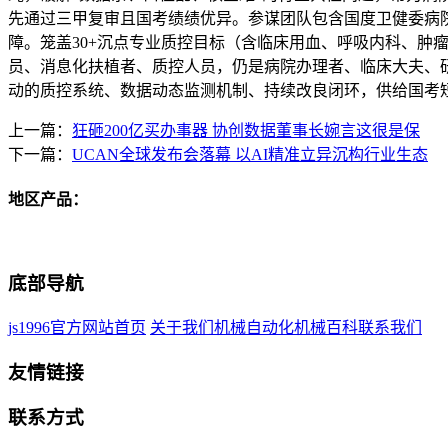
先通过三甲复审且国考绩绩优异。参谋团队包含国度卫健委病
障。笼盖30+沉点专业质控目标（含临床用血、呼吸内科、
员、消息化扶植者、质控人员，仍是病院办理者、临床大夫、研
动的质控系统、数据动态监测机制、持续改良闭环，供给国考
上一篇：
狂砸200亿买办事器 协创数据董事长婉言这很是保
下一篇：
UCAN全球发布会落幕 以AI精准立异沉构行业生态
地区产品：
底部导航
js1996官方网站首页
关于我们
机械自动化
机械百科
联系我们
友情链接
联系方式