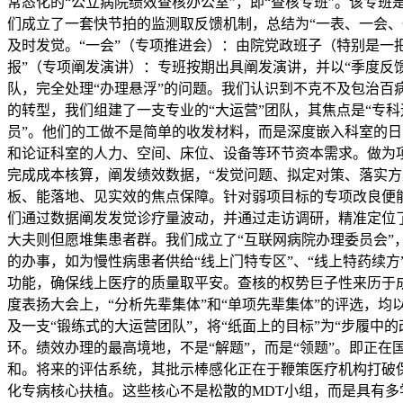
常态化的“公立病院绩效查核办公室”，即“查核专班”。该专班
们成立了一套快节拍的监测取反馈机制，总结为“一表、一会、
及时发觉。“一会”（专项推进会）：由院党政班子（特别是一
报”（专项阐发演讲）：专班按期出具阐发演讲，并以“季度反
队，完全处理“办理悬浮”的问题。我们认识到不克不及包治百病
的转型，我们组建了一支专业的“大运营”团队，其焦点是“专科
员”。他们的工做不是简单的收发材料，而是深度嵌入科室的日
和论证科室的人力、空间、床位、设备等环节资本需求。做为项
完成成本核算，阐发绩效数据，“发觉问题、拟定对策、落实
板、能落地、见实效的焦点保障。针对弱项目标的专项改良便
们通过数据阐发发觉诊疗量波动，并通过走访调研，精准定位
大夫则但愿堆集患者群。我们成立了“互联网病院办理委员会
的办事，如为慢性病患者供给“线上门特专区”、“线上特药续方”
功能，确保线上医疗的质量取平安。查核的权势巨子性来历于
度表扬大会上，“分析先辈集体”和“单项先辈集体”的评选，均
及一支“锻练式的大运营团队”，将“纸面上的目标”为“步履中的
环。绩效办理的最高境地，不是“解题”，而是“领题”。即正在
和。将来的评估系统，其批示棒感化正在于鞭策医疗机构打破
化专病核心扶植。这些核心不是松散的MDT小组，而是具有