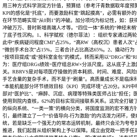
用三种方式科学测定方针值，预算结（参考汗青数据取年度预
KPI的感化是“托底”，而要激励科室“跳起摸高”，必需有额
在环节范畴实现“从0到1”的冲破。加分项均为标记性，如：获得国
冲破万万、昔时新增高端人才等。“四位一体”系统的“神经末
了底子性沉构。1、科学赋权（德尔菲法）：组织专家通过两轮
此中“疾病疑问程度CMI”占25%，“高RW（高权沉）患者人次”
“微创手术台次”占15%，三者合计占比高达65%。2、撬动
“按项目提成”或“按科室金包”的模式，转而采用以“DRGs”和
为：医疗组DRGs绩效=医疗组总RW×分派尺度。这从底子上
关。RBRVS是对每项医疗操做的资本耗损、时间、难度、风
手艺含量的复杂手术，而不是于“刷量”。高质量成长不是临床
“本能机能部分环节绩效目标（KPI）完成环境”占20分。KP
部对“医护比”、“麻醉、沉症、病理等特殊类医师占比”担任；
使用到院内查核，62%的目标实现间接联系关系。这完全打破了
的纵向系统、“一类一策”的横向分类，将国度监测的宏不雅方针，分
引，最终建立了一个“价值导向-行为激励”的内活泼力闭环，
统，若是缺乏一个强无力的常态运转机制，最终只会沦为夸夸其
推进，我们起首从组织架构上予以保障。成立由党政一把手任