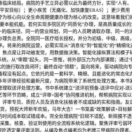
临床结局。病院的手艺立异必需以此为最终方针，实现“人有、
平安目标）；更小疾苦（无痛化、加快康复ERAS）；更少费
疗为核心向以全生命周期健康办理为核心的改变。这意味着我们
主要本能机能。若何实现多院区的“同质化”办理，是高质量成长
同一的临床径、同一的营业规划、同一的人员聘请取办理、同一的
办理负总责。全院同一医疗组长授权，并分为初级、中级、高级
将来的病院运营，必需实现从“消息化”到“智能化”的“精细化运
，焦点是让异动被发觉，用数据做决策。智能化操纵算法和模子
系统，从“审题”起头，同一思惟，将外部压力为内部课题；通过
态化的施行取改良闭环；最终自动“领题”，面向将来，驱动病院
路程没有起点，它依托的是一套科学、精细、且能进化的常态化
多年评审经验和最新尺度，为病院带来了系统性处理方案。本书紧
理取送评处理方案。书中系统建立“送评前预备-送评中应对-送评
艺等环节范畴，成立“评审+国考”协同推进机制，帮帮病院实现
评审专员、质控人员及消息化扶植者不成或缺的实和指南。友谊
发货，预祝大师新年欢愉，马年大吉！一书笼盖“政策解读+目标解析
时间成本取试错成本。完全处理病院“旧规不适配、新规摸不透”
数据采集、核查、验证到使用的全流程系统化逻辑。聚焦评审亏弱环
院吃透定量评审法则。从编及焦点编者均为老牌三甲病院办理者