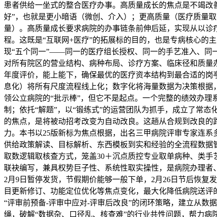
患者供给一坐式的整合医疗办事。高质量成长的焦点是不竭改善
好”，也就是更小暗语（微创、介入）；更高质量（医疗质量取
量）。高质量成长要求病院的办事链条前伸后延，实现从以诊
程。这既是“互联网+医疗”的拓展标的目的，也是专病核心的
现“五个同一”——同一的医疗组长授权、同一的手艺准入、
对所有院区的营业结构、病种布局、诊疗方案、临床径和质量
年度评价，能上能下，确保最优的医疗资本结构到最合适的岗亭。
息化）将所有尺度流程线上化；数字化将海量数据为决策根据
领公立病院的“批示棒”，但它不是起点。一个完整的绩效办理
制；依托“解题”，以“锻练式”的运营团队为抓手，成立了常
的焦点，是将被动招考改变为自动改良。这趟从合规到改良的
力。本书以25版新标为焦点根据，出名三甲病院评审专家连系
供给政策解读、目标解析、东西模板到实和经验的全流程数据管
取数逻辑取核查方式，笼盖30＋沉点质控专业取单病种、类手
联袂编写，兼具权势巨子性、系统性取实操性，是病院办理者、
2月9日暂停发货，节假期价能够一般下单，2月26日节后恢复
目更新修订、功能定位优化等焦点变化，最大化降低病院送评的
“评审前预备-评审中应对-评审后改良”的闭环策略，建立从
绳，破解“数据杂、口径乱、核查难”的行业共性问题，帮力病