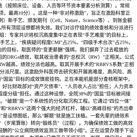
法（按照床位、设备、人员等环节资本要素分析测算）。常规
项，最高10分）。这是一种“非对称激励”，旨正在激励科室正
、颁发期刊（Cell，Nature，Science等）、到账金额
么所有顶层设想都将失效。我们对诊疗组的绩效查核和分派进行
组：专家共识将权沉高度集中正在表现“手艺难度”的目标上，
艺上，“疾病疑问程度CMI”占25%，“四级手术台次”占25%，
导向的目标，取医师的“变更薪酬”强绑。我们摒弃了过去粗放的
疗组的DRGs绩效，取其收治患者的“总权沉（RW）”正相关。公式
W越高，绩效分派也越高。取其开展手术的“RBRVS系数”正相
×分派尺度。这激励外科医师去研究和开展高难度、高风险、高
接“国监”目标的成效慎密挂钩。正在本能机能部分查核框架中，
。好比财政部对“资产欠债率”、“人员收入占比”担任；人力资本
度分级”担任。通过这种设想，全院38%的“国监”目标被间接
。“破题”是一个系统性的分化取沉构工程。它通过“四位一体”
和“RBRVS”这两个强大的经济杠杆，辅以“高峰目标”的杰出牵
”是设想图纸，那么“解题”就是施工扶植。一套先辈的绩效系
”（岁尾算账）转向“锻练员”（过程）。为确保绩效工做的高效
酬的“公立病院绩效监测工做带领小组”。正在运营办理手下设