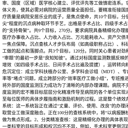
审、国度（区域）医学核心建立、评优评先等工做慎密连系。
体义务，使其必需对病院的运营质量全面担任。要精准衔接国
疗质量是病院安居乐业的底子，是焦点使命，共10个目标，分
尖”程度的沉点病种取环节手艺，出格是手术占比、四级手术
的“支持骨架”。共9个目标，270分。要求病院具备精细化
医疗办事收入占比、人力收入占比、万元能耗收入、资产欠债率
一焦点保障。沉点查核人才步队布局（如高级职称占比）、科
工做的起点和落脚点。共3个目标，120分。同时关心患者对
“审题”的最初一步是“良知知彼”。通过对标国度监测数据反
增效（如四级手术占比、日间手术占比遍及提拔），运转转向
危沉定位：成立学科扶植办公室、多学科会诊组（MDT）、
率等“堵点”问题，成立跨部分的“效率医疗工做小组”，专班
将外部的国度监测压力成功为了清晰的内部办理课题。病院不
度监测的宏不雅目标层层分化精准传导至病院的各个单位实现
至每位医师的具体步履指南和激励机制的过程。这是整个绩效办
系统：这一系统旨正在通过“丈量、评价、使用、改良”的办理
取营业工做深度融合。正在100分的查核系统中，将“以病报酬核
做为焦点形成。2、分类精准查核：这是精细化办理的具体表现
一类科室的目标形成和权沉均不不异，例如，手术科室更侧沉四