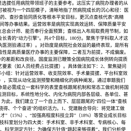
是选拔任用病院带领班子的主要参考。这压实了病院办理者的从
可被视为一个四层模子，清晰地指了然病院成长的沉心和径：医
用药、查抄查验同质化等根本平安目标，更沉点查核代表“高精
时间等办事结果。运营效率是病院实现高效运转、保障质量平安
设立总会计师、能否奉行全面预算；查核出入布局取费用节制，如
青的“动力引擎”。共4个目标，180分。聚焦于学科取人才这
执医测验通过率）。对劲度是病院社会效益的最终表现，是所有
积极性是高质量医疗办事的主要保障，二者互为前提，不成偏废。
身的差距和改良径。国度监测已鞭策全国病院成长体例转向提质
艺要素（如人员经费占比提拔）。具体做法如下：2、聚焦疑问
率小组：针对运营效率、收支院效率、手术量提拔、平台科室效
屏），实现从动化监测预警和精细化的病种阐发。通过审题我们
命是必需成立一套科学的表里查核跟尾机制和常态工做机制将国
监测目标，系统性地分化、内化为病院内部各层级、各单位、甚
。为此，我们建立了一个自上而下、层层跟尾的“四位一体”查核
晓得、个个奋进”的组织活力。1、党建融合导向：将党建工做
”（15%）、“加强高程度科技立异”（18%）等营业成长目标
医技科室划分为四大类：手术科室、非手术科室、专病核心、每
、科学测定方针：为确保方针值“跳起来够得着”，我们分析使