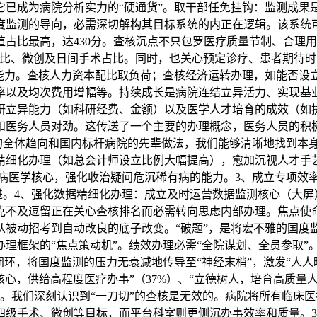
它已成为病院分析实力的“硬通货”。取干部任免挂钩：监测成果
度监测的导向，必需深切解构其目标系统的内正在逻辑。该系统
值占比最高，达430分。查核沉点不只包罗医疗质量节制、合理
占比、微创及日间手术占比。同时，也关心预定诊疗、患者期待
办理能力。查核人力资本配比取负荷；查核经济运转办理，如能否
以及均次费用增幅等。持续成长是病院连结立异活力、实现基业长
研立异能力（如科研经费、金额）以及医学人才培育的成效（如
劲和医务人员对劲。这传送了一个主要的办理概念，医务人员的
映的全体趋向和国内标杆病院的先辈做法，我们能够清晰地找到本
精细化办理（如总会计师设立比例大幅提高），愈加沉视人才手
专病医学核心，强化收治疑问危沉稀有病的能力。3、成立专项效
推进。4、强化数据精细化办理：成立及时运营数据监测核心（大
克不及逗留正在关心查核排名而必需转向思虑内部办理。焦点使
从被动招考到自动改良的底子改变。“破题”，是将宏不雅的国度
理框架的“焦点策动机”。绩效办理必需“全院谋划、全员参取”
闭环，将国度监测的压力无衰减地传导至“神经末梢”，激发“人人
心，供给高程度医疗办事”（37%）、“立德树人，培育高质量人才
。我们深刻认识到“一刀切”的查核是无效的。病院将所有临床
级手术、微创等目标，而平台科室则更侧沉办事效率和质量。3