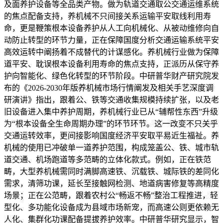
及面养护设备等全品类产物。做为轨道交通取公交通运维系统
的焦点配备支持，养机械不只间接关系运输平安取线利用寿
命，更是鞭策根本设备养护从人工向机械化、从被动维修向自
动防止转型的环节力量，正在保障国度分析交通运输系统平安
高效运转中阐扬着不成替代的计谋感化。养机械行业做为保障
道平安、耽误根本设备利用寿命的焦点支持，正派历从保守养
护向智能化、绿色化转型的环节阶段。中研普华财产研究院发
布的《2026-2030年版养机械市场行情阐发及相关手艺深度调
研演讲》指出，跟着公、铁等交通收集规模持续扩张，以及老
旧设备进入集中养护周期，养机械行业已从“辅帮性东西”升级
为“根本设备全生命周期办理”的环节环节。这一改变不只关乎
交通运转效率，更间接影响国度经济平安取平易近生福祉。养
机械的使用已冲破单一道养护范围，构成笼盖公、铁、城市轨
道交通、机场跑道等多范畴的立体化款式。例如，正在铁范
畴，大型养机械需同时满脚高速铁、沉载铁、城际铁的差同化
需求，清筛功课，延长至接触网检测、地道病害修复等高精度
场景；正在公范畴，跟着农村公“畅返不畅”整治工程推进，轻
型化、多功能化设备成为县域市场新宠，而高速公则更依赖无
人化、集群化功课配备提拔养护效率。中研普华研究显示，智