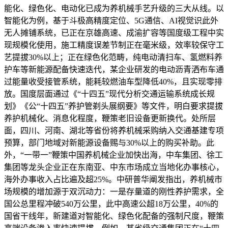
能化、绿色化、电动化已成为养机械手艺升级的三大从线。以
智能化为例，基于斗极高精度定位、5G通信、AI视觉识此外
无人摊铺系统，已正在京雄高速、成渝扩容等国度级工程中实
现规模化使用，施工精度误差节制正在毫米级，效率较保守工
艺提拔30%以上；正在绿色化范畴，纯电动清扫车、氢燃料养
护车等新能源配备快速迭代，某企业研发的电动沥青洒布车通
过能量收受接管系统，能耗较燃油车型降低40%，且实现零排
放。国度层面通过《“十四五”现代分析交通运输系统成长规
划》《公“十四五”养护管剃头展纲要》等文件，明白要求提拔
养护机械化、消息化程度，鞭策老旧设备更新换代。处所层
面，四川、河南、湖北等省份将养机械采购纳入交通基建专项
预算，部门地域对新能源设备赐与30%以上的购买补助。此
外，“一带一”鞭策中国养机械企业加快出海，中车集团、徐工
集团等龙头企业正在东南亚、中东市场成立当地化办事核心，
海外办事收入占比遍及超25%。中研普华阐发指出，养机械市
场规模的增加源于双沉动力：一是存量道的刚性养护需求，全
国公总里程冲破540万公里，此中高速公超18万公里，40%的
国省干线年，新建道对智能化、绿色化配备的强制尺度，鞭策