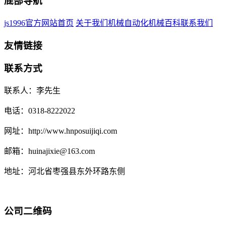
底部导航
js1996官方网站首页
关于我们
机械自动化
机械百科
联系我们
友情链接
联系方式
联系人：李先生
电话：0318-8222022
网址：http://www.hnposuijiqi.com
邮箱：huinajixie@163.com
地址：河北省枣强县东外环路东侧
公司二维码