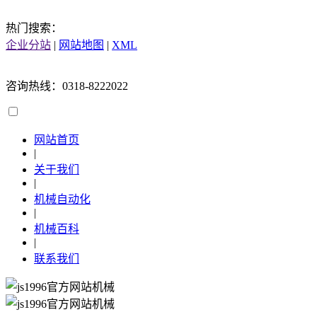
热门搜索：
企业分站
|
网站地图
|
XML
咨询热线：0318-8222022
网站首页
|
关于我们
|
机械自动化
|
机械百科
|
联系我们