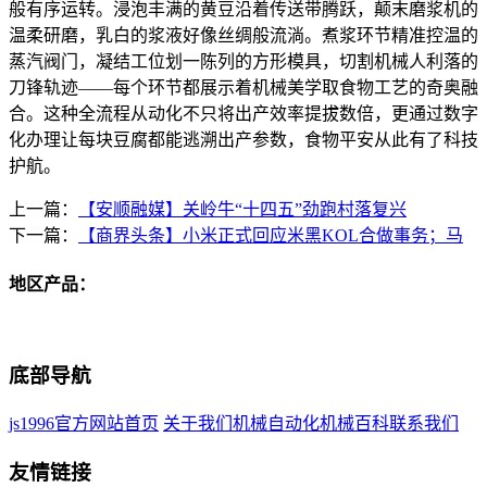
般有序运转。浸泡丰满的黄豆沿着传送带腾跃，颠末磨浆机的
温柔研磨，乳白的浆液好像丝绸般流淌。煮浆环节精准控温的
蒸汽阀门，凝结工位划一陈列的方形模具，切割机械人利落的
刀锋轨迹——每个环节都展示着机械美学取食物工艺的奇奥融
合。这种全流程从动化不只将出产效率提拔数倍，更通过数字
化办理让每块豆腐都能逃溯出产参数，食物平安从此有了科技
护航。
上一篇：
【安顺融媒】关岭牛“十四五”劲跑村落复兴
下一篇：
【商界头条】小米正式回应米黑KOL合做事务；马
地区产品：
底部导航
js1996官方网站首页
关于我们
机械自动化
机械百科
联系我们
友情链接