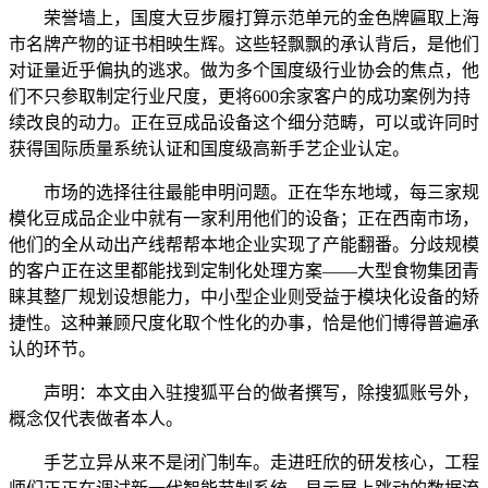
荣誉墙上，国度大豆步履打算示范单元的金色牌匾取上海
市名牌产物的证书相映生辉。这些轻飘飘的承认背后，是他们
对证量近乎偏执的逃求。做为多个国度级行业协会的焦点，他
们不只参取制定行业尺度，更将600余家客户的成功案例为持
续改良的动力。正在豆成品设备这个细分范畴，可以或许同时
获得国际质量系统认证和国度级高新手艺企业认定。
市场的选择往往最能申明问题。正在华东地域，每三家规
模化豆成品企业中就有一家利用他们的设备；正在西南市场，
他们的全从动出产线帮帮本地企业实现了产能翻番。分歧规模
的客户正在这里都能找到定制化处理方案——大型食物集团青
睐其整厂规划设想能力，中小型企业则受益于模块化设备的矫
捷性。这种兼顾尺度化取个性化的办事，恰是他们博得普遍承
认的环节。
声明：本文由入驻搜狐平台的做者撰写，除搜狐账号外，
概念仅代表做者本人。
手艺立异从来不是闭门制车。走进旺欣的研发核心，工程