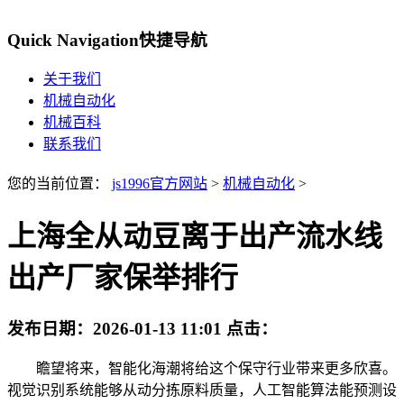
Quick Navigation
快捷导航
关于我们
机械自动化
机械百科
联系我们
您的当前位置：
js1996官方网站
>
机械自动化
>
上海全从动豆离于出产流水线
出产厂家保举排行
发布日期：
2026-01-13 11:01
点击：
瞻望将来，智能化海潮将给这个保守行业带来更多欣喜。
视觉识别系统能够从动分拣原料质量，人工智能算法能预测设