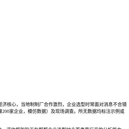
济核心，当地制制厂合作激烈，企业选型时常面对消息不合错
200家企业，模仿数据）及现场调查。所无数据均标注示例或