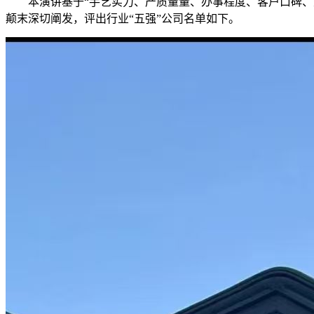
本演讲基于“手艺实力、产质量量、办事程度、客户口碑、生
颠末深切阐发，评出行业“五强”公司名单如下。