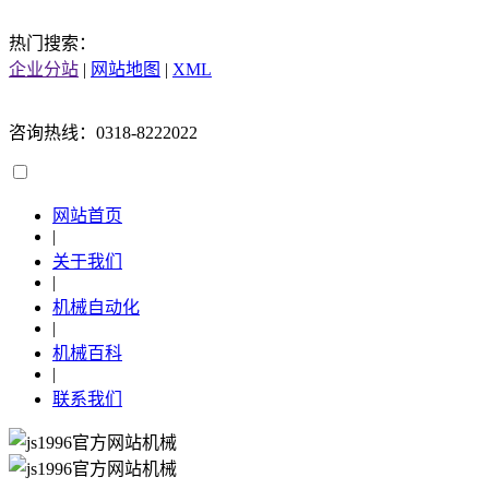
热门搜索：
企业分站
|
网站地图
|
XML
咨询热线：0318-8222022
网站首页
|
关于我们
|
机械自动化
|
机械百科
|
联系我们