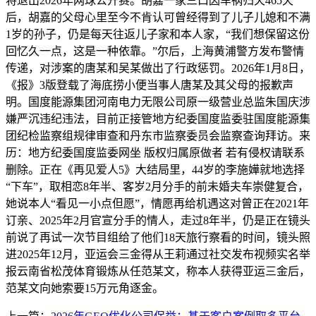
将退出2026年网球公开赛。胡嘉一家三口因车祸归天465天
后，胡嘉的父母心里至今不肯认可曾经得到了儿子儿媳和不满
1岁的孙子，仍是每天往返儿子家和本人家，“我们想保留这份
回忆久一点，这是一种依靠。”尔后，上海黄浦警方发布警情
传递，对涉案的唐某和吴某做出了行政惩罚。2026年1月8日，
《报》3版登载了海底捞小便当事人唐某及其父母的报歉声
明。国度能源集团河南电力无限公司原一级营业总监朱国庆涉
嫌严沉违纪违法，目前正接管地方纪委国度监委驻国度能源集
团纪检监察组规律审查和丹东市监察委员会监察查询拜访。来
历：地方纪委国度监委网坐 版权归属原做者 若有侵权请联系
删除。正在《再见爱人5》大结局里，44岁的李施嬅就地选择
“下车”，取相恋8年半、客岁2月分手的前未婚夫车崇健复合，
她说本人“看见一小点但愿”，情愿再给机遇这对曾正在2021年
订亲、2025年2月官宣分手的情人，走过8年半，仍是正在镜头
前说了再试一次节目组给了他们18天旅行察看的时间，镜头照
进2025年12月，亚运会三金得从王莉通过社交发布视频实名举
报云南省松茂体育锻炼从任范某文，称本人获得亚运三金后，
范某文向她索要15万元角逐金。