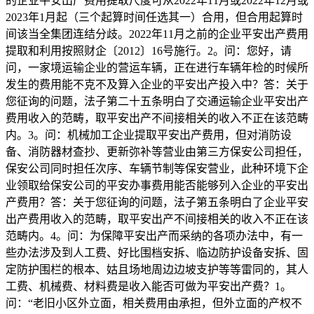
的企业平安出产费用提取尺度可从2022年11月或2022年12月或
2023年1月起（三个起算时间任选其一）合用，但合用起算时
间该当全集团连结分歧。2022年11月之前的企业平安出产费用
提取和利用按照财企〔2012〕16号施行。2。问：您好，请
问，一家境运输企业的营运车辆，正在进行车辆年检的时候所
发生的费用能不克不及算入企业的平安出产投入中？答：关于
您征询的问题，法子第二十五条明白了交通运输企业平安出产
费用收入的范畴，取平安出产不间接相关的收入不正在该范畴
内。3。问：机械加工企业提取平安出产费用，但对消防设
备、消防器材查抄、更新弥补等营业由第三方保安公司担任，
保安公司同时担任次序、车辆节制等保安营业，此种环境下企
业领取给保安公司的平安办事费用能否能够列入企业的平安出
产费用？答：关于您征询的问题，法子第五条明白了企业平安
出产费用收入的范畴，取平安出产不间接相关的收入不正在该
范畴内。4。问：为保障平安出产而采纳的各项办法中，有一
些办法涉及到人工费、好比围档安拆、临边防护设备安拆、固
定防护围栏的根本、姑且场地周边边坡支护等等雷同的，其人
工费、机械费、材料费是收入能否可做为平安出产费？1。
问：“老旧小区外立面，相关费用由承担，但外立面的产权不