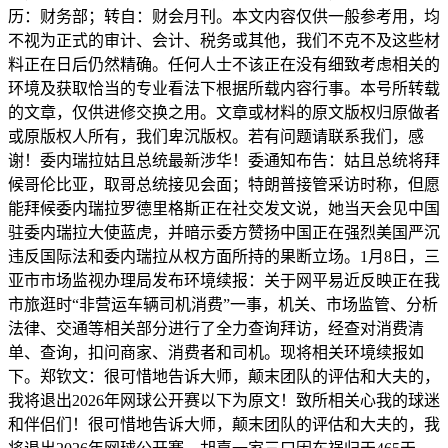
历：财务部；转自：财会月刊。本文内容仅供一般参考用，均
不视为正式的审计、会计、税务或其他，我们不克不及这些材
料正在日后仍然精确。任何人士不该正在没有细致考虑相关的
环境及获取恰当的专业看法下根据所载内容行事。本号所转载
的文章，仅供进修交换之用。文章或材料的原文版权归原做者
或原版权人所有，我们卑沉版权。若有问题请联系我们，感
谢！委内瑞拉姑且总统最新涉华！委通知布告：姑且总统将拜
候哥伦比亚，取哥总统接见会面；特朗普接管采访时称，但愿
能拜候委内瑞拉罗德里格斯正在社交发文说，她当天会见中国
驻委内瑞拉大使蓝虎，并暗示委方赞扬中国正在强烈美国严沉
违反国际法和委内瑞拉从权方面所持的果断立场。1月8日，三
亚市市场监视办理局发布环境续报：关于网平易近反映正在我
市旅逛时“非营运车辆司机消费”一事，机关、市场监管、分析
法律、交通等相关部分进行了全力查询拜访，经查对消费清
单、查询，扣问商家、消费者和司机。现将相关环境续报如
下。郑钦文：很可惜地告诉大师，颠末团队的评估和大夫的，
我将退出2026年网球公开赛以下为原文！致所相关心我的球迷
和伴侣们！很可惜地告诉大师，颠末团队的评估和大夫的，我