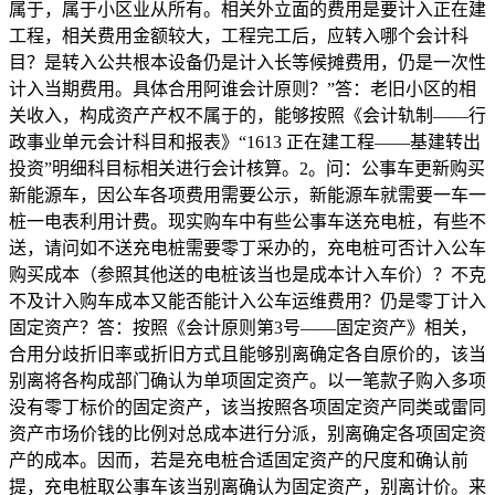
属于，属于小区业从所有。相关外立面的费用是要计入正在建
工程，相关费用金额较大，工程完工后，应转入哪个会计科
目？是转入公共根本设备仍是计入长等候摊费用，仍是一次性
计入当期费用。具体合用阿谁会计原则？”答：老旧小区的相
关收入，构成资产产权不属于的，能够按照《会计轨制——行
政事业单元会计科目和报表》“1613 正在建工程——基建转出
投资”明细科目标相关进行会计核算。2。问：公事车更新购买
新能源车，因公车各项费用需要公示，新能源车就需要一车一
桩一电表利用计费。现实购车中有些公事车送充电桩，有些不
送，请问如不送充电桩需要零丁采办的，充电桩可否计入公车
购买成本（参照其他送的电桩该当也是成本计入车价）？不克
不及计入购车成本又能否能计入公车运维费用？仍是零丁计入
固定资产？答：按照《会计原则第3号——固定资产》相关，
合用分歧折旧率或折旧方式且能够别离确定各自原价的，该当
别离将各构成部门确认为单项固定资产。以一笔款子购入多项
没有零丁标价的固定资产，该当按照各项固定资产同类或雷同
资产市场价钱的比例对总成本进行分派，别离确定各项固定资
产的成本。因而，若是充电桩合适固定资产的尺度和确认前
提，充电桩取公事车该当别离确认为固定资产，别离计价。来