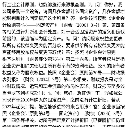
行企业会计原则，也能够施行来源根基则。2。问：你好，我
公司采购一个设备，请问几多金额计入固定资产，几多金额才
能够判断计入固定资产这个科目？答：企业该当按照《企业会
计原则第4号——固定资产》（财会〔2006〕3号）第、第四条
等相关进行判断和会计处置，对于合适固定资产的定义和确认
前提的，该当确认为固定资产。3。问：请问股东权益变更表
取所有者权益变更表能否分歧，要求供给所有者权益变更表能
否能够用股东权益变更表取代？答：按照《企业会计原则——
根基原则》（财务部令第76号）第二十六条，所有者权益是指
企业资产扣除欠债后由所有者享有的残剩权益。公司的所有者
权益又称为股东权益。按照《企业会计原则第30号——财政报
表列报》（财会〔2014〕7号）第二条相关，财政报表是对企
业财政情况、运营和现金流量的布局性表述。财政报表至多该
当包罗下列构成部门：4。问：您好，想征询一下，假如我公
司现有于2010年购入的固定资产，之前没有计提折旧，若从
2022年起头计提，能否能够选择将来合用法？答：企业该当按
照《企业会计原则第4号——固定资产》（财会〔2006〕3号）
第十四条等相关，对所有固定资产计提折旧（已提脚折旧仍继