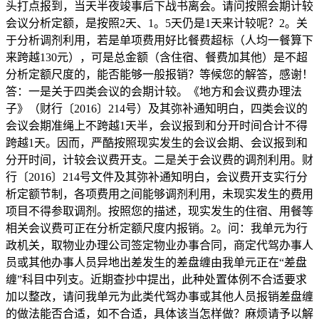
头打点报到，当天半夜竣事后下战书离会。请问按照会期计较
会议分析定额，是按照2天、1。5天仍是1天来计较呢？2。关
于分析调剂利用，若是单项费用好比餐费超标（人均一餐算下
来跨越130元），可是总金额（含住宿、餐费加其他）是不超
分析定额尺度的，能否能够一般报销？等候您的解答，感谢！
答：一是关于四类会议的会期计较。《地方和会议费办理法
子》（财行〔2016〕214号）及其弥补通知明白，四类会议的
会议会期准绳上不跨越1天半，会议报到和分开时间合计不得
跨越1天。因而，严酷按照现实发生的会议会期、会议报到和
分开时间，计较会议费开支。二是关于会议费的调剂利用。财
行〔2016〕214号文件及其弥补通知明白，会议费开支实行分
析定额节制，各项费用之间能够调剂利用，未现实发生的费用
项目不得参取调剂。按照您的描述，现实发生的住宿、用餐等
相关会议费可正在分析定额尺度内报销。2。问：我单元为行
政机关，取物业办理公司签定物业办事合同，商定代驾办事人
员或其他办事人员异地出差发生的差盘缠由我单元正在“差盘
缠”科目中列支。近期查抄中提出，此种处置体例不合适要求
加以整改，请问我单元为此类代驾办事或其他人员报销差盘缠
的做法能否合适，如不合适，具体该当怎样做？麻烦请予以解