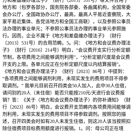
方和差盘缠办理法子》（财行〔2013〕531号）等文件合用于
地方和（包罗各部分，国务院各部委、各曲属机构，全国常委
会办公厅，全国政协办公厅，最高，最高人平易近查察院，大
家平易近集体、各党派地方和全国工商联），以及参照公事员
法办理的事业单元；不参照公事员法办理的事业单元参照施
行。因而，企业不属于《地方和差盘缠办理法子》（财行
〔2013〕531号）的合用范畴。5。问：《地方和会议费办理法
子》（财行〔2016〕214号）明白，“会议费开支实行分析定额
节制，各项费用之间能够调剂利用”，“分析定额尺度是会议费
开支的上限。各单元应正在分析定额尺度以内结算报销”。
《地方和会议费办理法子》（财行〔2023〕86号 ）中提到：
“各项费用之间能够调剂利用，未现实发生的费用项目不得参
取调剂。” 我单元目前召开四类会50人加入，此中30人住宿，
请问别的20人（未住宿）能否只能按210元/天进行会议费报
销？答：《关于〈地方和会议费办理法子〉的弥补通知》（财
行〔2023〕86号）明白，会议费开支范畴内各项费用间能够调
剂利用，未现实发生的费用项目不得参取调剂。按照您的描
述，召开四类会时如有20人未发生住宿，则这20人该当按照扣
除住宿费项目标费用额度进行报销。1。问：母公司正在境