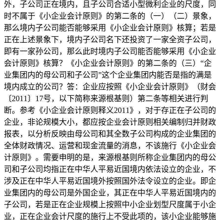
外，子公司正在境内，且子公司合适小型微利企业的尺度，同
时不属于《小企业会计原则》的第二条的（一）（二）景象，
那么境内子公司能否能够采用《小企业会计原则》核算；若是
正在上述景象下，境内子公司名下还投资了一家全资子公司，
即有一家孙公司，那么此时境内子公司能否能够采用《小企业
会计原则》核算？《小企业会计原则》的第二条的（三）“企
业集团内的母公司和子公司”这个企业集团内能否是指的满是
境内成立的公司？答：企业应按照《小企业会计原则》（财会
〔2011〕17号，以下简称来源根基则）第二条等相关进行判
断。参考《小企业会计原则释义2011》，对于存正在子公司的
企业，非论规模大小，都应按企业会计原则相关编制归并财政
报表，以分析反映由母公司和其全数子公司构成的企业集团的
全体财政情况、运营和现金流量的消息，不该施行《小企业会
计原则》。需要申明的是，来源根基则所称企业集团内的母公
司和子公司均指正在中华人平易近国境内依法设立的企业，不
涉及正在中华人平易近国境外按照国外法令设立的企业。即企
业集团内的母公司是外国企业，其正在中华人平易近国境内的
子公司，若是正在企业规模上按照中小企业划型尺度属于小企
业，正在企业会计尺度的施行上不受此项的，该小企业能够施