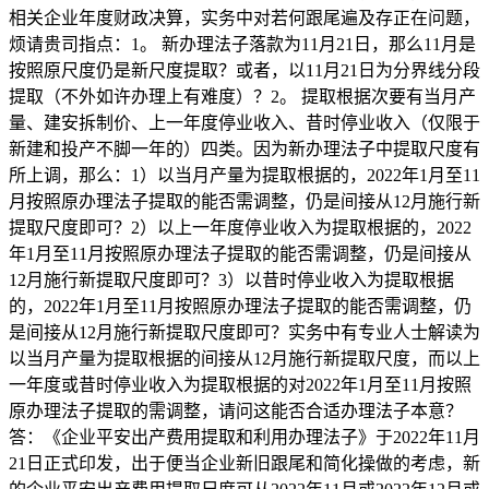
相关企业年度财政决算，实务中对若何跟尾遍及存正在问题，
烦请贵司指点：1。 新办理法子落款为11月21日，那么11月是
按照原尺度仍是新尺度提取？或者，以11月21日为分界线分段
提取（不外如许办理上有难度）？2。 提取根据次要有当月产
量、建安拆制价、上一年度停业收入、昔时停业收入（仅限于
新建和投产不脚一年的）四类。因为新办理法子中提取尺度有
所上调，那么：1）以当月产量为提取根据的，2022年1月至11
月按照原办理法子提取的能否需调整，仍是间接从12月施行新
提取尺度即可？2）以上一年度停业收入为提取根据的，2022
年1月至11月按照原办理法子提取的能否需调整，仍是间接从
12月施行新提取尺度即可？3）以昔时停业收入为提取根据
的，2022年1月至11月按照原办理法子提取的能否需调整，仍
是间接从12月施行新提取尺度即可？实务中有专业人士解读为
以当月产量为提取根据的间接从12月施行新提取尺度，而以上
一年度或昔时停业收入为提取根据的对2022年1月至11月按照
原办理法子提取的需调整，请问这能否合适办理法子本意？
答：《企业平安出产费用提取和利用办理法子》于2022年11月
21日正式印发，出于便当企业新旧跟尾和简化操做的考虑，新