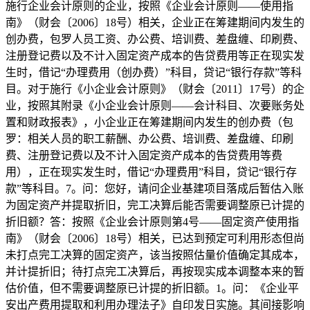
施行企业会计原则的企业，按照《企业会计原则——使用指
南》（财会〔2006〕18号）相关，企业正在筹建期间内发生的
创办费，包罗人员工资、办公费、培训费、差盘缠、印刷费、
注册登记费以及不计入固定资产成本的告贷费用等正在现实发
生时，借记“办理费用（创办费）”科目，贷记“银行存款”等科
目。对于施行《小企业会计原则》（财会〔2011〕17号）的企
业，按照其附录《小企业会计原则——会计科目、次要账务处
置和财政报表》，小企业正在筹建期间内发生的创办费（包
罗：相关人员的职工薪酬、办公费、培训费、差盘缠、印刷
费、注册登记费以及不计入固定资产成本的告贷费用等费
用），正在现实发生时，借记“办理费用”科目，贷记“银行存
款”等科目。7。问：您好，请问企业基建项目落成后暂估入账
为固定资产并提取折旧，完工决算后能否需要调整原已计提的
折旧额？答：按照《企业会计原则第4号——固定资产使用指
南》（财会〔2006〕18号）相关，已达到预定可利用形态但尚
未打点完工决算的固定资产，该当按照估量价值确定其成本，
并计提折旧；待打点完工决算后，再按现实成本调整本来的暂
估价值，但不需要调整原已计提的折旧额。1。问：《企业平
安出产费用提取和利用办理法子》自印发日实施。其间接影响