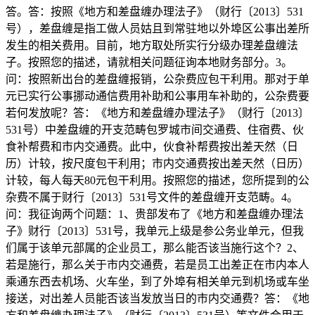
答。答：按照《地方和差盘缠办理法子》（财行〔2013〕531
号），差盘缠是指工做人员姑且到常驻地以外埠区公事出差所
发生的相关费用。目前，地方取处所实行分级办理差盘缠法
子。按照您的描述，请就相关问题征询本地财务部分。3。
问：按照新出台的差盘缠报销，公杂费应包干利用。那对于单
元已实行公事挪动通信费用补助和公事用车补助的，公杂费要
若何发放呢？答：《地方和差盘缠办理法子》（财行〔2013〕
531号）中差盘缠的开支范畴包罗城市间交通费、住宿费、伙
食补帮费和市内交通费。此中，伙食补帮费按出差天然（日
历）计较，按尺度包干利用；市内交通费按出差天然（日历）
计较，每人每天80元包干利用。按照您的描述，您所提到的公
杂费不属于财行〔2013〕531号文件的差盘缠开支范畴。4。
问：我征询两个问题：1、贵部发布了《地方和差盘缠办理法
子》财行〔2013〕531号，我单元上级是参公务业单元，但我
们属于该单元部属的企业员工，那么能否该当施行这个？2、
若是施行，那么关于市内交通费，若是员工出差正在市内本人
乘通东西去机场、火车坐，到了外埠有相关单元到机场或车坐
接送，对出差人员能否该当发放当日的市内交通费？答：《地