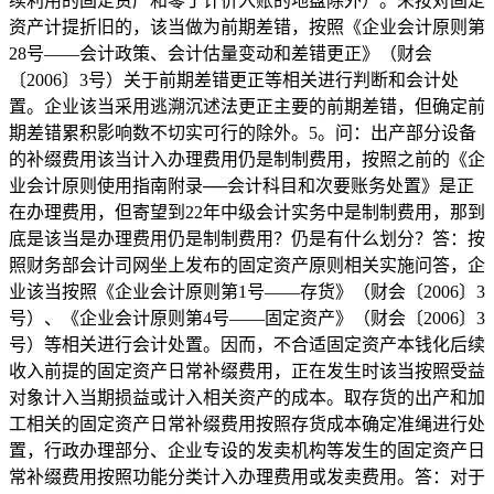
续利用的固定资产和零丁计价入账的地盘除外）。未按对固定
资产计提折旧的，该当做为前期差错，按照《企业会计原则第
28号——会计政策、会计估量变动和差错更正》（财会
〔2006〕3号）关于前期差错更正等相关进行判断和会计处
置。企业该当采用逃溯沉述法更正主要的前期差错，但确定前
期差错累积影响数不切实可行的除外。5。问：出产部分设备
的补缀费用该当计入办理费用仍是制制费用，按照之前的《企
业会计原则使用指南附录──会计科目和次要账务处置》是正
在办理费用，但寄望到22年中级会计实务中是制制费用，那到
底是该当是办理费用仍是制制费用？仍是有什么划分？答：按
照财务部会计司网坐上发布的固定资产原则相关实施问答，企
业该当按照《企业会计原则第1号——存货》（财会〔2006〕3
号）、《企业会计原则第4号——固定资产》（财会〔2006〕3
号）等相关进行会计处置。因而，不合适固定资产本钱化后续
收入前提的固定资产日常补缀费用，正在发生时该当按照受益
对象计入当期损益或计入相关资产的成本。取存货的出产和加
工相关的固定资产日常补缀费用按照存货成本确定准绳进行处
置，行政办理部分、企业专设的发卖机构等发生的固定资产日
常补缀费用按照功能分类计入办理费用或发卖费用。答：对于