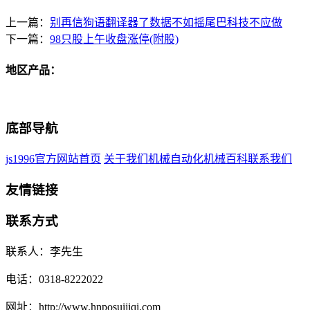
上一篇：
别再信狗语翻译器了数据不如摇尾巴科技不应做
下一篇：
98只股上午收盘涨停(附股)
地区产品：
底部导航
js1996官方网站首页
关于我们
机械自动化
机械百科
联系我们
友情链接
联系方式
联系人：李先生
电话：0318-8222022
网址：http://www.hnposuijiqi.com