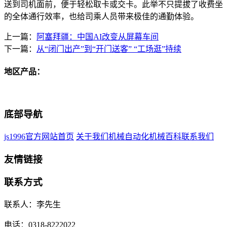
送到司机面前，便于轻松取卡或交卡。此举不只提拔了收费坐
的全体通行效率，也给司乘人员带来极佳的通勤体验。
上一篇：
阿塞拜疆：中国AI改变从屏幕车间
下一篇：
从“闭门出产”到“开门送客” “工场逛”持续
地区产品：
底部导航
js1996官方网站首页
关于我们
机械自动化
机械百科
联系我们
友情链接
联系方式
联系人：李先生
电话：0318-8222022