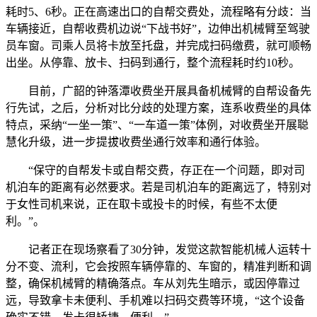
耗时5、6秒。正在高速出口的自帮交费处，流程略有分歧：当
车辆接近，自帮收费机边说“下战书好”，边伸出机械臂至驾驶
员车窗。司乘人员将卡放至托盘，并完成扫码缴费，就可顺畅
出坐。从停靠、放卡、扫码到通行，整个流程耗时约10秒。
目前，广韶的钟落潭收费坐开展具备机械臂的自帮设备先
行先试，之后，分析对比分歧的处理方案，连系收费坐的具体
特点，采纳“一坐一策”、“一车道一策”体例，对收费坐开展聪
慧化升级，进一步提拔收费坐通行效率和通行体验。
“保守的自帮发卡或自帮交费，存正在一个问题，即对司
机泊车的距离有必然要求。若是司机泊车的距离远了，特别对
于女性司机来说，正在取卡或投卡的时候，有些不太便
利。”。
记者正在现场察看了30分钟，发觉这款智能机械人运转十
分不变、流利，它会按照车辆停靠的、车窗的，精准判断和调
整，确保机械臂的精确落点。车从刘先生暗示，或因停靠过
远，导致拿卡未便利、手机难以扫码交费等环境，“这个设备