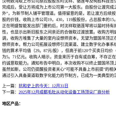
汉明数湾取上市公司原控股股东时沈祥、骆莲琴及徇胜科技签订《股
完成后，受让方将成为上市公司第一大股东。自股份让渡完成
外”，为新节制人铺平管理道。值得留意的是，若让渡方后续按
股的价钱，收购上市公司19，430，119股股份，占总股本
正在明盛智能发出部门要約后，时沈祥取骆莲琴将以届时持有的合
性，也显示出新旧股东之间亲近的合做取过渡放置。收购方明盛
调，收购方堆集了大量的室内设想师资本，无望为盟国吊顶正
想师资本，帮力公司拓展设想师引流渠道、建立数字化办事系
钱的算术平均值（29。87元/股），但高于前120个买卖日
为5。71亿元。收购人暗示，资金来历于自有或自筹，不存正
约诚意取能力。通知布告中明白，本次收购不以终止盟国吊顶
虽然如斯，公司仍提醒投资者关心“可能不具备上市前提”的相
通过引入具备渠道取数字化能力的节制方，已成为一类典型的
上一篇：
抗和史上的今天：12月31日
下一篇：
2025年12月成都毛肚从动化设备工场顶尖厂商分析
地区产品：