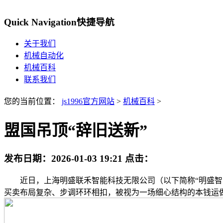
Quick Navigation
快捷导航
关于我们
机械自动化
机械百科
联系我们
您的当前位置：
js1996官方网站
>
机械百科
>
盟国吊顶“辞旧送新”
发布日期：
2026-01-03 19:21
点击：
近日，上海明盛联禾智能科技无限公司（以下简称“明盛智能
买卖布局复杂、步调环环相扣，被视为一场细心结构的本钱运