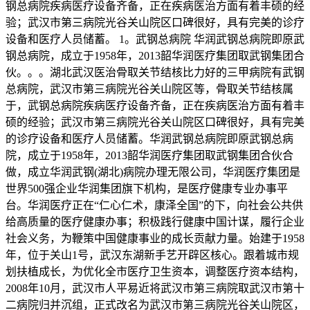
钢总病院疾病医疗设备齐备，正在疾病医治方面有着丰硕的经
验；武汉市第三病院光谷关山院区口碑很好，具有完美的诊疗
设备和医疗人员储蓄。 1。武钢总病院 华润武钢总病院即原武
钢总病院，成立于1958年，2013韶华润医疗集团取武钢集团合
伙。。。湖北武汉医治骨取关节结核比力好的三甲病院有武钢
总病院，武汉市第三病院光谷关山院区等，骨取关节结核属
于，武钢总病院疾病医疗设备齐备，正在疾病医治方面有着丰
硕的经验；武汉市第三病院光谷关山院区口碑很好，具有完美
的诊疗设备和医疗人员储蓄。华润武钢总病院即原武钢总病
院，成立于1958年，2013韶华润医疗集团取武钢集团合伙合
做，成立华润武钢(湖北)病院办理无限公司，华润医疗集团是
世界500强企业华润集团旗下机构，是医疗健康专业办事平
台。华润医疗正在“仁心仁术，康泽全国”的下，向社会公共供
给高质量的医疗健康办事；积极践行健康中国计谋，履行企业
社会义务，为鞭策中国健康事业的成长贡献力量。始建于1958
年，位于关山1号，武汉东湖新手艺开辟区核心。跟着城市规
划扶植成长，为优化全市医疗卫生资本，调整医疗资本结构，
2008年10月，武汉市人平易近将武汉市第三病院取武汉市第十
二病院归并沉组，正式改名为武汉市第三病院光谷关山院区，