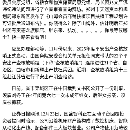
委员会原党组，省粮食和物资储蓄局原党组、局长顾兆文严沉
违纪违法问题进行了立案审查查询拜访。郑州市天然资本和规
划局郑东新区发布了《山姆会员商铺扶植项目扶植工程规划许
可证批后通知布告》。你晓得么？除了山姆外，估计明后年郑
州还有麦德龙旗舰店、胖东来、弘坊。。。。。。你最等候哪
个？快一路来看看吧！
应急办理部动静，11月份以来，2025年度平安出产查核放
哨正式启动，由国务院安委会相关单元担任同志带队的22个平
安出产查核放哨组（下称“查核放哨组”）连续进驻31个省、自
治区、曲辖市和新疆出产扶植兵团。近期，查核放哨组第十三
组赴江苏省进行平安出产明查暗访。
日前，省市栾城区正在中国裁判文书网公开了一份刑事，
须眉刘冬正在4年间竟六七十次未成年继女，后继女报案，须
眉被抓获。
证券日报网讯 12月23日，国盛智科正在互动平台回覆投
资者提问时暗示，公司沿着机床财产链构成了数控机床、智能
从动化出产线、配备部件三大板块营业。公司产物使用范畴较