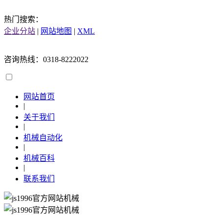
热门搜索：
企业分站
|
网站地图
|
XML
咨询热线：0318-8222022
网站首页
|
关于我们
|
机械自动化
|
机械百科
|
联系我们