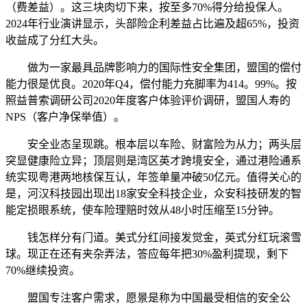
（费差益）。这三块肉切下来，按至多70%得分给投保人。
2024年行业演讲显示，头部险企利差益占比遍及超65%，投资
收益成了分红大头。
做为一家最具品牌影响力的国际性安全集团，盟国的偿付
能力很是优良。2020年Q4，偿付能力充脚率为414。99%。按
照益普索调研公司2020年度客户体验评价调研，盟国人寿的
NPS（客户净保举值）。
安全业态呈现跳。根本层以车险、财富险为从力；两头层
突显健康险立异；顶层则是湾区英才跨境安全，通过港险通系
统实现粤港两地核保互认，年签单量冲破50亿元。值得关心的
是，河汉科技园出现出18家安全科技企业，众安科技研发的智
能定损眼系统，使车险理赔时效从48小时压缩至15分钟。
钱怎样分有门道。美式分红间接发觉金，英式分红玩滚雪
球。现正在还有夹杂弄法，答应每年把30%盈利提现，剩下
70%继续投资。
盟国专注客户需求，愿景是称为中国最受相信的安全公