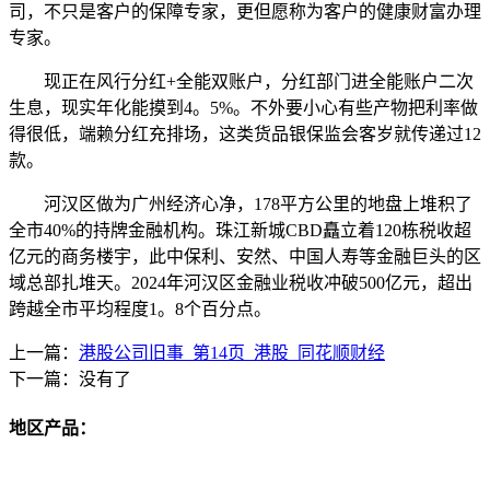
司，不只是客户的保障专家，更但愿称为客户的健康财富办理
专家。
现正在风行分红+全能双账户，分红部门进全能账户二次
生息，现实年化能摸到4。5%。不外要小心有些产物把利率做
得很低，端赖分红充排场，这类货品银保监会客岁就传递过12
款。
河汉区做为广州经济心净，178平方公里的地盘上堆积了
全市40%的持牌金融机构。珠江新城CBD矗立着120栋税收超
亿元的商务楼宇，此中保利、安然、中国人寿等金融巨头的区
域总部扎堆天。2024年河汉区金融业税收冲破500亿元，超出
跨越全市平均程度1。8个百分点。
上一篇：
港股公司旧事_第14页_港股_同花顺财经
下一篇：没有了
地区产品：