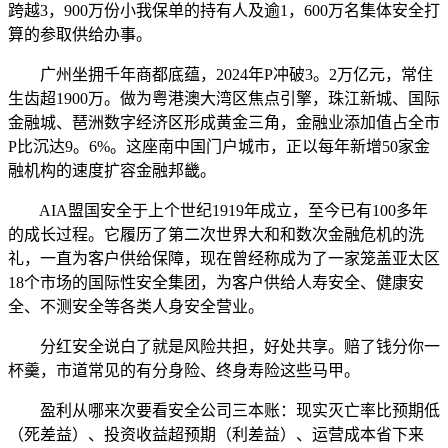
跨越3，900万份小我保单的持有人及逾1，600万名集体安全打
算的参取供给办事。
广州坐拥千年商都底蕴，2024年P冲破3。2万亿元，常住
生齿超1900万。做为粤港澳大湾区焦点引擎，珠江新城、国际
金融城、琶洲数字经济区形成黄金三角，金融业添加值占全市
P比沉达9。6%。这座南中国门户城市，正以每年新增50家金
融机构的速度扩容金融邦畿。
AIA盟国安全于上个世纪1919年成立，至今已有100多年
的成长过程。它履历了第二次世界大和和数次金融危机的洗
礼，一直为客户供给保障，现在曾经称成为了一家笼盖亚太区
18个市场的国际性安全集团，为客户供给人寿安全、健康安
全、不测安全等各类人身安全营业。
分红安全说白了就是风险共担，好处共享。赔了钱分你一
杯羹，市道常见的有分身险、终身寿险这些马甲。
盈利从哪来次要看安全公司三本账：现实灭亡率比预期低
（死差益）、投资收益超预期（利差益）、运营成本省下来