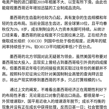
电类产物的进口额取2019年相差不大、以至有所下滑。由此也
能窥视墨西哥近年增加迅猛的工业制成品流向。
墨西哥的生齿盈利也较为凸起，具有复杂的生齿规模和年
轻的生齿布局。当前全国总生齿达，居全球第10位，且平均春
秋仅为29。8岁，成长制制业的人力资本充脚可持续。从统计
口径来看，墨西哥的就业程度不只位居拉美之冠，正在经济合
做取成长组织（OECD）列国中也处于极低程度，近两年的赋
闲率持续低于3%，较OECD平均赋闲率低2个百分点。
墨西哥的北方邻国对此无疑甚为领会，虽然美国号称要对
墨西哥加大投入，且现实上曾经占到墨西哥吸引外资的四成摆
布，但墨西哥近年吸引的间接投资其实取过往年份的差额并不
高。按照科尔尼征询公司针对美国制制业高管的查询拜访显
示，将出产现实转移到墨西哥的不多，只占打算规模的1/5。
通过上文的阐发，不难看出墨西哥经济正在周期性利好下
的布局性矛盾：无论是出口对象仍是出口商品，都很是单一；
外贸增速取P、国平易近收入的增速逐年脱节；成长不均衡的
现象并没有正在成长中获得处理，反而日甚一日；社会管理也