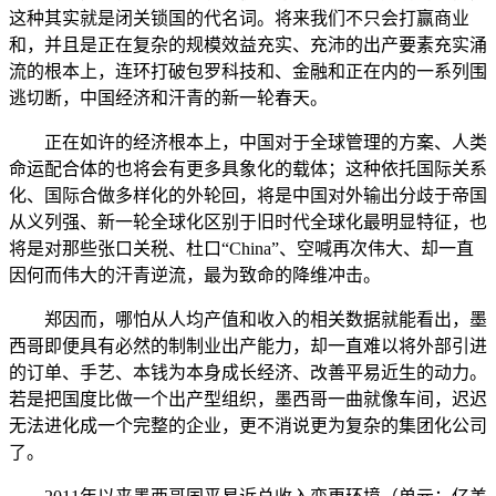
这种其实就是闭关锁国的代名词。将来我们不只会打赢商业
和，并且是正在复杂的规模效益充实、充沛的出产要素充实涌
流的根本上，连环打破包罗科技和、金融和正在内的一系列围
逃切断，中国经济和汗青的新一轮春天。
正在如许的经济根本上，中国对于全球管理的方案、人类
命运配合体的也将会有更多具象化的载体；这种依托国际关系
化、国际合做多样化的外轮回，将是中国对外输出分歧于帝国
从义列强、新一轮全球化区别于旧时代全球化最明显特征，也
将是对那些张口关税、杜口“China”、空喊再次伟大、却一直
因何而伟大的汗青逆流，最为致命的降维冲击。
郑因而，哪怕从人均产值和收入的相关数据就能看出，墨
西哥即便具有必然的制制业出产能力，却一直难以将外部引进
的订单、手艺、本钱为本身成长经济、改善平易近生的动力。
若是把国度比做一个出产型组织，墨西哥一曲就像车间，迟迟
无法进化成一个完整的企业，更不消说更为复杂的集团化公司
了。