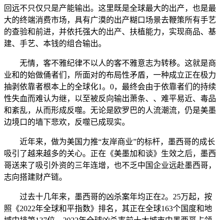
回远不只仅只是产能输出。这里既是全球最大的出产，也是最
大的终端消费市场，具有广漠的出产糊口场景去鞭策所有手艺
的查验和前进，并依托强大的出产、扶植能力，实现商品、基
建、手艺、本钱的组合输出。
无情，客不雅纪律不以人的客不雅意志为转移。这就是商
业和的始做俑者们，所面对的布局性矛盾，一种成立正在极力
抽剥依靠者根本上的全球化1。0，最终会由于依靠者们的持续
性失血而难认为继，以至被反向输出萧条、、难平易近、毒品
和紊乱，从而形成反噬。无论是欧罗巴的人流潮流，仍是美墨
边境口的墙下悲欢，反噬已成现实。
近年来，做为美国力推“友岸商业”的标杆，墨西哥的成长
吸引了越来越多的关心。正在《美墨加和谈》生效之后，墨西
哥送来了吸引外资的三年连增，也不乏中国企业远赴墨西哥，
志向搭建财产链。
过去十几年来，墨西哥的凶杀案年均正在2。25万起，按
照《2022年全球和平指数》排名，其正在全球163个国度和地