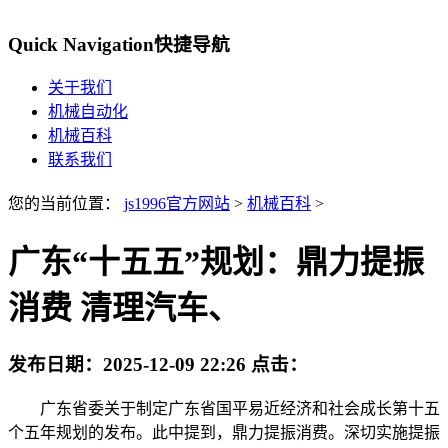
Quick Navigation
快捷导航
关于我们
机械自动化
机械百科
联系我们
您的当前位置：
js1996官方网站
>
机械百科
>
广东“十五五”规划：鼎力提振
消费 清理汽车、
发布日期：
2025-12-09 22:26
点击：
广东省委关于制定广东省国平易近经济和社会成长第十五
个五年规划的发布。此中提到，鼎力提振消费。深切实施提振